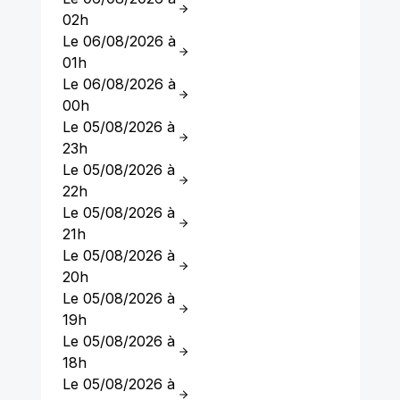
02h
Le 06/08/2026 à
01h
Le 06/08/2026 à
00h
Le 05/08/2026 à
23h
Le 05/08/2026 à
22h
Le 05/08/2026 à
21h
Le 05/08/2026 à
20h
Le 05/08/2026 à
19h
Le 05/08/2026 à
18h
Le 05/08/2026 à