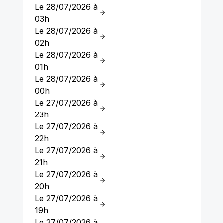
Le 28/07/2026 à
03h
Le 28/07/2026 à
02h
Le 28/07/2026 à
01h
Le 28/07/2026 à
00h
Le 27/07/2026 à
23h
Le 27/07/2026 à
22h
Le 27/07/2026 à
21h
Le 27/07/2026 à
20h
Le 27/07/2026 à
19h
Le 27/07/2026 à