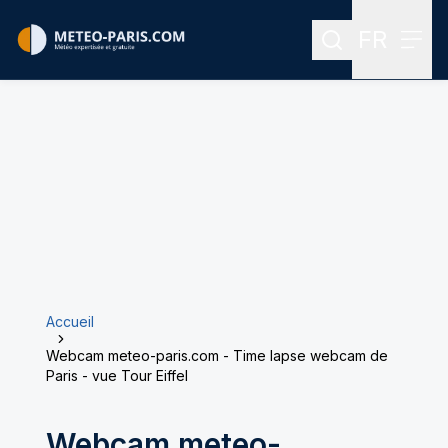
FR
Rechercher
Menu
Menu des
Accueil
Webcam meteo-paris.com - Time lapse webcam de
Paris - vue Tour Eiffel
Webcam meteo-