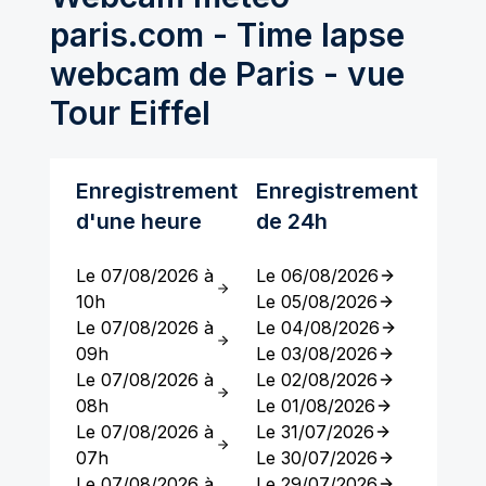
paris.com - Time lapse
webcam de Paris - vue
Tour Eiffel
Enregistrement
Enregistrement
d'une heure
de 24h
Le 07/08/2026 à
Le 06/08/2026
10h
Le 05/08/2026
Le 07/08/2026 à
Le 04/08/2026
09h
Le 03/08/2026
Le 07/08/2026 à
Le 02/08/2026
08h
Le 01/08/2026
Le 07/08/2026 à
Le 31/07/2026
07h
Le 30/07/2026
Le 07/08/2026 à
Le 29/07/2026