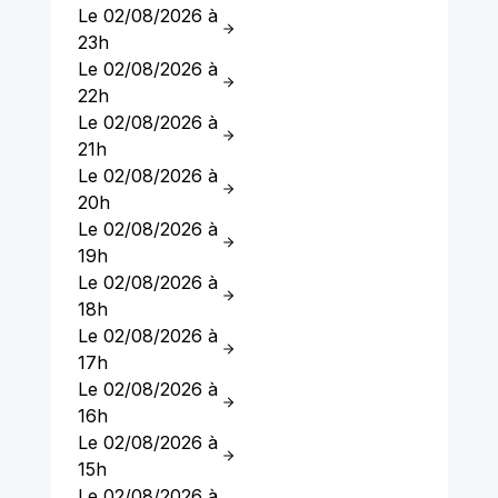
Le 02/08/2026 à
23h
Le 02/08/2026 à
22h
Le 02/08/2026 à
21h
Le 02/08/2026 à
20h
Le 02/08/2026 à
19h
Le 02/08/2026 à
18h
Le 02/08/2026 à
17h
Le 02/08/2026 à
16h
Le 02/08/2026 à
15h
Le 02/08/2026 à