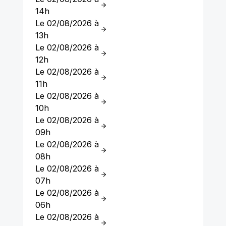
14h
Le 02/08/2026 à
13h
Le 02/08/2026 à
12h
Le 02/08/2026 à
11h
Le 02/08/2026 à
10h
Le 02/08/2026 à
09h
Le 02/08/2026 à
08h
Le 02/08/2026 à
07h
Le 02/08/2026 à
06h
Le 02/08/2026 à