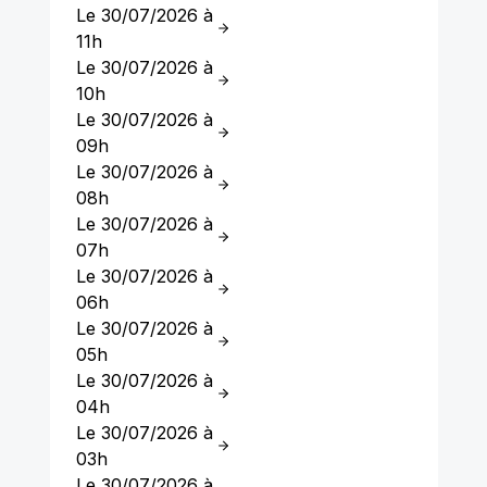
Le 30/07/2026 à
11h
Le 30/07/2026 à
10h
Le 30/07/2026 à
09h
Le 30/07/2026 à
08h
Le 30/07/2026 à
07h
Le 30/07/2026 à
06h
Le 30/07/2026 à
05h
Le 30/07/2026 à
04h
Le 30/07/2026 à
03h
Le 30/07/2026 à