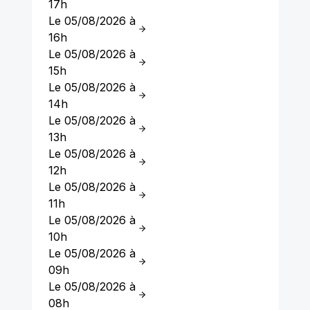
17h
Le 05/08/2026 à
16h
Le 05/08/2026 à
15h
Le 05/08/2026 à
14h
Le 05/08/2026 à
13h
Le 05/08/2026 à
12h
Le 05/08/2026 à
11h
Le 05/08/2026 à
10h
Le 05/08/2026 à
09h
Le 05/08/2026 à
08h