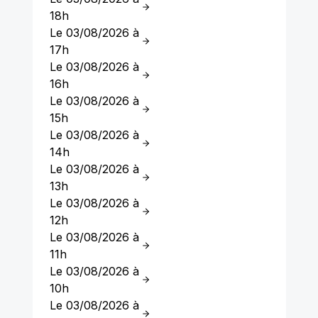
18h
Le 03/08/2026 à
17h
Le 03/08/2026 à
16h
Le 03/08/2026 à
15h
Le 03/08/2026 à
14h
Le 03/08/2026 à
13h
Le 03/08/2026 à
12h
Le 03/08/2026 à
11h
Le 03/08/2026 à
10h
Le 03/08/2026 à