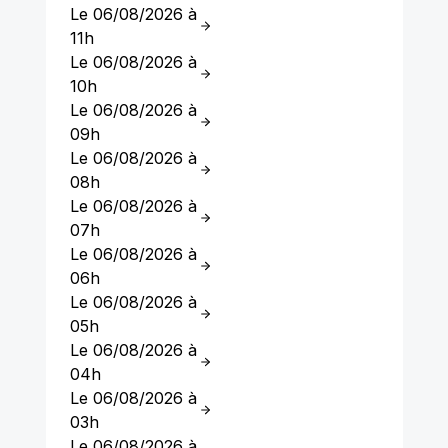
Le 06/08/2026 à
11h
Le 06/08/2026 à
10h
Le 06/08/2026 à
09h
Le 06/08/2026 à
08h
Le 06/08/2026 à
07h
Le 06/08/2026 à
06h
Le 06/08/2026 à
05h
Le 06/08/2026 à
04h
Le 06/08/2026 à
03h
Le 06/08/2026 à