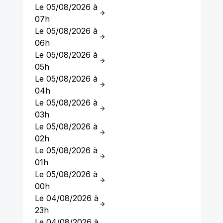
Le 05/08/2026 à
07h
Le 05/08/2026 à
06h
Le 05/08/2026 à
05h
Le 05/08/2026 à
04h
Le 05/08/2026 à
03h
Le 05/08/2026 à
02h
Le 05/08/2026 à
01h
Le 05/08/2026 à
00h
Le 04/08/2026 à
23h
Le 04/08/2026 à