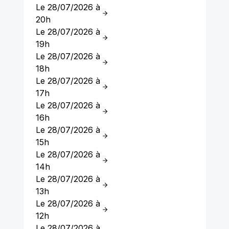
Le 28/07/2026 à
20h
Le 28/07/2026 à
19h
Le 28/07/2026 à
18h
Le 28/07/2026 à
17h
Le 28/07/2026 à
16h
Le 28/07/2026 à
15h
Le 28/07/2026 à
14h
Le 28/07/2026 à
13h
Le 28/07/2026 à
12h
Le 28/07/2026 à