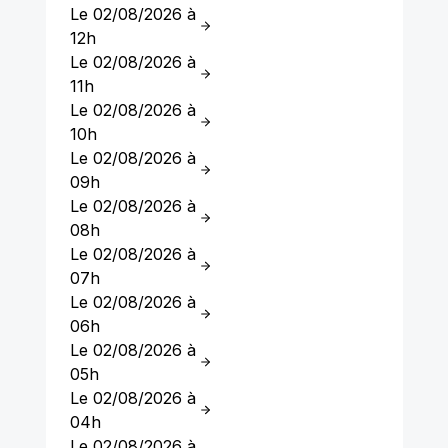
Le 02/08/2026 à
12h
Le 02/08/2026 à
11h
Le 02/08/2026 à
10h
Le 02/08/2026 à
09h
Le 02/08/2026 à
08h
Le 02/08/2026 à
07h
Le 02/08/2026 à
06h
Le 02/08/2026 à
05h
Le 02/08/2026 à
04h
Le 02/08/2026 à