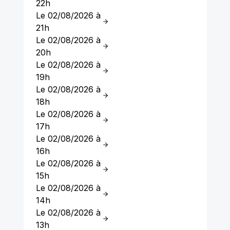
22h
Le 02/08/2026 à
21h
Le 02/08/2026 à
20h
Le 02/08/2026 à
19h
Le 02/08/2026 à
18h
Le 02/08/2026 à
17h
Le 02/08/2026 à
16h
Le 02/08/2026 à
15h
Le 02/08/2026 à
14h
Le 02/08/2026 à
13h