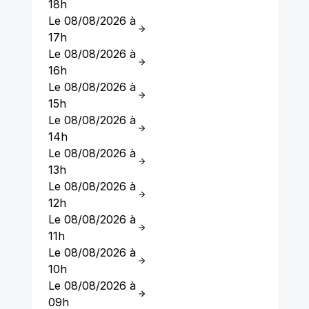
18h
Le 08/08/2026 à
17h
Le 08/08/2026 à
16h
Le 08/08/2026 à
15h
Le 08/08/2026 à
14h
Le 08/08/2026 à
13h
Le 08/08/2026 à
12h
Le 08/08/2026 à
11h
Le 08/08/2026 à
10h
Le 08/08/2026 à
09h