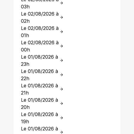
03h
Le 02/08/2026 à
02h
Le 02/08/2026 à
01h
Le 02/08/2026 à
00h
Le 01/08/2026 à
23h
Le 01/08/2026 à
22h
Le 01/08/2026 à
21h
Le 01/08/2026 à
20h
Le 01/08/2026 à
19h
Le 01/08/2026 à