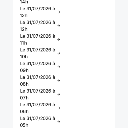
14h
Le 31/07/2026 à
13h
Le 31/07/2026 à
12h
Le 31/07/2026 à
11h
Le 31/07/2026 à
10h
Le 31/07/2026 à
09h
Le 31/07/2026 à
08h
Le 31/07/2026 à
07h
Le 31/07/2026 à
06h
Le 31/07/2026 à
05h