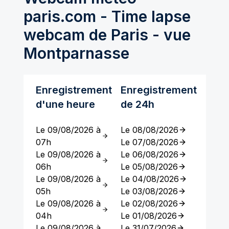
paris.com - Time lapse
webcam de Paris - vue
Montparnasse
Enregistrement
Enregistrement
d'une heure
de 24h
Le 09/08/2026 à
Le 08/08/2026
07h
Le 07/08/2026
Le 09/08/2026 à
Le 06/08/2026
06h
Le 05/08/2026
Le 09/08/2026 à
Le 04/08/2026
05h
Le 03/08/2026
Le 09/08/2026 à
Le 02/08/2026
04h
Le 01/08/2026
Le 09/08/2026 à
Le 31/07/2026