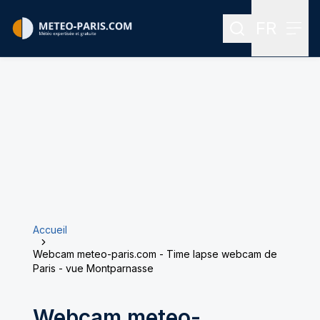
FR
Rechercher
Menu
Menu des
Accueil
Webcam meteo-paris.com - Time lapse webcam de
Paris - vue Montparnasse
Webcam meteo-