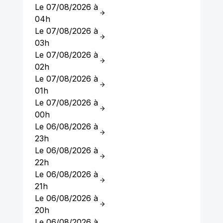
Le 07/08/2026 à
04h
Le 07/08/2026 à
03h
Le 07/08/2026 à
02h
Le 07/08/2026 à
01h
Le 07/08/2026 à
00h
Le 06/08/2026 à
23h
Le 06/08/2026 à
22h
Le 06/08/2026 à
21h
Le 06/08/2026 à
20h
Le 06/08/2026 à