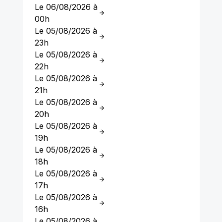
Le 06/08/2026 à
00h
Le 05/08/2026 à
23h
Le 05/08/2026 à
22h
Le 05/08/2026 à
21h
Le 05/08/2026 à
20h
Le 05/08/2026 à
19h
Le 05/08/2026 à
18h
Le 05/08/2026 à
17h
Le 05/08/2026 à
16h
Le 05/08/2026 à