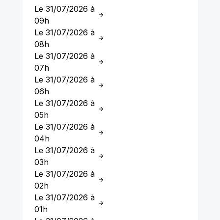
Le 31/07/2026 à
09h
Le 31/07/2026 à
08h
Le 31/07/2026 à
07h
Le 31/07/2026 à
06h
Le 31/07/2026 à
05h
Le 31/07/2026 à
04h
Le 31/07/2026 à
03h
Le 31/07/2026 à
02h
Le 31/07/2026 à
01h