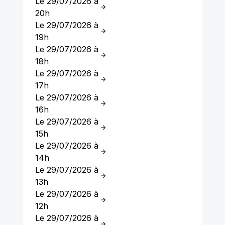
Le 29/07/2026 à
20h
Le 29/07/2026 à
19h
Le 29/07/2026 à
18h
Le 29/07/2026 à
17h
Le 29/07/2026 à
16h
Le 29/07/2026 à
15h
Le 29/07/2026 à
14h
Le 29/07/2026 à
13h
Le 29/07/2026 à
12h
Le 29/07/2026 à