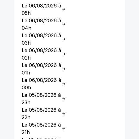
Le 06/08/2026 à
05h
Le 06/08/2026 à
04h
Le 06/08/2026 à
03h
Le 06/08/2026 à
02h
Le 06/08/2026 à
01h
Le 06/08/2026 à
00h
Le 05/08/2026 à
23h
Le 05/08/2026 à
22h
Le 05/08/2026 à
21h