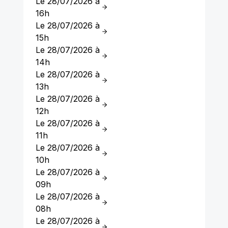
Le 28/07/2026 à
16h
Le 28/07/2026 à
15h
Le 28/07/2026 à
14h
Le 28/07/2026 à
13h
Le 28/07/2026 à
12h
Le 28/07/2026 à
11h
Le 28/07/2026 à
10h
Le 28/07/2026 à
09h
Le 28/07/2026 à
08h
Le 28/07/2026 à