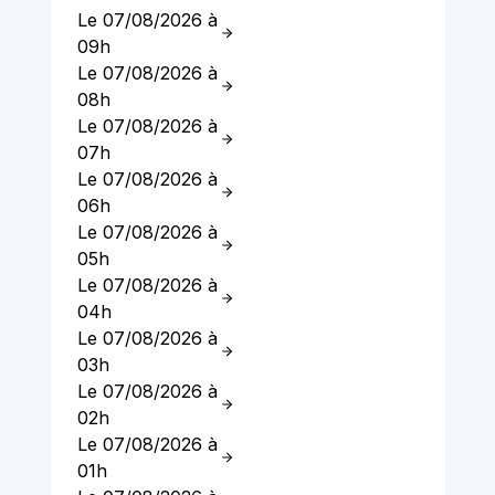
Le 07/08/2026 à
09h
Le 07/08/2026 à
08h
Le 07/08/2026 à
07h
Le 07/08/2026 à
06h
Le 07/08/2026 à
05h
Le 07/08/2026 à
04h
Le 07/08/2026 à
03h
Le 07/08/2026 à
02h
Le 07/08/2026 à
01h