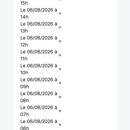
15h
Le 06/08/2026 à
14h
Le 06/08/2026 à
13h
Le 06/08/2026 à
12h
Le 06/08/2026 à
11h
Le 06/08/2026 à
10h
Le 06/08/2026 à
09h
Le 06/08/2026 à
08h
Le 06/08/2026 à
07h
Le 06/08/2026 à
06h