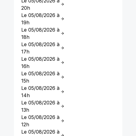
Le 05/08/2026 à
20h
Le 05/08/2026 à
19h
Le 05/08/2026 à
18h
Le 05/08/2026 à
17h
Le 05/08/2026 à
16h
Le 05/08/2026 à
15h
Le 05/08/2026 à
14h
Le 05/08/2026 à
13h
Le 05/08/2026 à
12h
Le 05/08/2026 à