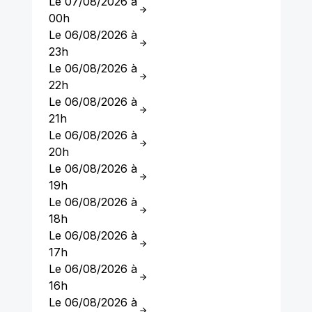
Le 07/08/2026 à
00h
Le 06/08/2026 à
23h
Le 06/08/2026 à
22h
Le 06/08/2026 à
21h
Le 06/08/2026 à
20h
Le 06/08/2026 à
19h
Le 06/08/2026 à
18h
Le 06/08/2026 à
17h
Le 06/08/2026 à
16h
Le 06/08/2026 à