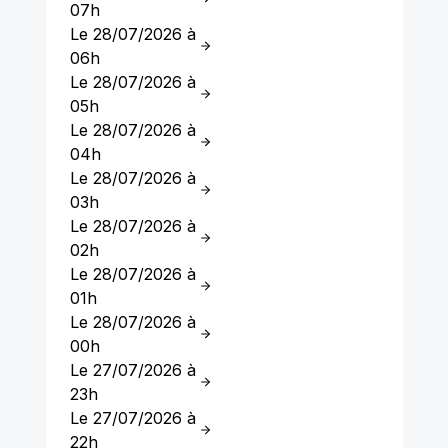
07h
Le 28/07/2026 à
06h
Le 28/07/2026 à
05h
Le 28/07/2026 à
04h
Le 28/07/2026 à
03h
Le 28/07/2026 à
02h
Le 28/07/2026 à
01h
Le 28/07/2026 à
00h
Le 27/07/2026 à
23h
Le 27/07/2026 à
22h