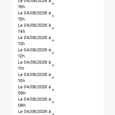
Le 04/08/2026 à
16h
Le 04/08/2026 à
15h
Le 04/08/2026 à
14h
Le 04/08/2026 à
13h
Le 04/08/2026 à
12h
Le 04/08/2026 à
11h
Le 04/08/2026 à
10h
Le 04/08/2026 à
09h
Le 04/08/2026 à
08h
Le 04/08/2026 à