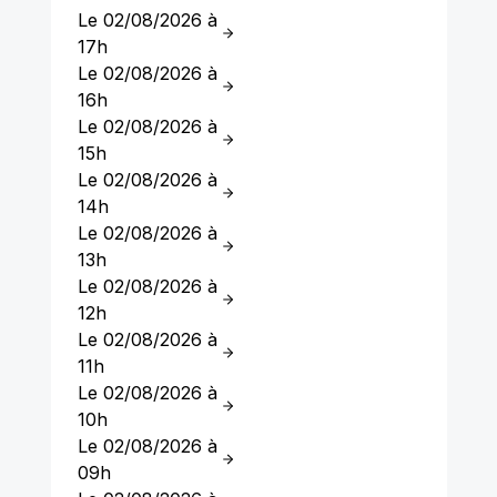
Le 02/08/2026 à
17h
Le 02/08/2026 à
16h
Le 02/08/2026 à
15h
Le 02/08/2026 à
14h
Le 02/08/2026 à
13h
Le 02/08/2026 à
12h
Le 02/08/2026 à
11h
Le 02/08/2026 à
10h
Le 02/08/2026 à
09h