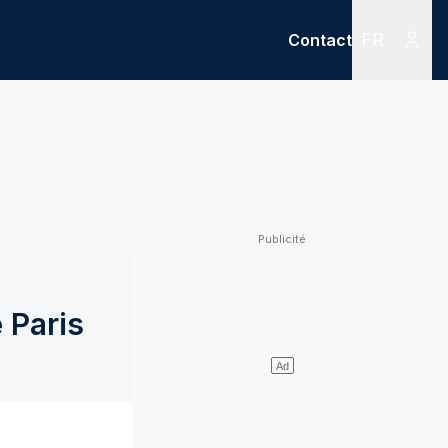
FR
Contact
Menu
Menu des
 Paris