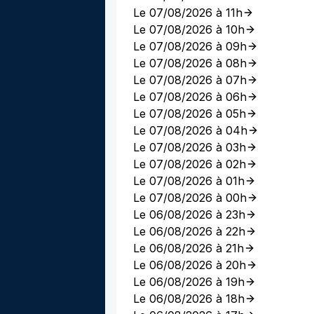
Le 07/08/2026 à 11h
Le 07/08/2026 à 10h
Le 07/08/2026 à 09h
Le 07/08/2026 à 08h
Le 07/08/2026 à 07h
Le 07/08/2026 à 06h
Le 07/08/2026 à 05h
Le 07/08/2026 à 04h
Le 07/08/2026 à 03h
Le 07/08/2026 à 02h
Le 07/08/2026 à 01h
Le 07/08/2026 à 00h
Le 06/08/2026 à 23h
Le 06/08/2026 à 22h
Le 06/08/2026 à 21h
Le 06/08/2026 à 20h
Le 06/08/2026 à 19h
Le 06/08/2026 à 18h