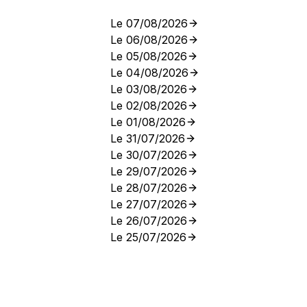
Le 07/08/2026
Le 06/08/2026
Le 05/08/2026
Le 04/08/2026
Le 03/08/2026
Le 02/08/2026
Le 01/08/2026
Le 31/07/2026
Le 30/07/2026
Le 29/07/2026
Le 28/07/2026
Le 27/07/2026
Le 26/07/2026
Le 25/07/2026