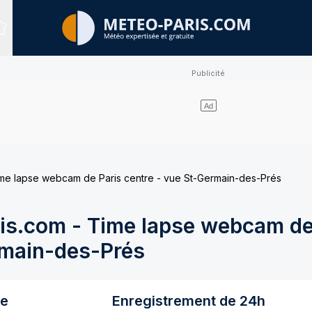
Sites expertisés
e lapse webcam de Paris centre - vue St-Germain-des-Prés
s.com - Time lapse webcam de
rmain-des-Prés
re
Enregistrement de 24h