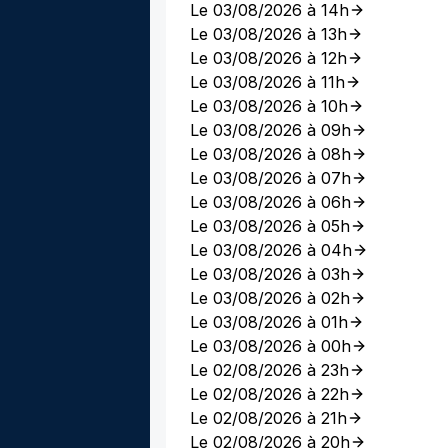
Le 03/08/2026 à 14h
Le 03/08/2026 à 13h
Le 03/08/2026 à 12h
Le 03/08/2026 à 11h
Le 03/08/2026 à 10h
Le 03/08/2026 à 09h
Le 03/08/2026 à 08h
Le 03/08/2026 à 07h
Le 03/08/2026 à 06h
Le 03/08/2026 à 05h
Le 03/08/2026 à 04h
Le 03/08/2026 à 03h
Le 03/08/2026 à 02h
Le 03/08/2026 à 01h
Le 03/08/2026 à 00h
Le 02/08/2026 à 23h
Le 02/08/2026 à 22h
Le 02/08/2026 à 21h
Le 02/08/2026 à 20h