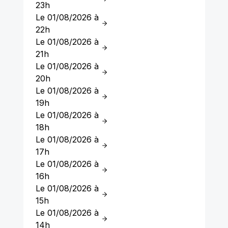
23h
Le 01/08/2026 à
22h
Le 01/08/2026 à
21h
Le 01/08/2026 à
20h
Le 01/08/2026 à
19h
Le 01/08/2026 à
18h
Le 01/08/2026 à
17h
Le 01/08/2026 à
16h
Le 01/08/2026 à
15h
Le 01/08/2026 à
14h