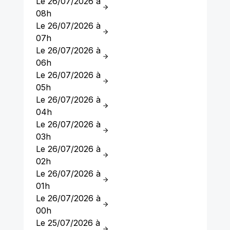
Le 26/07/2026 à
08h
Le 26/07/2026 à
07h
Le 26/07/2026 à
06h
Le 26/07/2026 à
05h
Le 26/07/2026 à
04h
Le 26/07/2026 à
03h
Le 26/07/2026 à
02h
Le 26/07/2026 à
01h
Le 26/07/2026 à
00h
Le 25/07/2026 à