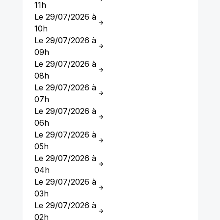
11h
Le 29/07/2026 à
10h
Le 29/07/2026 à
09h
Le 29/07/2026 à
08h
Le 29/07/2026 à
07h
Le 29/07/2026 à
06h
Le 29/07/2026 à
05h
Le 29/07/2026 à
04h
Le 29/07/2026 à
03h
Le 29/07/2026 à
02h