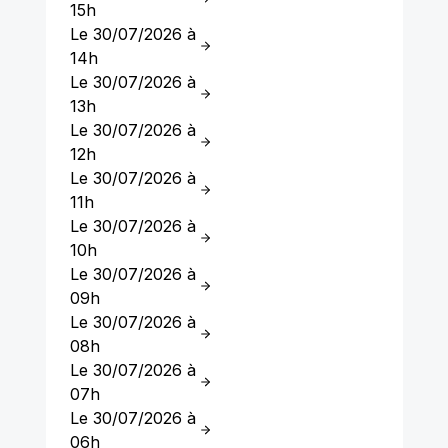
15h
Le 30/07/2026 à
14h
Le 30/07/2026 à
13h
Le 30/07/2026 à
12h
Le 30/07/2026 à
11h
Le 30/07/2026 à
10h
Le 30/07/2026 à
09h
Le 30/07/2026 à
08h
Le 30/07/2026 à
07h
Le 30/07/2026 à
06h