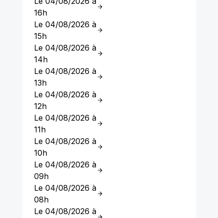
Le 04/08/2026 à
16h
Le 04/08/2026 à
15h
Le 04/08/2026 à
14h
Le 04/08/2026 à
13h
Le 04/08/2026 à
12h
Le 04/08/2026 à
11h
Le 04/08/2026 à
10h
Le 04/08/2026 à
09h
Le 04/08/2026 à
08h
Le 04/08/2026 à