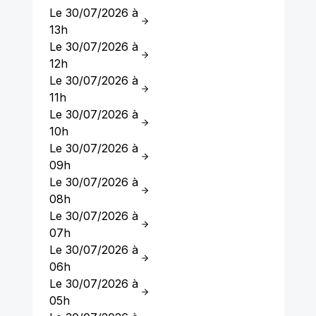
Le 30/07/2026 à
13h
Le 30/07/2026 à
12h
Le 30/07/2026 à
11h
Le 30/07/2026 à
10h
Le 30/07/2026 à
09h
Le 30/07/2026 à
08h
Le 30/07/2026 à
07h
Le 30/07/2026 à
06h
Le 30/07/2026 à
05h