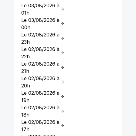
Le 03/08/2026 à
01h
Le 03/08/2026 à
00h
Le 02/08/2026 à
23h
Le 02/08/2026 à
22h
Le 02/08/2026 à
21h
Le 02/08/2026 à
20h
Le 02/08/2026 à
19h
Le 02/08/2026 à
18h
Le 02/08/2026 à
17h