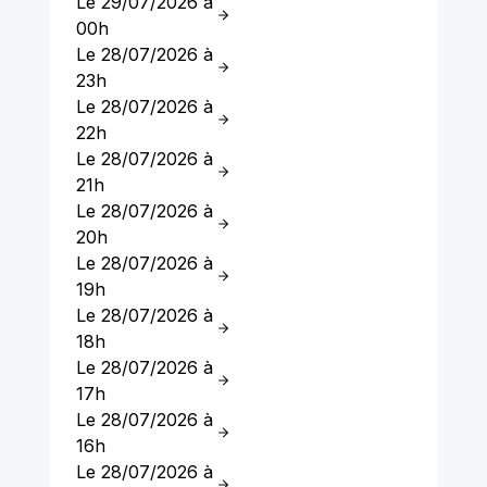
Le 29/07/2026 à
00h
Le 28/07/2026 à
23h
Le 28/07/2026 à
22h
Le 28/07/2026 à
21h
Le 28/07/2026 à
20h
Le 28/07/2026 à
19h
Le 28/07/2026 à
18h
Le 28/07/2026 à
17h
Le 28/07/2026 à
16h
Le 28/07/2026 à