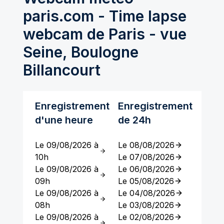
paris.com - Time lapse
webcam de Paris - vue
Seine, Boulogne
Billancourt
Enregistrement
Enregistrement
d'une heure
de 24h
Le 09/08/2026 à
Le 08/08/2026
10h
Le 07/08/2026
Le 09/08/2026 à
Le 06/08/2026
09h
Le 05/08/2026
Le 09/08/2026 à
Le 04/08/2026
08h
Le 03/08/2026
Le 09/08/2026 à
Le 02/08/2026