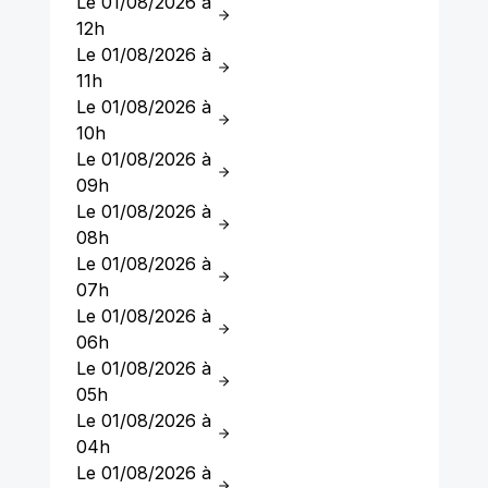
Le 01/08/2026 à
12h
Le 01/08/2026 à
11h
Le 01/08/2026 à
10h
Le 01/08/2026 à
09h
Le 01/08/2026 à
08h
Le 01/08/2026 à
07h
Le 01/08/2026 à
06h
Le 01/08/2026 à
05h
Le 01/08/2026 à
04h
Le 01/08/2026 à