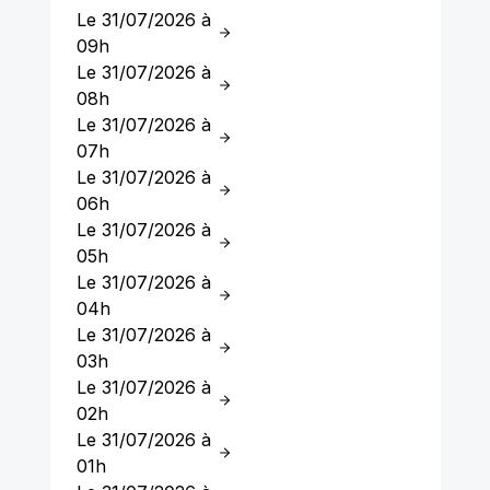
Le 31/07/2026 à
09h
Le 31/07/2026 à
08h
Le 31/07/2026 à
07h
Le 31/07/2026 à
06h
Le 31/07/2026 à
05h
Le 31/07/2026 à
04h
Le 31/07/2026 à
03h
Le 31/07/2026 à
02h
Le 31/07/2026 à
01h