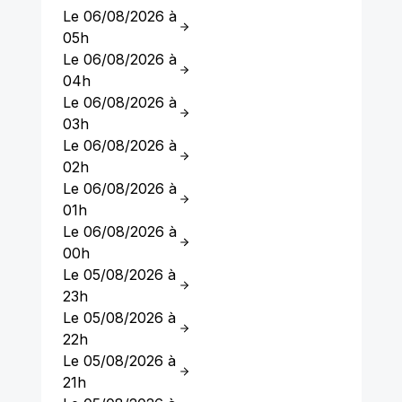
Le 06/08/2026 à
05h
Le 06/08/2026 à
04h
Le 06/08/2026 à
03h
Le 06/08/2026 à
02h
Le 06/08/2026 à
01h
Le 06/08/2026 à
00h
Le 05/08/2026 à
23h
Le 05/08/2026 à
22h
Le 05/08/2026 à
21h