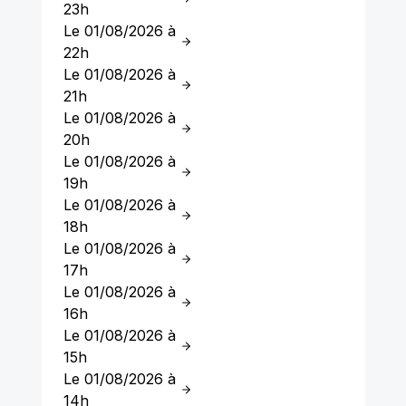
23h
Le 01/08/2026 à
22h
Le 01/08/2026 à
21h
Le 01/08/2026 à
20h
Le 01/08/2026 à
19h
Le 01/08/2026 à
18h
Le 01/08/2026 à
17h
Le 01/08/2026 à
16h
Le 01/08/2026 à
15h
Le 01/08/2026 à
14h