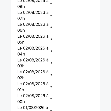
Le 02/08/2026 à
08h
Le 02/08/2026 à
07h
Le 02/08/2026 à
06h
Le 02/08/2026 à
05h
Le 02/08/2026 à
04h
Le 02/08/2026 à
03h
Le 02/08/2026 à
02h
Le 02/08/2026 à
01h
Le 02/08/2026 à
00h
Le 01/08/2026 à