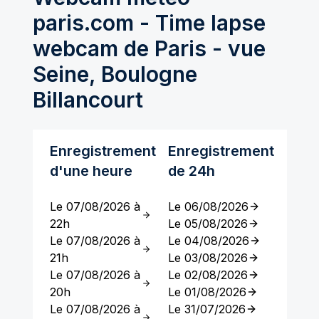
paris.com - Time lapse
webcam de Paris - vue
Seine, Boulogne
Billancourt
Enregistrement
Enregistrement
d'une heure
de 24h
Le 07/08/2026 à
Le 06/08/2026
22h
Le 05/08/2026
Le 07/08/2026 à
Le 04/08/2026
21h
Le 03/08/2026
Le 07/08/2026 à
Le 02/08/2026
20h
Le 01/08/2026
Le 07/08/2026 à
Le 31/07/2026