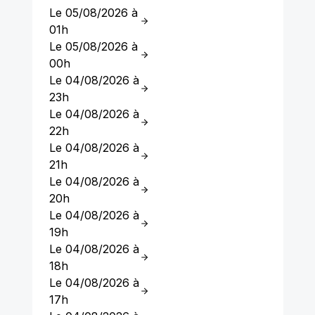
Le 05/08/2026 à
01h
Le 05/08/2026 à
00h
Le 04/08/2026 à
23h
Le 04/08/2026 à
22h
Le 04/08/2026 à
21h
Le 04/08/2026 à
20h
Le 04/08/2026 à
19h
Le 04/08/2026 à
18h
Le 04/08/2026 à
17h