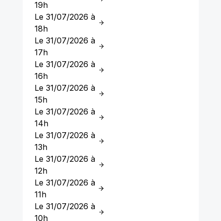
19h
Le 31/07/2026 à
18h
Le 31/07/2026 à
17h
Le 31/07/2026 à
16h
Le 31/07/2026 à
15h
Le 31/07/2026 à
14h
Le 31/07/2026 à
13h
Le 31/07/2026 à
12h
Le 31/07/2026 à
11h
Le 31/07/2026 à
10h