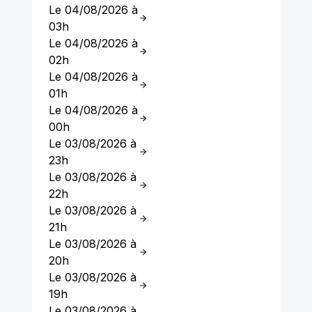
Le 04/08/2026 à
03h
Le 04/08/2026 à
02h
Le 04/08/2026 à
01h
Le 04/08/2026 à
00h
Le 03/08/2026 à
23h
Le 03/08/2026 à
22h
Le 03/08/2026 à
21h
Le 03/08/2026 à
20h
Le 03/08/2026 à
19h
Le 03/08/2026 à