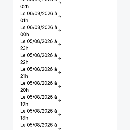
02h
Le 06/08/2026 à
01h
Le 06/08/2026 à
00h
Le 05/08/2026 à
23h
Le 05/08/2026 à
22h
Le 05/08/2026 à
21h
Le 05/08/2026 à
20h
Le 05/08/2026 à
19h
Le 05/08/2026 à
18h
Le 05/08/2026 à