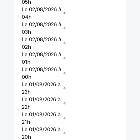
05h
Le 02/08/2026 à
04h
Le 02/08/2026 à
03h
Le 02/08/2026 à
02h
Le 02/08/2026 à
01h
Le 02/08/2026 à
00h
Le 01/08/2026 à
23h
Le 01/08/2026 à
22h
Le 01/08/2026 à
21h
Le 01/08/2026 à
20h