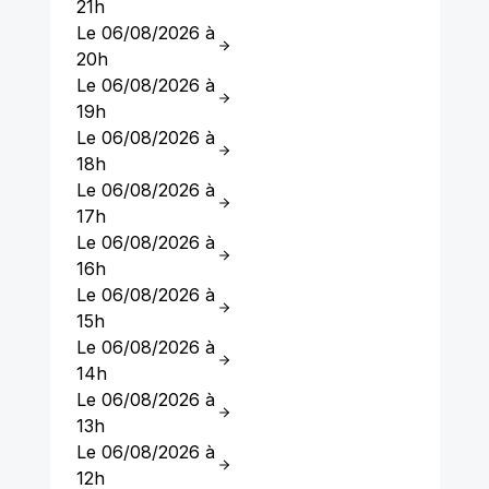
21h
Le 06/08/2026 à
20h
Le 06/08/2026 à
19h
Le 06/08/2026 à
18h
Le 06/08/2026 à
17h
Le 06/08/2026 à
16h
Le 06/08/2026 à
15h
Le 06/08/2026 à
14h
Le 06/08/2026 à
13h
Le 06/08/2026 à
12h