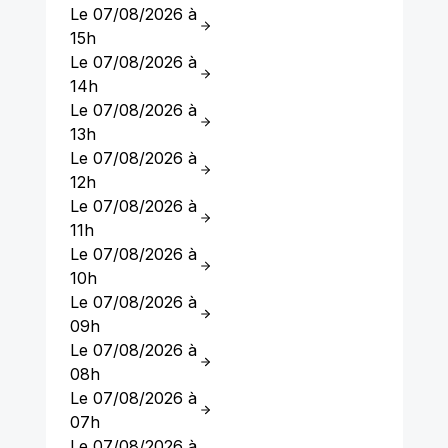
Le 07/08/2026 à
15h
Le 07/08/2026 à
14h
Le 07/08/2026 à
13h
Le 07/08/2026 à
12h
Le 07/08/2026 à
11h
Le 07/08/2026 à
10h
Le 07/08/2026 à
09h
Le 07/08/2026 à
08h
Le 07/08/2026 à
07h
Le 07/08/2026 à