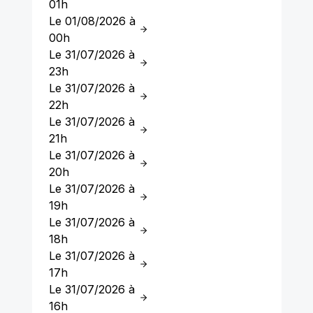
01h
Le 01/08/2026 à
00h
Le 31/07/2026 à
23h
Le 31/07/2026 à
22h
Le 31/07/2026 à
21h
Le 31/07/2026 à
20h
Le 31/07/2026 à
19h
Le 31/07/2026 à
18h
Le 31/07/2026 à
17h
Le 31/07/2026 à
16h