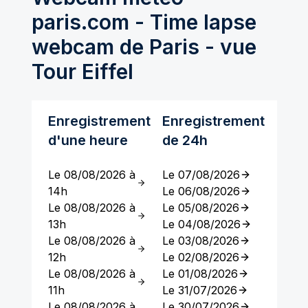
paris.com - Time lapse
webcam de Paris - vue
Tour Eiffel
Enregistrement
Enregistrement
d'une heure
de 24h
Le 08/08/2026 à
Le 07/08/2026
14h
Le 06/08/2026
Le 08/08/2026 à
Le 05/08/2026
13h
Le 04/08/2026
Le 08/08/2026 à
Le 03/08/2026
12h
Le 02/08/2026
Le 08/08/2026 à
Le 01/08/2026
11h
Le 31/07/2026
Le 08/08/2026 à
Le 30/07/2026