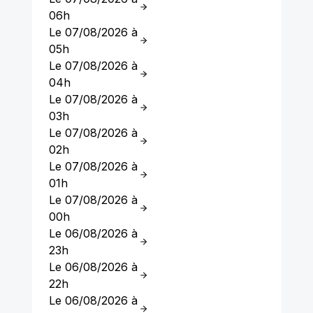
06h
Le 07/08/2026 à
05h
Le 07/08/2026 à
04h
Le 07/08/2026 à
03h
Le 07/08/2026 à
02h
Le 07/08/2026 à
01h
Le 07/08/2026 à
00h
Le 06/08/2026 à
23h
Le 06/08/2026 à
22h
Le 06/08/2026 à