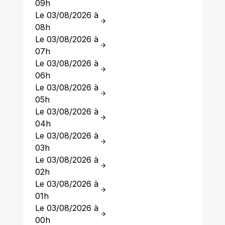
09h
Le 03/08/2026 à
08h
Le 03/08/2026 à
07h
Le 03/08/2026 à
06h
Le 03/08/2026 à
05h
Le 03/08/2026 à
04h
Le 03/08/2026 à
03h
Le 03/08/2026 à
02h
Le 03/08/2026 à
01h
Le 03/08/2026 à
00h