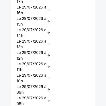
17h
Le 29/07/2026 à
16h
Le 29/07/2026 à
15h
Le 29/07/2026 à
14h
Le 29/07/2026 à
13h
Le 29/07/2026 à
12h
Le 29/07/2026 à
11h
Le 29/07/2026 à
10h
Le 29/07/2026 à
09h
Le 29/07/2026 à
08h