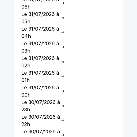
06h
Le 31/07/2026 à
05h
Le 31/07/2026 à
04h
Le 31/07/2026 à
03h
Le 31/07/2026 à
02h
Le 31/07/2026 à
01h
Le 31/07/2026 à
00h
Le 30/07/2026 à
23h
Le 30/07/2026 à
22h
Le 30/07/2026 à