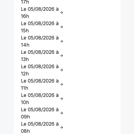
17h
Le 05/08/2026 à
16h
Le 05/08/2026 à
15h
Le 05/08/2026 à
14h
Le 05/08/2026 à
13h
Le 05/08/2026 à
12h
Le 05/08/2026 à
11h
Le 05/08/2026 à
10h
Le 05/08/2026 à
09h
Le 05/08/2026 à
08h