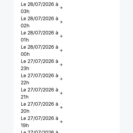
Le 28/07/2026 à
03h
Le 28/07/2026 à
02h
Le 28/07/2026 à
01h
Le 28/07/2026 à
00h
Le 27/07/2026 à
23h
Le 27/07/2026 à
22h
Le 27/07/2026 à
21h
Le 27/07/2026 à
20h
Le 27/07/2026 à
19h
Le 27/07/2026 à