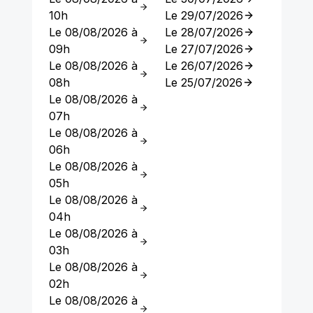
10h
Le 29/07/2026
Le 08/08/2026 à
Le 28/07/2026
09h
Le 27/07/2026
Le 08/08/2026 à
Le 26/07/2026
08h
Le 25/07/2026
Le 08/08/2026 à
07h
Le 08/08/2026 à
06h
Le 08/08/2026 à
05h
Le 08/08/2026 à
04h
Le 08/08/2026 à
03h
Le 08/08/2026 à
02h
Le 08/08/2026 à