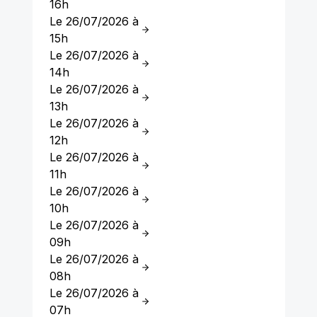
16h
Le 26/07/2026 à
15h
Le 26/07/2026 à
14h
Le 26/07/2026 à
13h
Le 26/07/2026 à
12h
Le 26/07/2026 à
11h
Le 26/07/2026 à
10h
Le 26/07/2026 à
09h
Le 26/07/2026 à
08h
Le 26/07/2026 à
07h