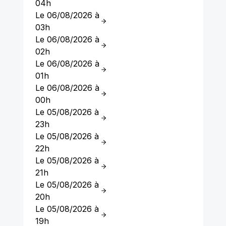
04h
Le 06/08/2026 à
03h
Le 06/08/2026 à
02h
Le 06/08/2026 à
01h
Le 06/08/2026 à
00h
Le 05/08/2026 à
23h
Le 05/08/2026 à
22h
Le 05/08/2026 à
21h
Le 05/08/2026 à
20h
Le 05/08/2026 à
19h