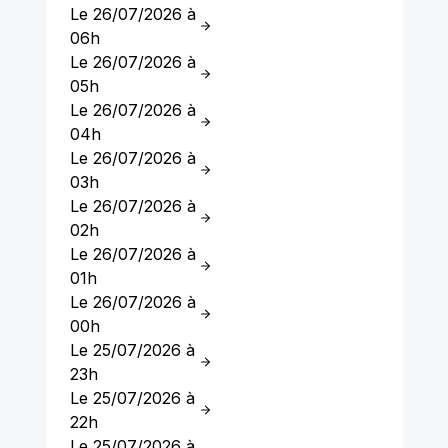
Le 26/07/2026 à
06h
Le 26/07/2026 à
05h
Le 26/07/2026 à
04h
Le 26/07/2026 à
03h
Le 26/07/2026 à
02h
Le 26/07/2026 à
01h
Le 26/07/2026 à
00h
Le 25/07/2026 à
23h
Le 25/07/2026 à
22h
Le 25/07/2026 à