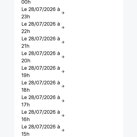
00h
Le 28/07/2026 à
23h
Le 28/07/2026 à
22h
Le 28/07/2026 à
21h
Le 28/07/2026 à
20h
Le 28/07/2026 à
19h
Le 28/07/2026 à
18h
Le 28/07/2026 à
17h
Le 28/07/2026 à
16h
Le 28/07/2026 à
15h