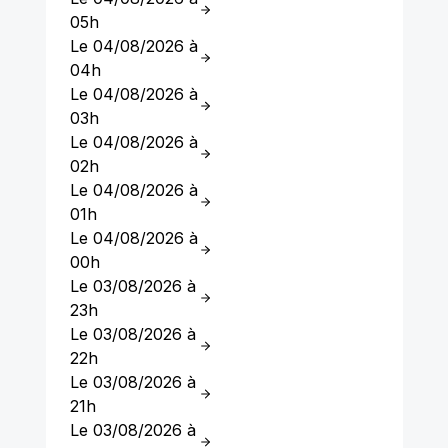
05h
Le 04/08/2026 à
04h
Le 04/08/2026 à
03h
Le 04/08/2026 à
02h
Le 04/08/2026 à
01h
Le 04/08/2026 à
00h
Le 03/08/2026 à
23h
Le 03/08/2026 à
22h
Le 03/08/2026 à
21h
Le 03/08/2026 à