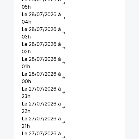
05h
Le 28/07/2026 à
04h
Le 28/07/2026 à
03h
Le 28/07/2026 à
02h
Le 28/07/2026 à
01h
Le 28/07/2026 à
00h
Le 27/07/2026 à
23h
Le 27/07/2026 à
22h
Le 27/07/2026 à
21h
Le 27/07/2026 à