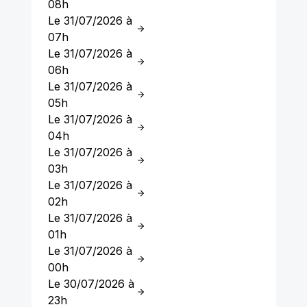
08h
Le 31/07/2026 à
07h
Le 31/07/2026 à
06h
Le 31/07/2026 à
05h
Le 31/07/2026 à
04h
Le 31/07/2026 à
03h
Le 31/07/2026 à
02h
Le 31/07/2026 à
01h
Le 31/07/2026 à
00h
Le 30/07/2026 à
23h