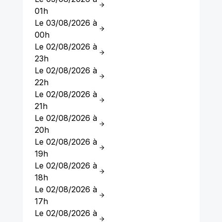
01h
Le 03/08/2026 à
00h
Le 02/08/2026 à
23h
Le 02/08/2026 à
22h
Le 02/08/2026 à
21h
Le 02/08/2026 à
20h
Le 02/08/2026 à
19h
Le 02/08/2026 à
18h
Le 02/08/2026 à
17h
Le 02/08/2026 à