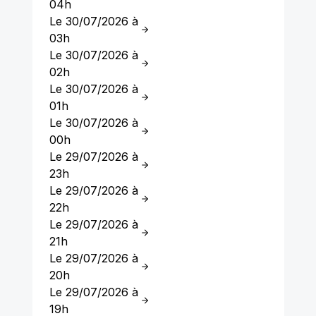
04h
Le 30/07/2026 à
03h
Le 30/07/2026 à
02h
Le 30/07/2026 à
01h
Le 30/07/2026 à
00h
Le 29/07/2026 à
23h
Le 29/07/2026 à
22h
Le 29/07/2026 à
21h
Le 29/07/2026 à
20h
Le 29/07/2026 à
19h