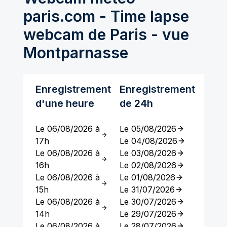
paris.com - Time lapse
webcam de Paris - vue
Montparnasse
Enregistrement
Enregistrement
d'une heure
de 24h
Le 06/08/2026 à
Le 05/08/2026
17h
Le 04/08/2026
Le 06/08/2026 à
Le 03/08/2026
16h
Le 02/08/2026
Le 06/08/2026 à
Le 01/08/2026
15h
Le 31/07/2026
Le 06/08/2026 à
Le 30/07/2026
14h
Le 29/07/2026
Le 06/08/2026 à
Le 28/07/2026