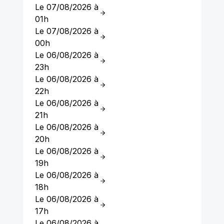
Le 07/08/2026 à
01h
Le 07/08/2026 à
00h
Le 06/08/2026 à
23h
Le 06/08/2026 à
22h
Le 06/08/2026 à
21h
Le 06/08/2026 à
20h
Le 06/08/2026 à
19h
Le 06/08/2026 à
18h
Le 06/08/2026 à
17h
Le 06/08/2026 à