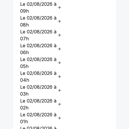
Le 02/08/2026 à
09h
Le 02/08/2026 à
08h
Le 02/08/2026 à
07h
Le 02/08/2026 à
06h
Le 02/08/2026 à
05h
Le 02/08/2026 à
04h
Le 02/08/2026 à
03h
Le 02/08/2026 à
02h
Le 02/08/2026 à
01h
Le 02/08/2026 à