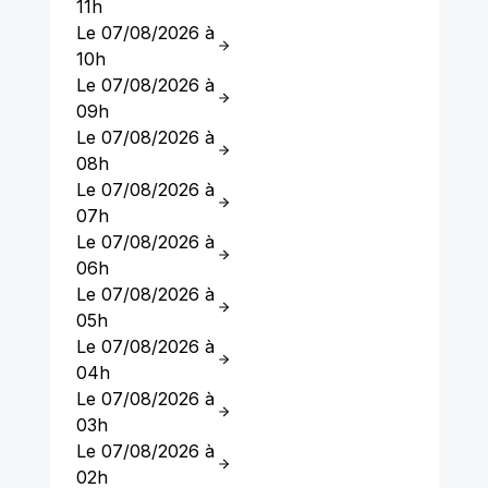
11h
Le 07/08/2026 à
10h
Le 07/08/2026 à
09h
Le 07/08/2026 à
08h
Le 07/08/2026 à
07h
Le 07/08/2026 à
06h
Le 07/08/2026 à
05h
Le 07/08/2026 à
04h
Le 07/08/2026 à
03h
Le 07/08/2026 à
02h