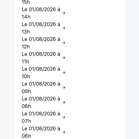
15h
Le 01/08/2026 à
14h
Le 01/08/2026 à
13h
Le 01/08/2026 à
12h
Le 01/08/2026 à
11h
Le 01/08/2026 à
10h
Le 01/08/2026 à
09h
Le 01/08/2026 à
08h
Le 01/08/2026 à
07h
Le 01/08/2026 à
06h