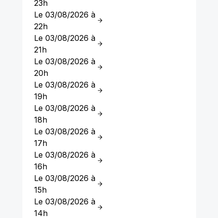
23h
Le 03/08/2026 à
22h
Le 03/08/2026 à
21h
Le 03/08/2026 à
20h
Le 03/08/2026 à
19h
Le 03/08/2026 à
18h
Le 03/08/2026 à
17h
Le 03/08/2026 à
16h
Le 03/08/2026 à
15h
Le 03/08/2026 à
14h