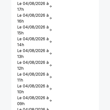
Le 04/08/2026 à
17h
Le 04/08/2026 à
16h
Le 04/08/2026 à
15h
Le 04/08/2026 à
14h
Le 04/08/2026 à
13h
Le 04/08/2026 à
12h
Le 04/08/2026 à
11h
Le 04/08/2026 à
10h
Le 04/08/2026 à
09h
Le 04/08/2026 à