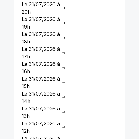
Le 31/07/2026 à
20h
Le 31/07/2026 à
19h
Le 31/07/2026 à
18h
Le 31/07/2026 à
17h
Le 31/07/2026 à
16h
Le 31/07/2026 à
15h
Le 31/07/2026 à
14h
Le 31/07/2026 à
13h
Le 31/07/2026 à
12h
Le 31/07/2026 à