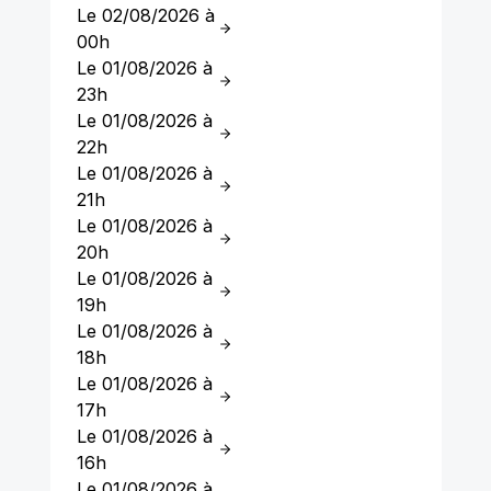
Le 02/08/2026 à
00h
Le 01/08/2026 à
23h
Le 01/08/2026 à
22h
Le 01/08/2026 à
21h
Le 01/08/2026 à
20h
Le 01/08/2026 à
19h
Le 01/08/2026 à
18h
Le 01/08/2026 à
17h
Le 01/08/2026 à
16h
Le 01/08/2026 à