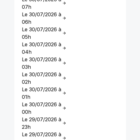
07h
Le 30/07/2026 à
06h
Le 30/07/2026 à
05h
Le 30/07/2026 à
04h
Le 30/07/2026 à
03h
Le 30/07/2026 à
02h
Le 30/07/2026 à
01h
Le 30/07/2026 à
00h
Le 29/07/2026 à
23h
Le 29/07/2026 à