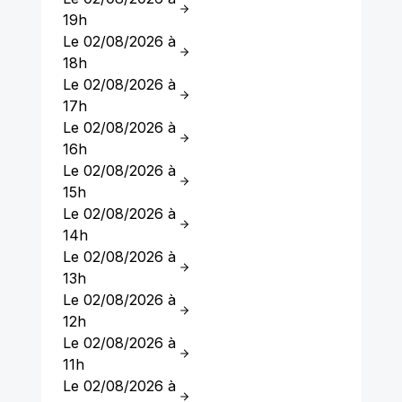
19h
Le 02/08/2026 à
18h
Le 02/08/2026 à
17h
Le 02/08/2026 à
16h
Le 02/08/2026 à
15h
Le 02/08/2026 à
14h
Le 02/08/2026 à
13h
Le 02/08/2026 à
12h
Le 02/08/2026 à
11h
Le 02/08/2026 à