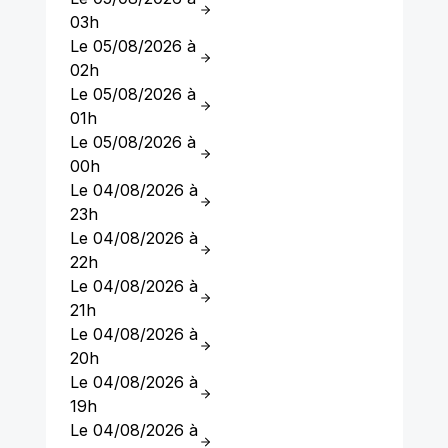
03h
Le 05/08/2026 à
02h
Le 05/08/2026 à
01h
Le 05/08/2026 à
00h
Le 04/08/2026 à
23h
Le 04/08/2026 à
22h
Le 04/08/2026 à
21h
Le 04/08/2026 à
20h
Le 04/08/2026 à
19h
Le 04/08/2026 à