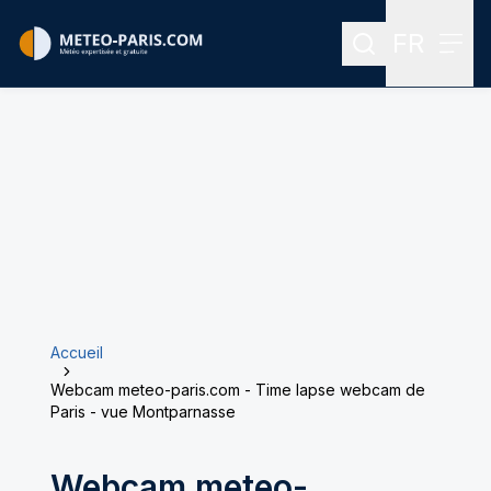
FR
Rechercher
Menu
Menu des
Accueil
Webcam meteo-paris.com - Time lapse webcam de
Paris - vue Montparnasse
Webcam meteo-