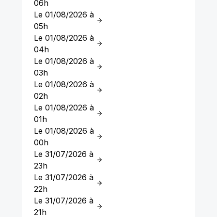
06h
Le 01/08/2026 à
05h
Le 01/08/2026 à
04h
Le 01/08/2026 à
03h
Le 01/08/2026 à
02h
Le 01/08/2026 à
01h
Le 01/08/2026 à
00h
Le 31/07/2026 à
23h
Le 31/07/2026 à
22h
Le 31/07/2026 à
21h