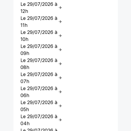
Le 29/07/2026 à
12h
Le 29/07/2026 à
11h
Le 29/07/2026 à
10h
Le 29/07/2026 à
09h
Le 29/07/2026 à
08h
Le 29/07/2026 à
07h
Le 29/07/2026 à
06h
Le 29/07/2026 à
05h
Le 29/07/2026 à
04h
Le 29/07/2026 à