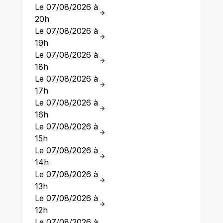
Le 07/08/2026 à
20h
Le 07/08/2026 à
19h
Le 07/08/2026 à
18h
Le 07/08/2026 à
17h
Le 07/08/2026 à
16h
Le 07/08/2026 à
15h
Le 07/08/2026 à
14h
Le 07/08/2026 à
13h
Le 07/08/2026 à
12h
Le 07/08/2026 à