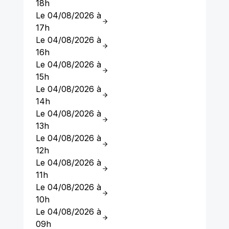
18h
Le 04/08/2026 à
17h
Le 04/08/2026 à
16h
Le 04/08/2026 à
15h
Le 04/08/2026 à
14h
Le 04/08/2026 à
13h
Le 04/08/2026 à
12h
Le 04/08/2026 à
11h
Le 04/08/2026 à
10h
Le 04/08/2026 à
09h