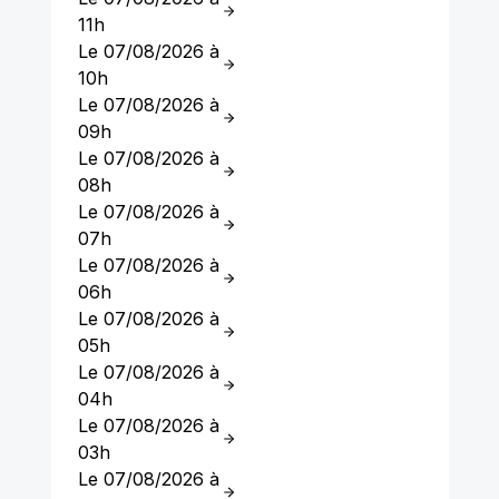
11h
Le 07/08/2026 à
10h
Le 07/08/2026 à
09h
Le 07/08/2026 à
08h
Le 07/08/2026 à
07h
Le 07/08/2026 à
06h
Le 07/08/2026 à
05h
Le 07/08/2026 à
04h
Le 07/08/2026 à
03h
Le 07/08/2026 à