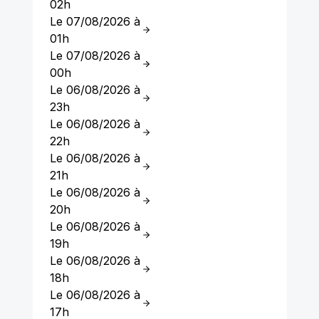
02h
Le 07/08/2026 à
01h
Le 07/08/2026 à
00h
Le 06/08/2026 à
23h
Le 06/08/2026 à
22h
Le 06/08/2026 à
21h
Le 06/08/2026 à
20h
Le 06/08/2026 à
19h
Le 06/08/2026 à
18h
Le 06/08/2026 à
17h