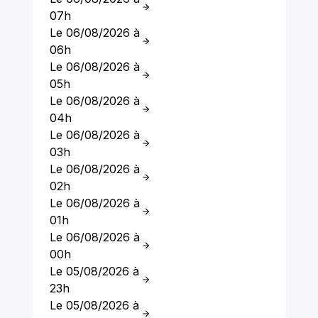
07h
Le 06/08/2026 à
06h
Le 06/08/2026 à
05h
Le 06/08/2026 à
04h
Le 06/08/2026 à
03h
Le 06/08/2026 à
02h
Le 06/08/2026 à
01h
Le 06/08/2026 à
00h
Le 05/08/2026 à
23h
Le 05/08/2026 à