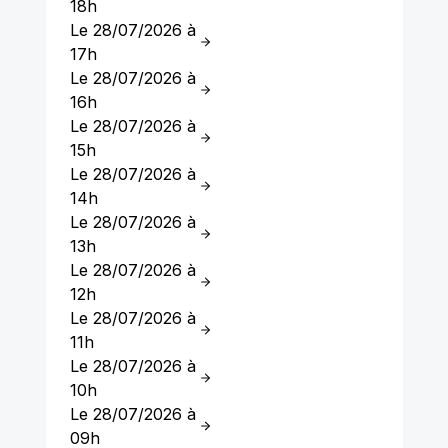
18h
Le 28/07/2026 à
17h
Le 28/07/2026 à
16h
Le 28/07/2026 à
15h
Le 28/07/2026 à
14h
Le 28/07/2026 à
13h
Le 28/07/2026 à
12h
Le 28/07/2026 à
11h
Le 28/07/2026 à
10h
Le 28/07/2026 à
09h