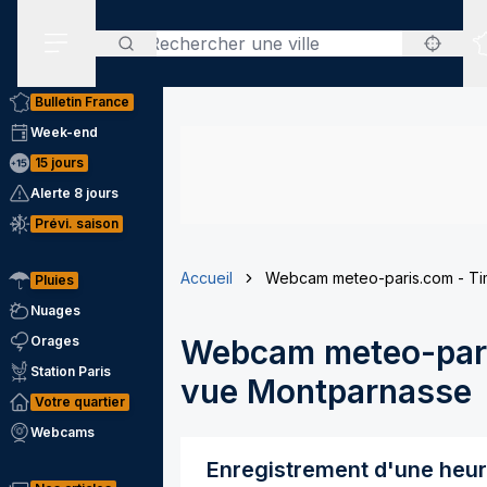
Rechercher
Menu secondaire
Bulletin France
Week-end
15 jours
Alerte 8 jours
Prévi. saison
Accueil
Webcam meteo-paris.com - Ti
Pluies
Nuages
Orages
Webcam meteo-pari
Station Paris
vue Montparnasse
Votre quartier
Webcams
Enregistrement d'une heu