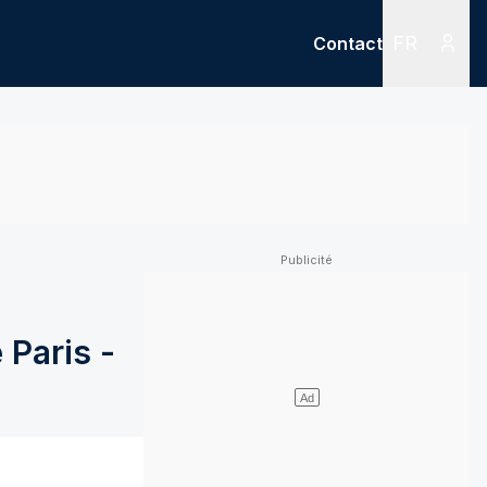
FR
Contact
Menu
Menu des
Paris -