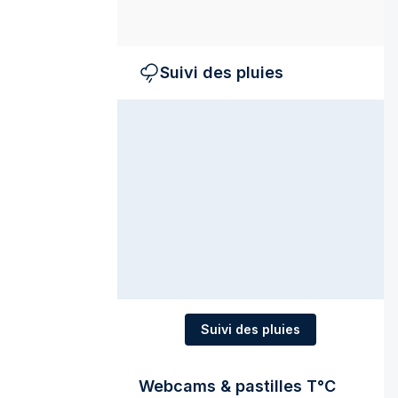
Suivi des pluies
Suivi des pluies
Webcams & pastilles T°C