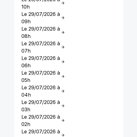
10h
Le 29/07/2026 à
09h
Le 29/07/2026 à
08h
Le 29/07/2026 à
07h
Le 29/07/2026 à
06h
Le 29/07/2026 à
05h
Le 29/07/2026 à
04h
Le 29/07/2026 à
03h
Le 29/07/2026 à
02h
Le 29/07/2026 à