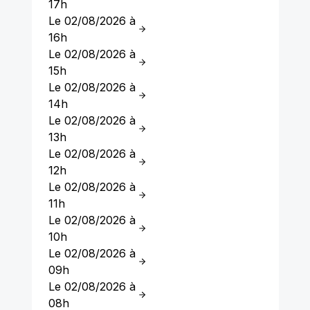
17h
Le 02/08/2026 à
16h
Le 02/08/2026 à
15h
Le 02/08/2026 à
14h
Le 02/08/2026 à
13h
Le 02/08/2026 à
12h
Le 02/08/2026 à
11h
Le 02/08/2026 à
10h
Le 02/08/2026 à
09h
Le 02/08/2026 à
08h