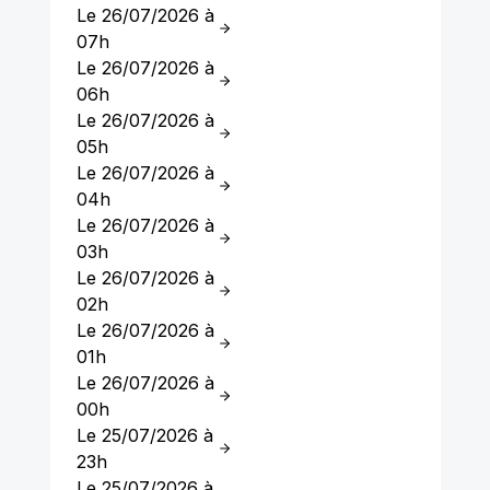
Le 26/07/2026 à
07h
Le 26/07/2026 à
06h
Le 26/07/2026 à
05h
Le 26/07/2026 à
04h
Le 26/07/2026 à
03h
Le 26/07/2026 à
02h
Le 26/07/2026 à
01h
Le 26/07/2026 à
00h
Le 25/07/2026 à
23h
Le 25/07/2026 à