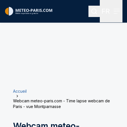
FR
Rechercher
Menu
Menu des
Accueil
Webcam meteo-paris.com - Time lapse webcam de
Paris - vue Montparnasse
Webcam meteo-