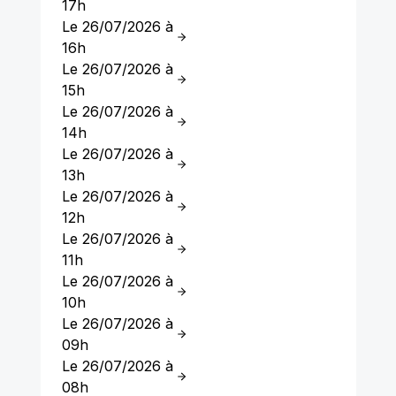
17h
Le 26/07/2026 à
16h
Le 26/07/2026 à
15h
Le 26/07/2026 à
14h
Le 26/07/2026 à
13h
Le 26/07/2026 à
12h
Le 26/07/2026 à
11h
Le 26/07/2026 à
10h
Le 26/07/2026 à
09h
Le 26/07/2026 à
08h