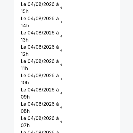
Le 04/08/2026 à
15h
Le 04/08/2026 à
14h
Le 04/08/2026 à
13h
Le 04/08/2026 à
12h
Le 04/08/2026 à
11h
Le 04/08/2026 à
10h
Le 04/08/2026 à
09h
Le 04/08/2026 à
08h
Le 04/08/2026 à
07h
Le 04/08/2026 à