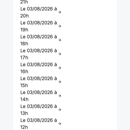
21h
Le 03/08/2026 à
20h
Le 03/08/2026 à
19h
Le 03/08/2026 à
18h
Le 03/08/2026 à
17h
Le 03/08/2026 à
16h
Le 03/08/2026 à
15h
Le 03/08/2026 à
14h
Le 03/08/2026 à
13h
Le 03/08/2026 à
12h