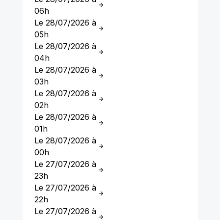
06h
Le 28/07/2026 à
05h
Le 28/07/2026 à
04h
Le 28/07/2026 à
03h
Le 28/07/2026 à
02h
Le 28/07/2026 à
01h
Le 28/07/2026 à
00h
Le 27/07/2026 à
23h
Le 27/07/2026 à
22h
Le 27/07/2026 à