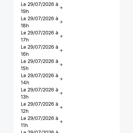
Le 29/07/2026 à
19h
Le 29/07/2026 à
18h
Le 29/07/2026 à
17h
Le 29/07/2026 à
16h
Le 29/07/2026 à
15h
Le 29/07/2026 à
14h
Le 29/07/2026 à
13h
Le 29/07/2026 à
12h
Le 29/07/2026 à
11h
Le 29/07/2026 à