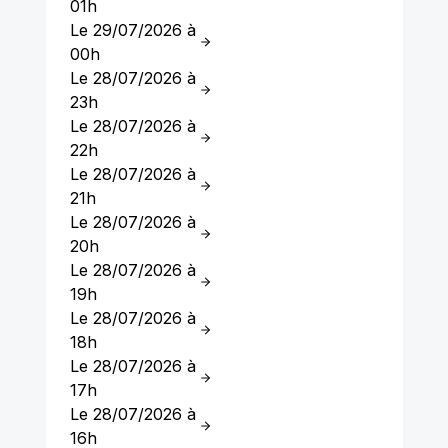
01h
Le 29/07/2026 à
00h
Le 28/07/2026 à
23h
Le 28/07/2026 à
22h
Le 28/07/2026 à
21h
Le 28/07/2026 à
20h
Le 28/07/2026 à
19h
Le 28/07/2026 à
18h
Le 28/07/2026 à
17h
Le 28/07/2026 à
16h