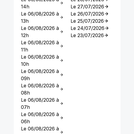
14h
Le 27/07/2026
Le 06/08/2026 à
Le 26/07/2026
13h
Le 25/07/2026
Le 06/08/2026 à
Le 24/07/2026
12h
Le 23/07/2026
Le 06/08/2026 à
11h
Le 06/08/2026 à
10h
Le 06/08/2026 à
09h
Le 06/08/2026 à
08h
Le 06/08/2026 à
07h
Le 06/08/2026 à
06h
Le 06/08/2026 à