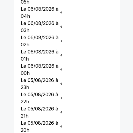
05h
Le 06/08/2026 à
04h
Le 06/08/2026 à
03h
Le 06/08/2026 à
02h
Le 06/08/2026 à
01h
Le 06/08/2026 à
00h
Le 05/08/2026 à
23h
Le 05/08/2026 à
22h
Le 05/08/2026 à
21h
Le 05/08/2026 à
20h