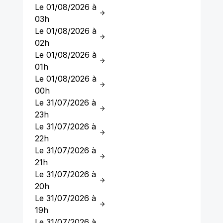
Le 01/08/2026 à
03h
Le 01/08/2026 à
02h
Le 01/08/2026 à
01h
Le 01/08/2026 à
00h
Le 31/07/2026 à
23h
Le 31/07/2026 à
22h
Le 31/07/2026 à
21h
Le 31/07/2026 à
20h
Le 31/07/2026 à
19h
Le 31/07/2026 à