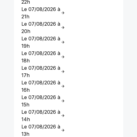
22h
Le 07/08/2026 à
21h
Le 07/08/2026 à
20h
Le 07/08/2026 à
19h
Le 07/08/2026 à
18h
Le 07/08/2026 à
17h
Le 07/08/2026 à
16h
Le 07/08/2026 à
15h
Le 07/08/2026 à
14h
Le 07/08/2026 à
13h