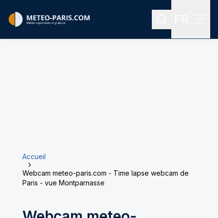
FR
Rechercher
Menu
Menu des
Accueil
Webcam meteo-paris.com - Time lapse webcam de
Paris - vue Montparnasse
Webcam meteo-