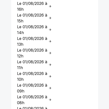
Le 01/08/2026 à
16h
Le 01/08/2026 à
15h
Le 01/08/2026 à
14h
Le 01/08/2026 à
13h
Le 01/08/2026 à
12h
Le 01/08/2026 à
11h
Le 01/08/2026 à
10h
Le 01/08/2026 à
09h
Le 01/08/2026 à
08h
Le 01/08/2026 à