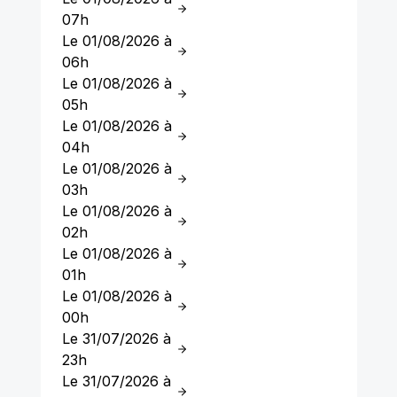
07h
Le 01/08/2026 à
06h
Le 01/08/2026 à
05h
Le 01/08/2026 à
04h
Le 01/08/2026 à
03h
Le 01/08/2026 à
02h
Le 01/08/2026 à
01h
Le 01/08/2026 à
00h
Le 31/07/2026 à
23h
Le 31/07/2026 à