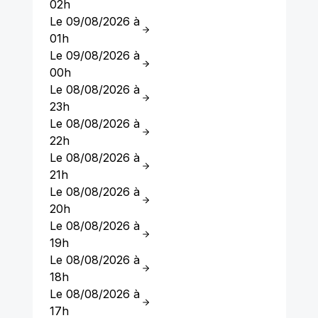
02h
Le 09/08/2026 à
01h
Le 09/08/2026 à
00h
Le 08/08/2026 à
23h
Le 08/08/2026 à
22h
Le 08/08/2026 à
21h
Le 08/08/2026 à
20h
Le 08/08/2026 à
19h
Le 08/08/2026 à
18h
Le 08/08/2026 à
17h