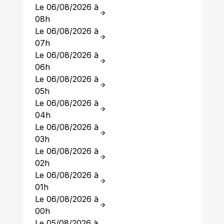
Le 06/08/2026 à
08h
Le 06/08/2026 à
07h
Le 06/08/2026 à
06h
Le 06/08/2026 à
05h
Le 06/08/2026 à
04h
Le 06/08/2026 à
03h
Le 06/08/2026 à
02h
Le 06/08/2026 à
01h
Le 06/08/2026 à
00h
Le 05/08/2026 à