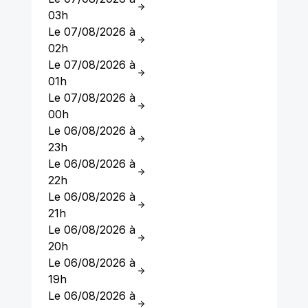
03h
Le 07/08/2026 à
02h
Le 07/08/2026 à
01h
Le 07/08/2026 à
00h
Le 06/08/2026 à
23h
Le 06/08/2026 à
22h
Le 06/08/2026 à
21h
Le 06/08/2026 à
20h
Le 06/08/2026 à
19h
Le 06/08/2026 à