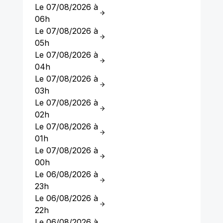
Le 07/08/2026 à
06h
Le 07/08/2026 à
05h
Le 07/08/2026 à
04h
Le 07/08/2026 à
03h
Le 07/08/2026 à
02h
Le 07/08/2026 à
01h
Le 07/08/2026 à
00h
Le 06/08/2026 à
23h
Le 06/08/2026 à
22h
Le 06/08/2026 à