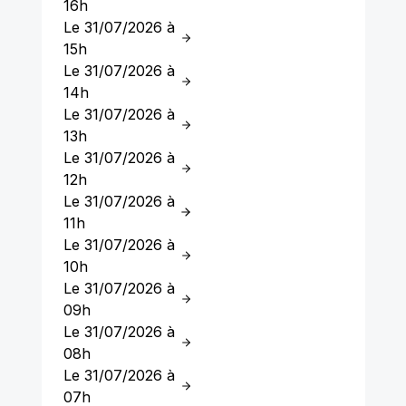
16h
Le 31/07/2026 à
15h
Le 31/07/2026 à
14h
Le 31/07/2026 à
13h
Le 31/07/2026 à
12h
Le 31/07/2026 à
11h
Le 31/07/2026 à
10h
Le 31/07/2026 à
09h
Le 31/07/2026 à
08h
Le 31/07/2026 à
07h