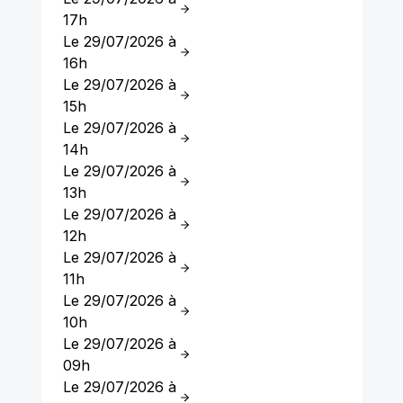
17h
Le 29/07/2026 à
16h
Le 29/07/2026 à
15h
Le 29/07/2026 à
14h
Le 29/07/2026 à
13h
Le 29/07/2026 à
12h
Le 29/07/2026 à
11h
Le 29/07/2026 à
10h
Le 29/07/2026 à
09h
Le 29/07/2026 à