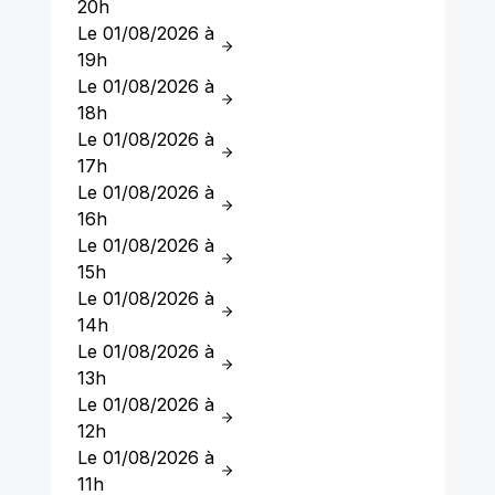
20h
Le 01/08/2026 à
19h
Le 01/08/2026 à
18h
Le 01/08/2026 à
17h
Le 01/08/2026 à
16h
Le 01/08/2026 à
15h
Le 01/08/2026 à
14h
Le 01/08/2026 à
13h
Le 01/08/2026 à
12h
Le 01/08/2026 à
11h