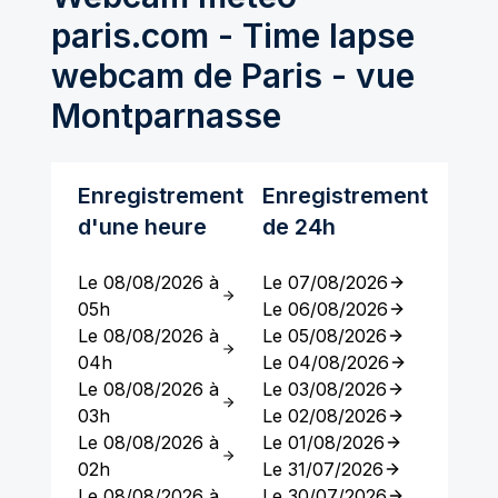
paris.com - Time lapse
webcam de Paris - vue
Montparnasse
Enregistrement
Enregistrement
d'une heure
de 24h
Le 08/08/2026 à
Le 07/08/2026
05h
Le 06/08/2026
Le 08/08/2026 à
Le 05/08/2026
04h
Le 04/08/2026
Le 08/08/2026 à
Le 03/08/2026
03h
Le 02/08/2026
Le 08/08/2026 à
Le 01/08/2026
02h
Le 31/07/2026
Le 08/08/2026 à
Le 30/07/2026