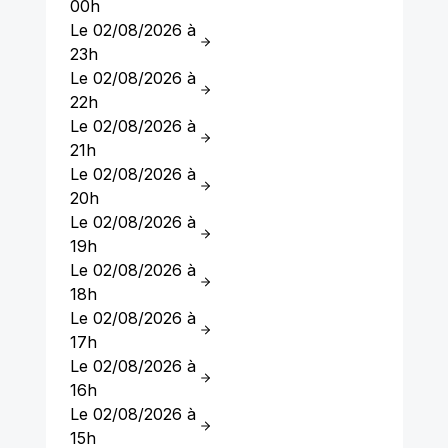
00h
Le 02/08/2026 à
23h
Le 02/08/2026 à
22h
Le 02/08/2026 à
21h
Le 02/08/2026 à
20h
Le 02/08/2026 à
19h
Le 02/08/2026 à
18h
Le 02/08/2026 à
17h
Le 02/08/2026 à
16h
Le 02/08/2026 à
15h