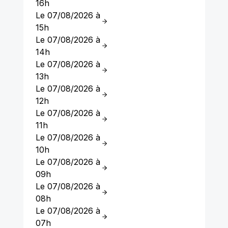
16h
Le 07/08/2026 à
15h
Le 07/08/2026 à
14h
Le 07/08/2026 à
13h
Le 07/08/2026 à
12h
Le 07/08/2026 à
11h
Le 07/08/2026 à
10h
Le 07/08/2026 à
09h
Le 07/08/2026 à
08h
Le 07/08/2026 à
07h