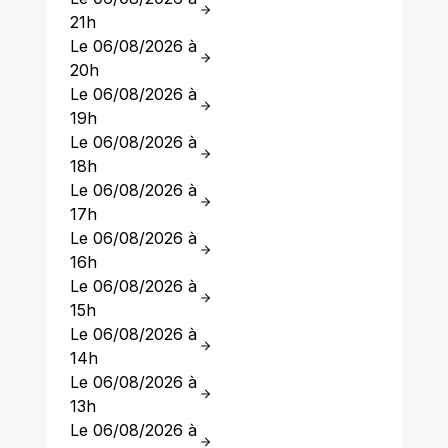
21h
Le 06/08/2026 à
20h
Le 06/08/2026 à
19h
Le 06/08/2026 à
18h
Le 06/08/2026 à
17h
Le 06/08/2026 à
16h
Le 06/08/2026 à
15h
Le 06/08/2026 à
14h
Le 06/08/2026 à
13h
Le 06/08/2026 à