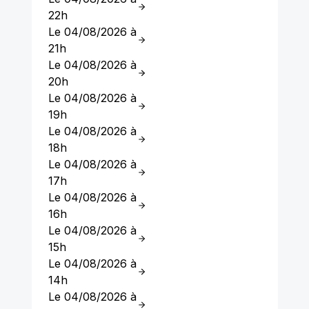
22h
Le 04/08/2026 à
21h
Le 04/08/2026 à
20h
Le 04/08/2026 à
19h
Le 04/08/2026 à
18h
Le 04/08/2026 à
17h
Le 04/08/2026 à
16h
Le 04/08/2026 à
15h
Le 04/08/2026 à
14h
Le 04/08/2026 à