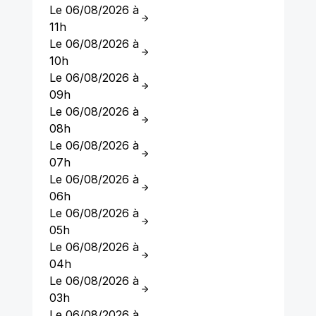
Le 06/08/2026 à
11h
Le 06/08/2026 à
10h
Le 06/08/2026 à
09h
Le 06/08/2026 à
08h
Le 06/08/2026 à
07h
Le 06/08/2026 à
06h
Le 06/08/2026 à
05h
Le 06/08/2026 à
04h
Le 06/08/2026 à
03h
Le 06/08/2026 à