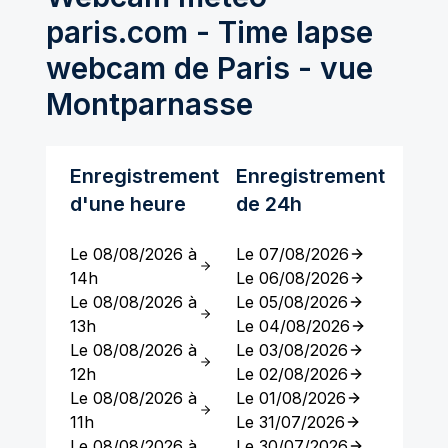
paris.com - Time lapse
webcam de Paris - vue
Montparnasse
Enregistrement
Enregistrement
d'une heure
de 24h
Le 08/08/2026 à
Le 07/08/2026
14h
Le 06/08/2026
Le 08/08/2026 à
Le 05/08/2026
13h
Le 04/08/2026
Le 08/08/2026 à
Le 03/08/2026
12h
Le 02/08/2026
Le 08/08/2026 à
Le 01/08/2026
11h
Le 31/07/2026
Le 08/08/2026 à
Le 30/07/2026