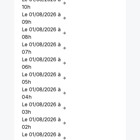
10h
Le 01/08/2026 à
09h
Le 01/08/2026 à
08h
Le 01/08/2026 à
07h
Le 01/08/2026 à
06h
Le 01/08/2026 à
05h
Le 01/08/2026 à
04h
Le 01/08/2026 à
03h
Le 01/08/2026 à
02h
Le 01/08/2026 à