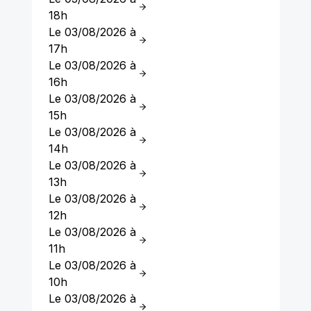
18h
Le 03/08/2026 à
17h
Le 03/08/2026 à
16h
Le 03/08/2026 à
15h
Le 03/08/2026 à
14h
Le 03/08/2026 à
13h
Le 03/08/2026 à
12h
Le 03/08/2026 à
11h
Le 03/08/2026 à
10h
Le 03/08/2026 à