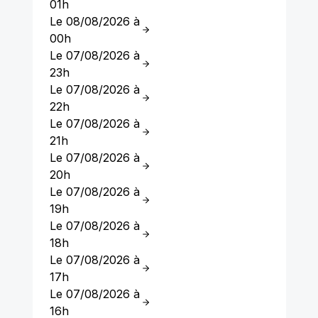
01h
Le 08/08/2026 à
00h
Le 07/08/2026 à
23h
Le 07/08/2026 à
22h
Le 07/08/2026 à
21h
Le 07/08/2026 à
20h
Le 07/08/2026 à
19h
Le 07/08/2026 à
18h
Le 07/08/2026 à
17h
Le 07/08/2026 à
16h