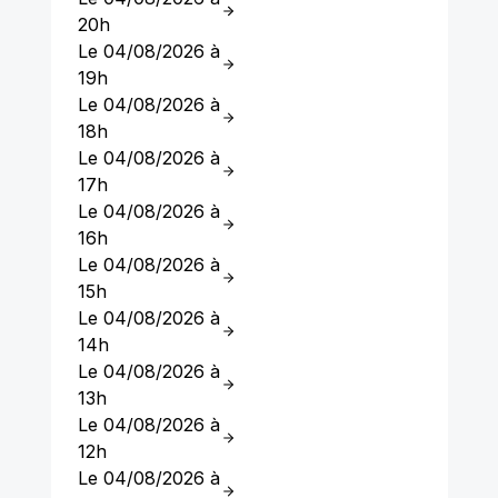
20h
Le 04/08/2026 à
19h
Le 04/08/2026 à
18h
Le 04/08/2026 à
17h
Le 04/08/2026 à
16h
Le 04/08/2026 à
15h
Le 04/08/2026 à
14h
Le 04/08/2026 à
13h
Le 04/08/2026 à
12h
Le 04/08/2026 à