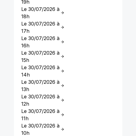
19h
Le 30/07/2026 à
18h
Le 30/07/2026 à
17h
Le 30/07/2026 à
16h
Le 30/07/2026 à
15h
Le 30/07/2026 à
14h
Le 30/07/2026 à
13h
Le 30/07/2026 à
12h
Le 30/07/2026 à
11h
Le 30/07/2026 à
10h