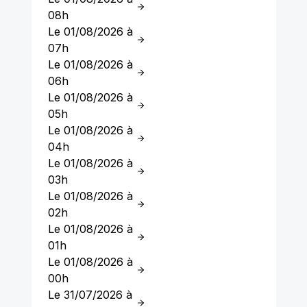
08h
Le 01/08/2026 à
07h
Le 01/08/2026 à
06h
Le 01/08/2026 à
05h
Le 01/08/2026 à
04h
Le 01/08/2026 à
03h
Le 01/08/2026 à
02h
Le 01/08/2026 à
01h
Le 01/08/2026 à
00h
Le 31/07/2026 à