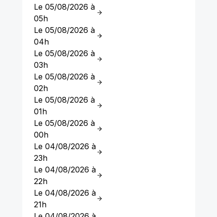
Le 05/08/2026 à
05h
Le 05/08/2026 à
04h
Le 05/08/2026 à
03h
Le 05/08/2026 à
02h
Le 05/08/2026 à
01h
Le 05/08/2026 à
00h
Le 04/08/2026 à
23h
Le 04/08/2026 à
22h
Le 04/08/2026 à
21h
Le 04/08/2026 à