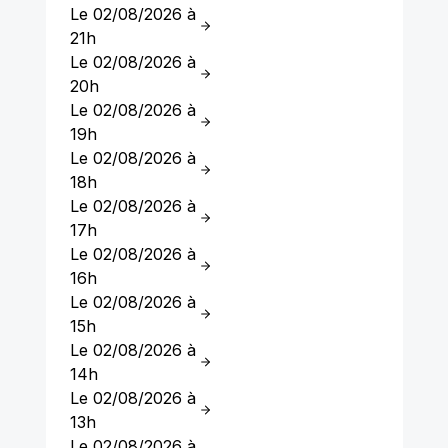
Le 02/08/2026 à
21h
Le 02/08/2026 à
20h
Le 02/08/2026 à
19h
Le 02/08/2026 à
18h
Le 02/08/2026 à
17h
Le 02/08/2026 à
16h
Le 02/08/2026 à
15h
Le 02/08/2026 à
14h
Le 02/08/2026 à
13h
Le 02/08/2026 à