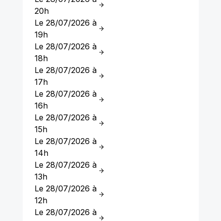
20h
Le 28/07/2026 à
19h
Le 28/07/2026 à
18h
Le 28/07/2026 à
17h
Le 28/07/2026 à
16h
Le 28/07/2026 à
15h
Le 28/07/2026 à
14h
Le 28/07/2026 à
13h
Le 28/07/2026 à
12h
Le 28/07/2026 à