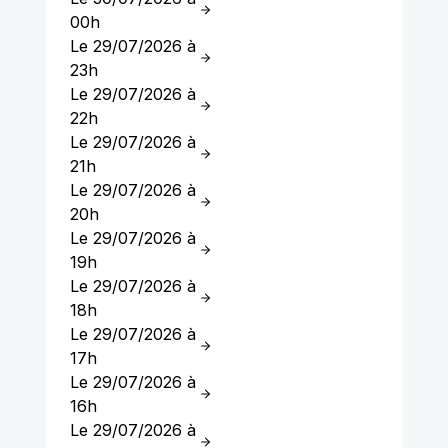
00h
Le 29/07/2026 à
23h
Le 29/07/2026 à
22h
Le 29/07/2026 à
21h
Le 29/07/2026 à
20h
Le 29/07/2026 à
19h
Le 29/07/2026 à
18h
Le 29/07/2026 à
17h
Le 29/07/2026 à
16h
Le 29/07/2026 à