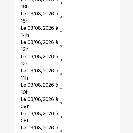
16h
Le 03/08/2026 à
15h
Le 03/08/2026 à
14h
Le 03/08/2026 à
13h
Le 03/08/2026 à
12h
Le 03/08/2026 à
11h
Le 03/08/2026 à
10h
Le 03/08/2026 à
09h
Le 03/08/2026 à
08h
Le 03/08/2026 à