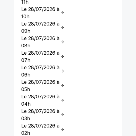
11h
Le 28/07/2026 à
10h
Le 28/07/2026 à
09h
Le 28/07/2026 à
08h
Le 28/07/2026 à
07h
Le 28/07/2026 à
06h
Le 28/07/2026 à
05h
Le 28/07/2026 à
04h
Le 28/07/2026 à
03h
Le 28/07/2026 à
02h