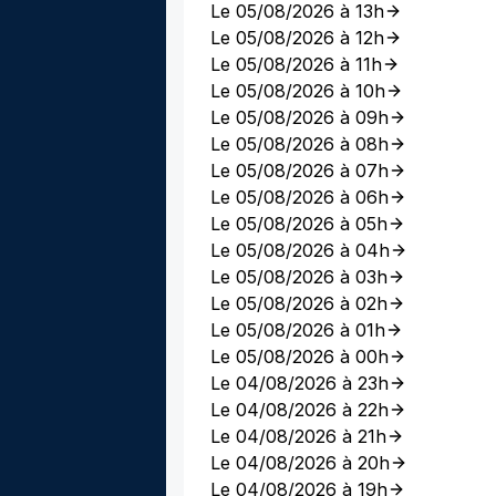
Le 05/08/2026 à 13h
Le 05/08/2026 à 12h
Le 05/08/2026 à 11h
Le 05/08/2026 à 10h
Le 05/08/2026 à 09h
Le 05/08/2026 à 08h
Le 05/08/2026 à 07h
Le 05/08/2026 à 06h
Le 05/08/2026 à 05h
Le 05/08/2026 à 04h
Le 05/08/2026 à 03h
Le 05/08/2026 à 02h
Le 05/08/2026 à 01h
Le 05/08/2026 à 00h
Le 04/08/2026 à 23h
Le 04/08/2026 à 22h
Le 04/08/2026 à 21h
Le 04/08/2026 à 20h
Le 04/08/2026 à 19h