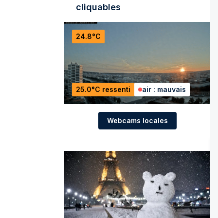
cliquables
24.8°C
25.0°C ressenti
air : mauvais
Webcams locales