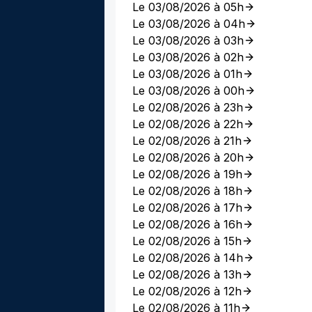
Le 03/08/2026 à 05h
Le 03/08/2026 à 04h
Le 03/08/2026 à 03h
Le 03/08/2026 à 02h
Le 03/08/2026 à 01h
Le 03/08/2026 à 00h
Le 02/08/2026 à 23h
Le 02/08/2026 à 22h
Le 02/08/2026 à 21h
Le 02/08/2026 à 20h
Le 02/08/2026 à 19h
Le 02/08/2026 à 18h
Le 02/08/2026 à 17h
Le 02/08/2026 à 16h
Le 02/08/2026 à 15h
Le 02/08/2026 à 14h
Le 02/08/2026 à 13h
Le 02/08/2026 à 12h
Le 02/08/2026 à 11h