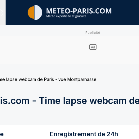
Sites expertisés
me lapse webcam de Paris - vue Montparnasse
s.com - Time lapse webcam de 
re
Enregistrement de 24h