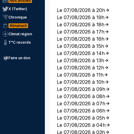
Nos articles
X (Twitter)
Le 07/08/2026 à 20h
Le 07/08/2026 à 19h
Chronique
Le 07/08/2026 à 18h
Almanach
Le 07/08/2026 à 17h
Climat région
Le 07/08/2026 à 16h
T°C records
Le 07/08/2026 à 15h
Le 07/08/2026 à 14h
Faire un don
Le 07/08/2026 à 13h
Le 07/08/2026 à 12h
Le 07/08/2026 à 11h
Le 07/08/2026 à 10h
Le 07/08/2026 à 09h
Le 07/08/2026 à 08h
Le 07/08/2026 à 07h
Le 07/08/2026 à 06h
Le 07/08/2026 à 05h
Le 07/08/2026 à 04h
Le 07/08/2026 à 03h