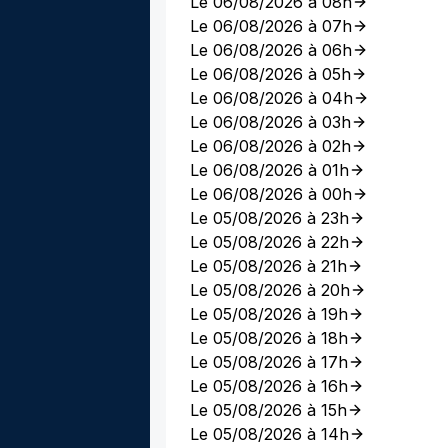
Le 06/08/2026 à 08h
Le 06/08/2026 à 07h
Le 06/08/2026 à 06h
Le 06/08/2026 à 05h
Le 06/08/2026 à 04h
Le 06/08/2026 à 03h
Le 06/08/2026 à 02h
Le 06/08/2026 à 01h
Le 06/08/2026 à 00h
Le 05/08/2026 à 23h
Le 05/08/2026 à 22h
Le 05/08/2026 à 21h
Le 05/08/2026 à 20h
Le 05/08/2026 à 19h
Le 05/08/2026 à 18h
Le 05/08/2026 à 17h
Le 05/08/2026 à 16h
Le 05/08/2026 à 15h
Le 05/08/2026 à 14h