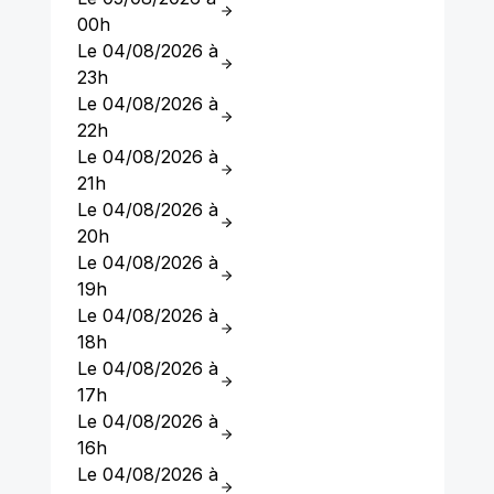
00h
Le 04/08/2026 à
23h
Le 04/08/2026 à
22h
Le 04/08/2026 à
21h
Le 04/08/2026 à
20h
Le 04/08/2026 à
19h
Le 04/08/2026 à
18h
Le 04/08/2026 à
17h
Le 04/08/2026 à
16h
Le 04/08/2026 à