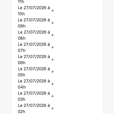
11h
Le 27/07/2026 à
10h
Le 27/07/2026 à
09h
Le 27/07/2026 à
08h
Le 27/07/2026 à
07h
Le 27/07/2026 à
06h
Le 27/07/2026 à
05h
Le 27/07/2026 à
04h
Le 27/07/2026 à
03h
Le 27/07/2026 à
02h