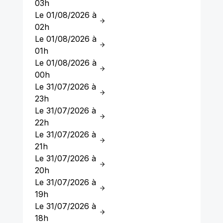
03h
Le 01/08/2026 à
02h
Le 01/08/2026 à
01h
Le 01/08/2026 à
00h
Le 31/07/2026 à
23h
Le 31/07/2026 à
22h
Le 31/07/2026 à
21h
Le 31/07/2026 à
20h
Le 31/07/2026 à
19h
Le 31/07/2026 à
18h