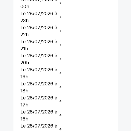
00h
Le 28/07/2026 à
23h
Le 28/07/2026 à
22h
Le 28/07/2026 à
21h
Le 28/07/2026 à
20h
Le 28/07/2026 à
19h
Le 28/07/2026 à
18h
Le 28/07/2026 à
17h
Le 28/07/2026 à
16h
Le 28/07/2026 à