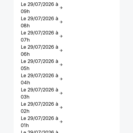
Le 29/07/2026 à
09h
Le 29/07/2026 à
08h
Le 29/07/2026 à
07h
Le 29/07/2026 à
06h
Le 29/07/2026 à
05h
Le 29/07/2026 à
04h
Le 29/07/2026 à
03h
Le 29/07/2026 à
02h
Le 29/07/2026 à
01h
Le 29/07/2026 à