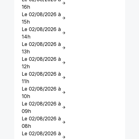
16h
Le 02/08/2026 à
15h
Le 02/08/2026 à
14h
Le 02/08/2026 à
13h
Le 02/08/2026 à
12h
Le 02/08/2026 à
11h
Le 02/08/2026 à
10h
Le 02/08/2026 à
09h
Le 02/08/2026 à
08h
Le 02/08/2026 à