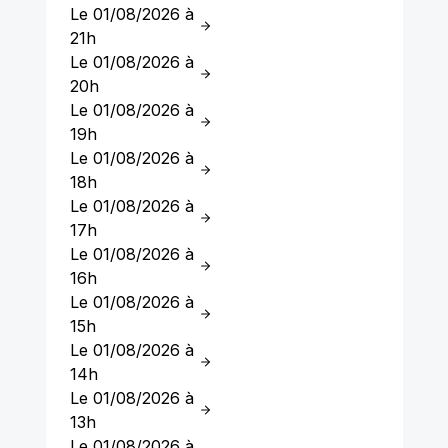
Le 01/08/2026 à
21h
Le 01/08/2026 à
20h
Le 01/08/2026 à
19h
Le 01/08/2026 à
18h
Le 01/08/2026 à
17h
Le 01/08/2026 à
16h
Le 01/08/2026 à
15h
Le 01/08/2026 à
14h
Le 01/08/2026 à
13h
Le 01/08/2026 à