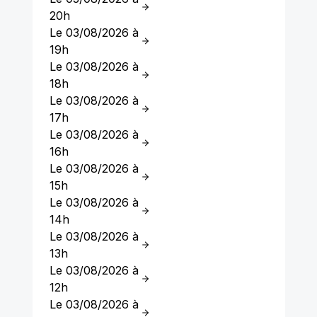
20h
Le 03/08/2026 à
19h
Le 03/08/2026 à
18h
Le 03/08/2026 à
17h
Le 03/08/2026 à
16h
Le 03/08/2026 à
15h
Le 03/08/2026 à
14h
Le 03/08/2026 à
13h
Le 03/08/2026 à
12h
Le 03/08/2026 à