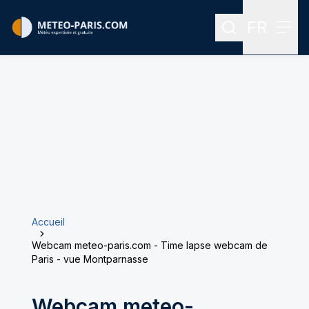
FR
Rechercher
Menu
Menu des
Accueil
Webcam meteo-paris.com - Time lapse webcam de
Paris - vue Montparnasse
Webcam meteo-