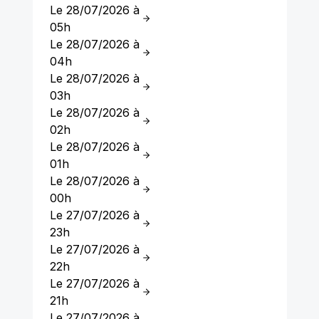
Le 28/07/2026 à
05h
Le 28/07/2026 à
04h
Le 28/07/2026 à
03h
Le 28/07/2026 à
02h
Le 28/07/2026 à
01h
Le 28/07/2026 à
00h
Le 27/07/2026 à
23h
Le 27/07/2026 à
22h
Le 27/07/2026 à
21h
Le 27/07/2026 à