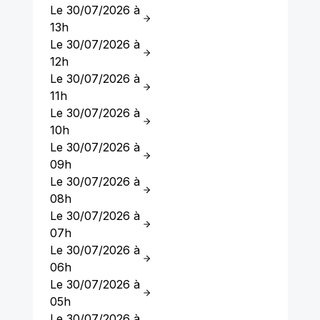
Le 30/07/2026 à
13h
Le 30/07/2026 à
12h
Le 30/07/2026 à
11h
Le 30/07/2026 à
10h
Le 30/07/2026 à
09h
Le 30/07/2026 à
08h
Le 30/07/2026 à
07h
Le 30/07/2026 à
06h
Le 30/07/2026 à
05h
Le 30/07/2026 à