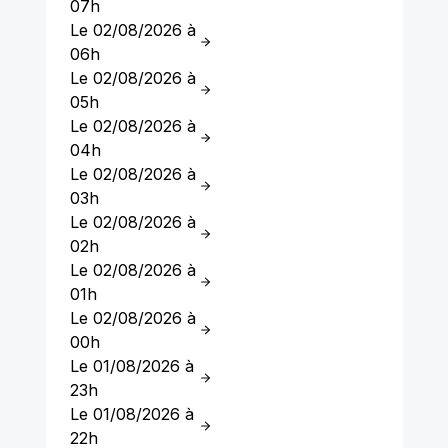
07h
Le 02/08/2026 à
06h
Le 02/08/2026 à
05h
Le 02/08/2026 à
04h
Le 02/08/2026 à
03h
Le 02/08/2026 à
02h
Le 02/08/2026 à
01h
Le 02/08/2026 à
00h
Le 01/08/2026 à
23h
Le 01/08/2026 à
22h