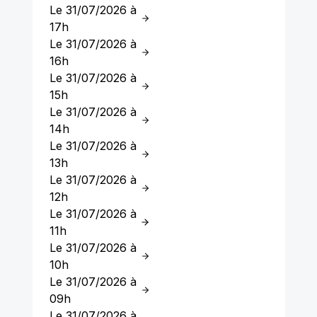
Le 31/07/2026 à
17h
Le 31/07/2026 à
16h
Le 31/07/2026 à
15h
Le 31/07/2026 à
14h
Le 31/07/2026 à
13h
Le 31/07/2026 à
12h
Le 31/07/2026 à
11h
Le 31/07/2026 à
10h
Le 31/07/2026 à
09h
Le 31/07/2026 à