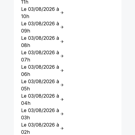
11h
Le 03/08/2026 à
10h
Le 03/08/2026 à
09h
Le 03/08/2026 à
08h
Le 03/08/2026 à
07h
Le 03/08/2026 à
06h
Le 03/08/2026 à
05h
Le 03/08/2026 à
04h
Le 03/08/2026 à
03h
Le 03/08/2026 à
02h