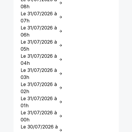
08h
Le 31/07/2026 à
07h
Le 31/07/2026 à
06h
Le 31/07/2026 à
05h
Le 31/07/2026 à
04h
Le 31/07/2026 à
03h
Le 31/07/2026 à
02h
Le 31/07/2026 à
01h
Le 31/07/2026 à
00h
Le 30/07/2026 à