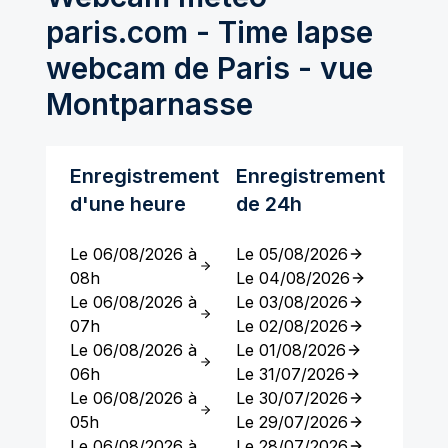
paris.com - Time lapse
webcam de Paris - vue
Montparnasse
Enregistrement
Enregistrement
d'une heure
de 24h
Le 06/08/2026 à
Le 05/08/2026
08h
Le 04/08/2026
Le 06/08/2026 à
Le 03/08/2026
07h
Le 02/08/2026
Le 06/08/2026 à
Le 01/08/2026
06h
Le 31/07/2026
Le 06/08/2026 à
Le 30/07/2026
05h
Le 29/07/2026
Le 06/08/2026 à
Le 28/07/2026