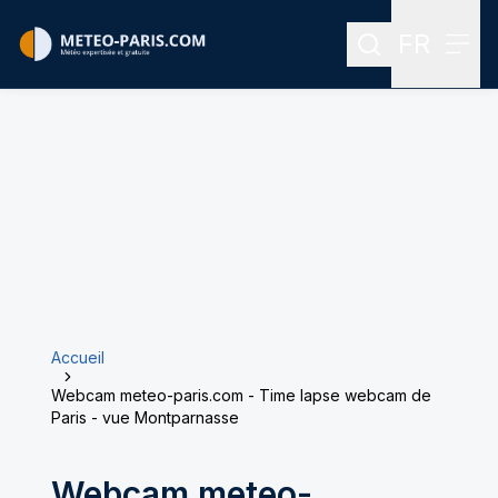
FR
Rechercher
Menu
Menu des
Accueil
Webcam meteo-paris.com - Time lapse webcam de
Paris - vue Montparnasse
Webcam meteo-