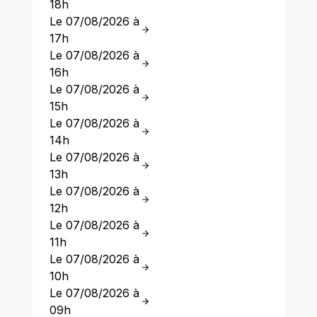
18h
Le 07/08/2026 à
17h
Le 07/08/2026 à
16h
Le 07/08/2026 à
15h
Le 07/08/2026 à
14h
Le 07/08/2026 à
13h
Le 07/08/2026 à
12h
Le 07/08/2026 à
11h
Le 07/08/2026 à
10h
Le 07/08/2026 à
09h