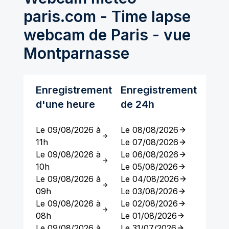
paris.com - Time lapse
webcam de Paris - vue
Montparnasse
Enregistrement
Enregistrement
d'une heure
de 24h
Le 09/08/2026 à
Le 08/08/2026
11h
Le 07/08/2026
Le 09/08/2026 à
Le 06/08/2026
10h
Le 05/08/2026
Le 09/08/2026 à
Le 04/08/2026
09h
Le 03/08/2026
Le 09/08/2026 à
Le 02/08/2026
08h
Le 01/08/2026
Le 09/08/2026 à
Le 31/07/2026