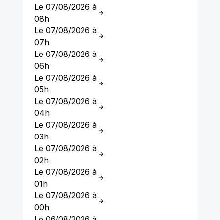
Le 07/08/2026 à
08h
Le 07/08/2026 à
07h
Le 07/08/2026 à
06h
Le 07/08/2026 à
05h
Le 07/08/2026 à
04h
Le 07/08/2026 à
03h
Le 07/08/2026 à
02h
Le 07/08/2026 à
01h
Le 07/08/2026 à
00h
Le 06/08/2026 à