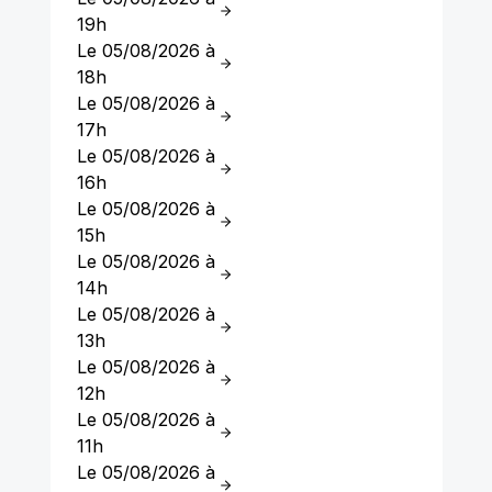
19h
Le 05/08/2026 à
18h
Le 05/08/2026 à
17h
Le 05/08/2026 à
16h
Le 05/08/2026 à
15h
Le 05/08/2026 à
14h
Le 05/08/2026 à
13h
Le 05/08/2026 à
12h
Le 05/08/2026 à
11h
Le 05/08/2026 à