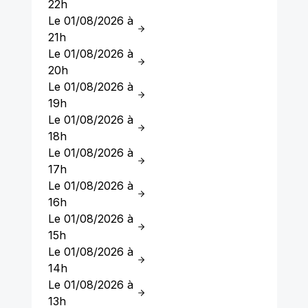
22h
Le 01/08/2026 à
21h
Le 01/08/2026 à
20h
Le 01/08/2026 à
19h
Le 01/08/2026 à
18h
Le 01/08/2026 à
17h
Le 01/08/2026 à
16h
Le 01/08/2026 à
15h
Le 01/08/2026 à
14h
Le 01/08/2026 à
13h