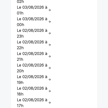
02h
Le 03/08/2026 à
01h
Le 03/08/2026 à
00h
Le 02/08/2026 à
23h
Le 02/08/2026 à
22h
Le 02/08/2026 à
21h
Le 02/08/2026 à
20h
Le 02/08/2026 à
19h
Le 02/08/2026 à
18h
Le 02/08/2026 à
17h