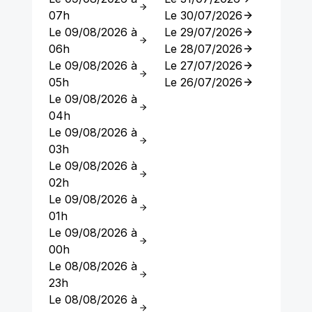
07h
Le 30/07/2026
Le 09/08/2026 à
Le 29/07/2026
06h
Le 28/07/2026
Le 09/08/2026 à
Le 27/07/2026
05h
Le 26/07/2026
Le 09/08/2026 à
04h
Le 09/08/2026 à
03h
Le 09/08/2026 à
02h
Le 09/08/2026 à
01h
Le 09/08/2026 à
00h
Le 08/08/2026 à
23h
Le 08/08/2026 à