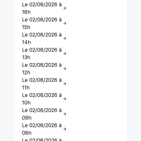
Le 02/08/2026 à
16h
Le 02/08/2026 à
15h
Le 02/08/2026 à
14h
Le 02/08/2026 à
13h
Le 02/08/2026 à
12h
Le 02/08/2026 à
11h
Le 02/08/2026 à
10h
Le 02/08/2026 à
09h
Le 02/08/2026 à
08h
Le 02/08/2026 à