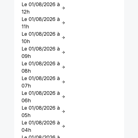
Le 01/08/2026 à
12h
Le 01/08/2026 à
11h
Le 01/08/2026 à
10h
Le 01/08/2026 à
09h
Le 01/08/2026 à
08h
Le 01/08/2026 à
07h
Le 01/08/2026 à
06h
Le 01/08/2026 à
05h
Le 01/08/2026 à
04h
Le 01/08/2026 à