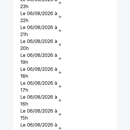
23h
Le 06/08/2026 à
22h
Le 06/08/2026 à
21h
Le 06/08/2026 à
20h
Le 06/08/2026 à
19h
Le 06/08/2026 à
18h
Le 06/08/2026 à
17h
Le 06/08/2026 à
16h
Le 06/08/2026 à
15h
Le 06/08/2026 à