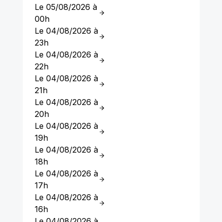
Le 05/08/2026 à
00h
Le 04/08/2026 à
23h
Le 04/08/2026 à
22h
Le 04/08/2026 à
21h
Le 04/08/2026 à
20h
Le 04/08/2026 à
19h
Le 04/08/2026 à
18h
Le 04/08/2026 à
17h
Le 04/08/2026 à
16h
Le 04/08/2026 à