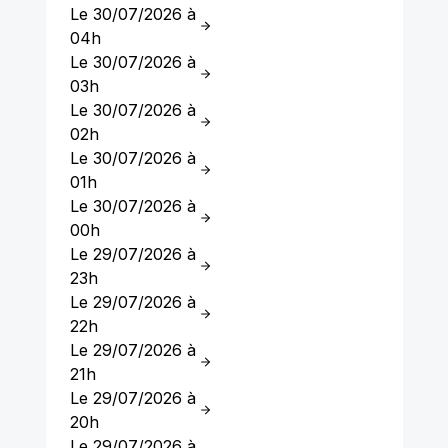
Le 30/07/2026 à
04h
Le 30/07/2026 à
03h
Le 30/07/2026 à
02h
Le 30/07/2026 à
01h
Le 30/07/2026 à
00h
Le 29/07/2026 à
23h
Le 29/07/2026 à
22h
Le 29/07/2026 à
21h
Le 29/07/2026 à
20h
Le 29/07/2026 à