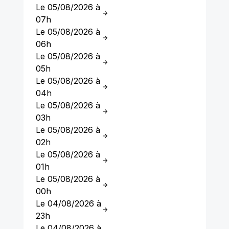
Le 05/08/2026 à
07h
Le 05/08/2026 à
06h
Le 05/08/2026 à
05h
Le 05/08/2026 à
04h
Le 05/08/2026 à
03h
Le 05/08/2026 à
02h
Le 05/08/2026 à
01h
Le 05/08/2026 à
00h
Le 04/08/2026 à
23h
Le 04/08/2026 à