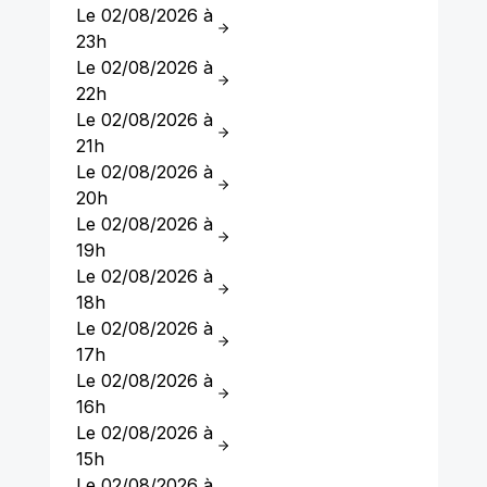
Le 02/08/2026 à
23h
Le 02/08/2026 à
22h
Le 02/08/2026 à
21h
Le 02/08/2026 à
20h
Le 02/08/2026 à
19h
Le 02/08/2026 à
18h
Le 02/08/2026 à
17h
Le 02/08/2026 à
16h
Le 02/08/2026 à
15h
Le 02/08/2026 à