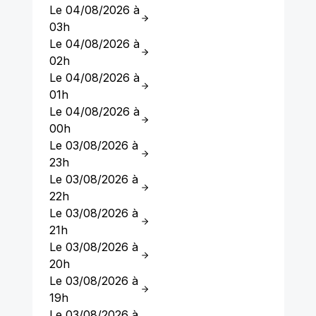
Le 04/08/2026 à
03h
Le 04/08/2026 à
02h
Le 04/08/2026 à
01h
Le 04/08/2026 à
00h
Le 03/08/2026 à
23h
Le 03/08/2026 à
22h
Le 03/08/2026 à
21h
Le 03/08/2026 à
20h
Le 03/08/2026 à
19h
Le 03/08/2026 à