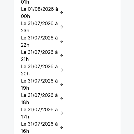
01h
Le 01/08/2026 à
00h
Le 31/07/2026 à
23h
Le 31/07/2026 à
22h
Le 31/07/2026 à
21h
Le 31/07/2026 à
20h
Le 31/07/2026 à
19h
Le 31/07/2026 à
18h
Le 31/07/2026 à
17h
Le 31/07/2026 à
16h