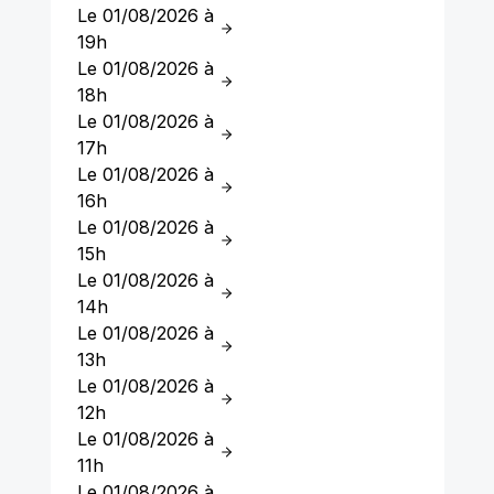
Le 01/08/2026 à
19h
Le 01/08/2026 à
18h
Le 01/08/2026 à
17h
Le 01/08/2026 à
16h
Le 01/08/2026 à
15h
Le 01/08/2026 à
14h
Le 01/08/2026 à
13h
Le 01/08/2026 à
12h
Le 01/08/2026 à
11h
Le 01/08/2026 à