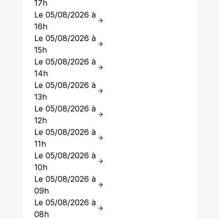
17h
Le 05/08/2026 à
16h
Le 05/08/2026 à
15h
Le 05/08/2026 à
14h
Le 05/08/2026 à
13h
Le 05/08/2026 à
12h
Le 05/08/2026 à
11h
Le 05/08/2026 à
10h
Le 05/08/2026 à
09h
Le 05/08/2026 à
08h