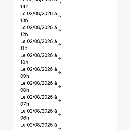
14h
Le 02/08/2026 à
13h
Le 02/08/2026 à
12h
Le 02/08/2026 à
11h
Le 02/08/2026 à
10h
Le 02/08/2026 à
09h
Le 02/08/2026 à
08h
Le 02/08/2026 à
07h
Le 02/08/2026 à
06h
Le 02/08/2026 à