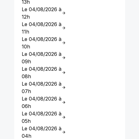
13h
Le 04/08/2026 à
12h
Le 04/08/2026 à
11h
Le 04/08/2026 à
10h
Le 04/08/2026 à
09h
Le 04/08/2026 à
08h
Le 04/08/2026 à
07h
Le 04/08/2026 à
06h
Le 04/08/2026 à
05h
Le 04/08/2026 à
04h