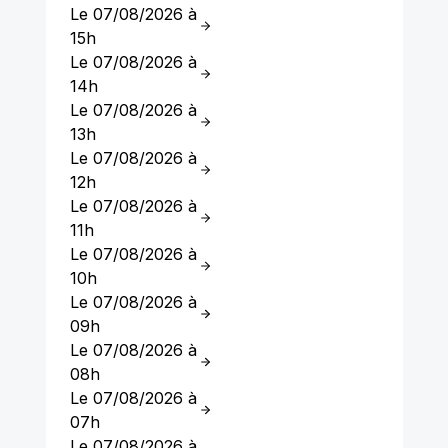
Le 07/08/2026 à
15h
Le 07/08/2026 à
14h
Le 07/08/2026 à
13h
Le 07/08/2026 à
12h
Le 07/08/2026 à
11h
Le 07/08/2026 à
10h
Le 07/08/2026 à
09h
Le 07/08/2026 à
08h
Le 07/08/2026 à
07h
Le 07/08/2026 à