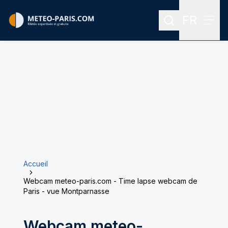
FR
Rechercher
Menu
Menu des
Accueil
Webcam meteo-paris.com - Time lapse webcam de
Paris - vue Montparnasse
Webcam meteo-