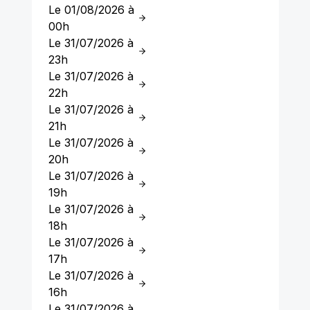
Le 01/08/2026 à
00h
Le 31/07/2026 à
23h
Le 31/07/2026 à
22h
Le 31/07/2026 à
21h
Le 31/07/2026 à
20h
Le 31/07/2026 à
19h
Le 31/07/2026 à
18h
Le 31/07/2026 à
17h
Le 31/07/2026 à
16h
Le 31/07/2026 à