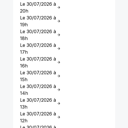
Le 30/07/2026 à
20h
Le 30/07/2026 à
19h
Le 30/07/2026 à
18h
Le 30/07/2026 à
17h
Le 30/07/2026 à
16h
Le 30/07/2026 à
15h
Le 30/07/2026 à
14h
Le 30/07/2026 à
13h
Le 30/07/2026 à
12h
Le 30/07/2026 à