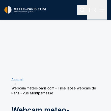
FR
Rechercher
Menu
Menu des
Accueil
Webcam meteo-paris.com - Time lapse webcam de
Paris - vue Montparnasse
Webcam meteo-