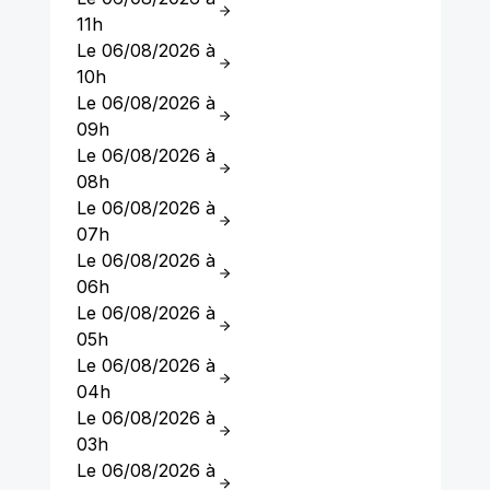
11h
Le 06/08/2026 à
10h
Le 06/08/2026 à
09h
Le 06/08/2026 à
08h
Le 06/08/2026 à
07h
Le 06/08/2026 à
06h
Le 06/08/2026 à
05h
Le 06/08/2026 à
04h
Le 06/08/2026 à
03h
Le 06/08/2026 à