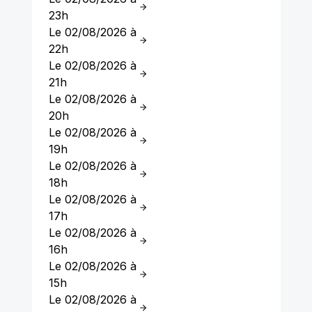
23h
Le 02/08/2026 à
22h
Le 02/08/2026 à
21h
Le 02/08/2026 à
20h
Le 02/08/2026 à
19h
Le 02/08/2026 à
18h
Le 02/08/2026 à
17h
Le 02/08/2026 à
16h
Le 02/08/2026 à
15h
Le 02/08/2026 à