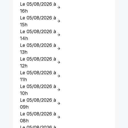
Le 05/08/2026 à
16h
Le 05/08/2026 à
15h
Le 05/08/2026 à
14h
Le 05/08/2026 à
13h
Le 05/08/2026 à
12h
Le 05/08/2026 à
11h
Le 05/08/2026 à
10h
Le 05/08/2026 à
09h
Le 05/08/2026 à
08h
Le 05/08/2026 à