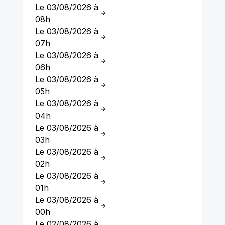
Le 03/08/2026 à
08h
Le 03/08/2026 à
07h
Le 03/08/2026 à
06h
Le 03/08/2026 à
05h
Le 03/08/2026 à
04h
Le 03/08/2026 à
03h
Le 03/08/2026 à
02h
Le 03/08/2026 à
01h
Le 03/08/2026 à
00h
Le 02/08/2026 à