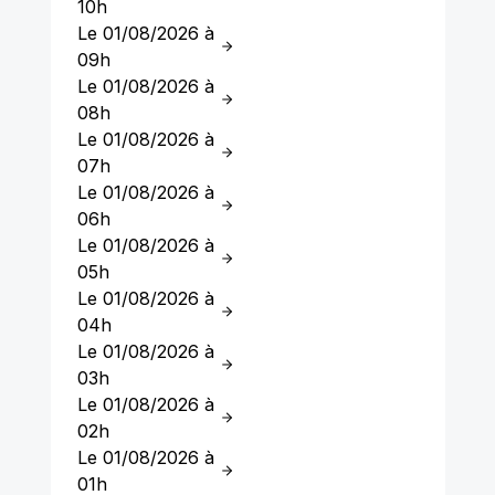
10h
Le 01/08/2026 à
09h
Le 01/08/2026 à
08h
Le 01/08/2026 à
07h
Le 01/08/2026 à
06h
Le 01/08/2026 à
05h
Le 01/08/2026 à
04h
Le 01/08/2026 à
03h
Le 01/08/2026 à
02h
Le 01/08/2026 à
01h