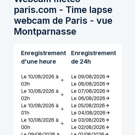
paris.com - Time lapse
webcam de Paris - vue
Montparnasse
Enregistrement
Enregistrement
d'une heure
de 24h
Le 10/08/2026 à
Le 09/08/2026
03h
Le 08/08/2026
Le 10/08/2026 à
Le 07/08/2026
02h
Le 06/08/2026
Le 10/08/2026 à
Le 05/08/2026
01h
Le 04/08/2026
Le 10/08/2026 à
Le 03/08/2026
00h
Le 02/08/2026
Le 09/08/2026 à
Le 01/08/2026