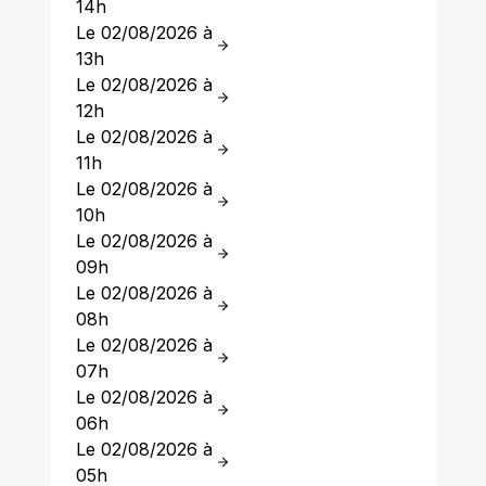
14h
Le 02/08/2026 à
13h
Le 02/08/2026 à
12h
Le 02/08/2026 à
11h
Le 02/08/2026 à
10h
Le 02/08/2026 à
09h
Le 02/08/2026 à
08h
Le 02/08/2026 à
07h
Le 02/08/2026 à
06h
Le 02/08/2026 à
05h