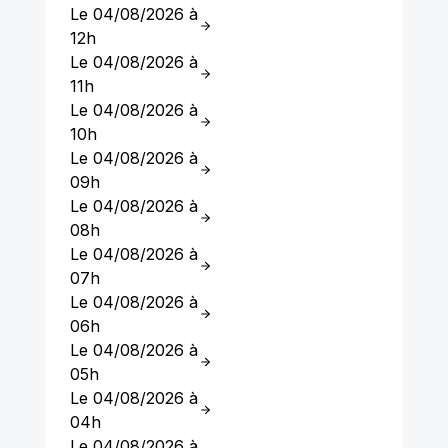
Le 04/08/2026 à
12h
Le 04/08/2026 à
11h
Le 04/08/2026 à
10h
Le 04/08/2026 à
09h
Le 04/08/2026 à
08h
Le 04/08/2026 à
07h
Le 04/08/2026 à
06h
Le 04/08/2026 à
05h
Le 04/08/2026 à
04h
Le 04/08/2026 à