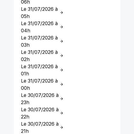
06h
Le 31/07/2026 à
05h
Le 31/07/2026 à
04h
Le 31/07/2026 à
03h
Le 31/07/2026 à
02h
Le 31/07/2026 à
01h
Le 31/07/2026 à
00h
Le 30/07/2026 à
23h
Le 30/07/2026 à
22h
Le 30/07/2026 à
21h