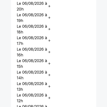
Le 06/08/2026 à
20h
Le 06/08/2026 à
19h
Le 06/08/2026 à
18h
Le 06/08/2026 à
17h
Le 06/08/2026 à
16h
Le 06/08/2026 à
15h
Le 06/08/2026 à
14h
Le 06/08/2026 à
13h
Le 06/08/2026 à
12h
Le 06/08/2026 à