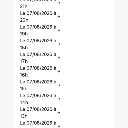
21h
Le 07/08/2026 à
20h
Le 07/08/2026 à
19h
Le 07/08/2026 à
18h
Le 07/08/2026 à
17h
Le 07/08/2026 à
16h
Le 07/08/2026 à
15h
Le 07/08/2026 à
14h
Le 07/08/2026 à
13h
Le 07/08/2026 à