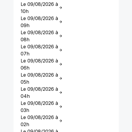
Le 09/08/2026 à
10h
Le 09/08/2026 à
09h
Le 09/08/2026 à
08h
Le 09/08/2026 à
07h
Le 09/08/2026 à
06h
Le 09/08/2026 à
05h
Le 09/08/2026 à
04h
Le 09/08/2026 à
03h
Le 09/08/2026 à
02h
Le 09/08/2026 à