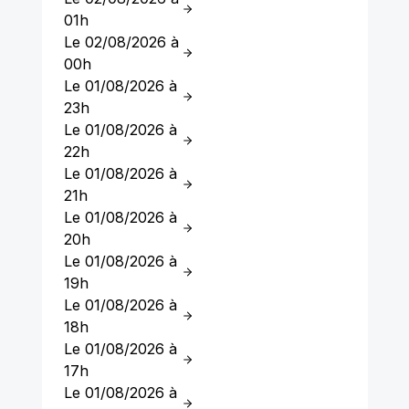
01h
Le 02/08/2026 à
00h
Le 01/08/2026 à
23h
Le 01/08/2026 à
22h
Le 01/08/2026 à
21h
Le 01/08/2026 à
20h
Le 01/08/2026 à
19h
Le 01/08/2026 à
18h
Le 01/08/2026 à
17h
Le 01/08/2026 à