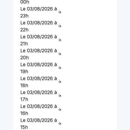
00h
Le 03/08/2026 à
23h
Le 03/08/2026 à
22h
Le 03/08/2026 à
21h
Le 03/08/2026 à
20h
Le 03/08/2026 à
19h
Le 03/08/2026 à
18h
Le 03/08/2026 à
17h
Le 03/08/2026 à
16h
Le 03/08/2026 à
15h