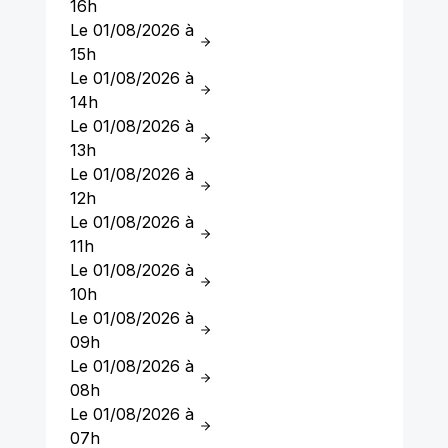
16h
Le 01/08/2026 à
15h
Le 01/08/2026 à
14h
Le 01/08/2026 à
13h
Le 01/08/2026 à
12h
Le 01/08/2026 à
11h
Le 01/08/2026 à
10h
Le 01/08/2026 à
09h
Le 01/08/2026 à
08h
Le 01/08/2026 à
07h