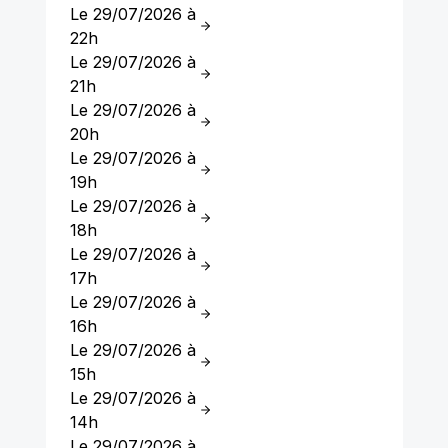
Le 29/07/2026 à
22h
Le 29/07/2026 à
21h
Le 29/07/2026 à
20h
Le 29/07/2026 à
19h
Le 29/07/2026 à
18h
Le 29/07/2026 à
17h
Le 29/07/2026 à
16h
Le 29/07/2026 à
15h
Le 29/07/2026 à
14h
Le 29/07/2026 à