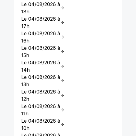
Le 04/08/2026 à
18h
Le 04/08/2026 à
17h
Le 04/08/2026 à
16h
Le 04/08/2026 à
15h
Le 04/08/2026 à
14h
Le 04/08/2026 à
13h
Le 04/08/2026 à
12h
Le 04/08/2026 à
11h
Le 04/08/2026 à
10h
Le 04/08/2026 à