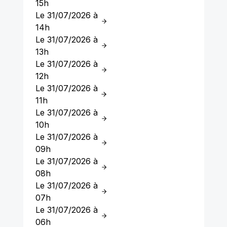
15h
Le 31/07/2026 à
14h
Le 31/07/2026 à
13h
Le 31/07/2026 à
12h
Le 31/07/2026 à
11h
Le 31/07/2026 à
10h
Le 31/07/2026 à
09h
Le 31/07/2026 à
08h
Le 31/07/2026 à
07h
Le 31/07/2026 à
06h