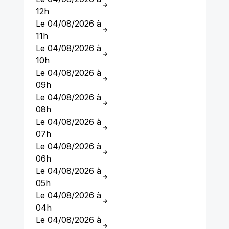
12h
Le 04/08/2026 à
11h
Le 04/08/2026 à
10h
Le 04/08/2026 à
09h
Le 04/08/2026 à
08h
Le 04/08/2026 à
07h
Le 04/08/2026 à
06h
Le 04/08/2026 à
05h
Le 04/08/2026 à
04h
Le 04/08/2026 à