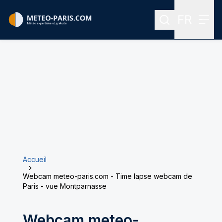
FR
Rechercher
Menu
Menu des
Accueil
Webcam meteo-paris.com - Time lapse webcam de
Paris - vue Montparnasse
Webcam meteo-