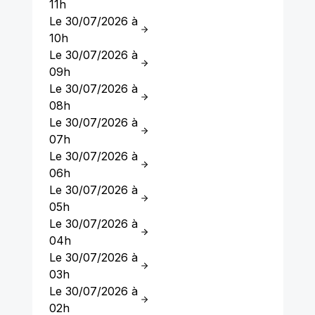
11h
Le 30/07/2026 à
10h
Le 30/07/2026 à
09h
Le 30/07/2026 à
08h
Le 30/07/2026 à
07h
Le 30/07/2026 à
06h
Le 30/07/2026 à
05h
Le 30/07/2026 à
04h
Le 30/07/2026 à
03h
Le 30/07/2026 à
02h