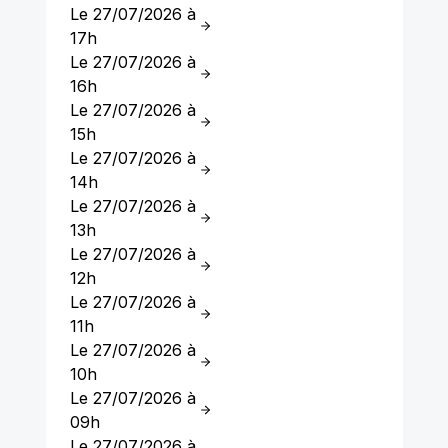
Le 27/07/2026 à
17h
Le 27/07/2026 à
16h
Le 27/07/2026 à
15h
Le 27/07/2026 à
14h
Le 27/07/2026 à
13h
Le 27/07/2026 à
12h
Le 27/07/2026 à
11h
Le 27/07/2026 à
10h
Le 27/07/2026 à
09h
Le 27/07/2026 à