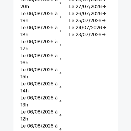
20h
Le 27/07/2026
Le 06/08/2026 à
Le 26/07/2026
19h
Le 25/07/2026
Le 06/08/2026 à
Le 24/07/2026
18h
Le 23/07/2026
Le 06/08/2026 à
17h
Le 06/08/2026 à
16h
Le 06/08/2026 à
15h
Le 06/08/2026 à
14h
Le 06/08/2026 à
13h
Le 06/08/2026 à
12h
Le 06/08/2026 à