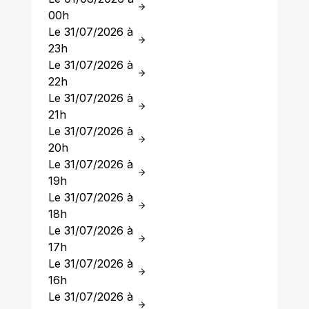
00h
Le 31/07/2026 à
23h
Le 31/07/2026 à
22h
Le 31/07/2026 à
21h
Le 31/07/2026 à
20h
Le 31/07/2026 à
19h
Le 31/07/2026 à
18h
Le 31/07/2026 à
17h
Le 31/07/2026 à
16h
Le 31/07/2026 à