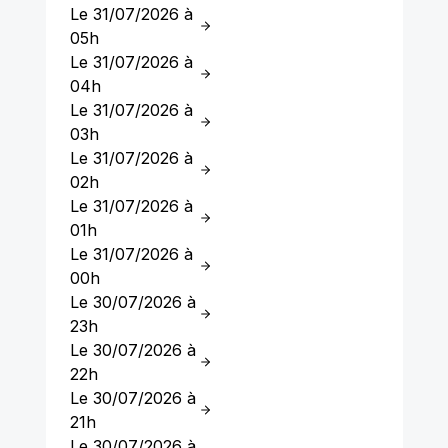
Le 31/07/2026 à
05h
Le 31/07/2026 à
04h
Le 31/07/2026 à
03h
Le 31/07/2026 à
02h
Le 31/07/2026 à
01h
Le 31/07/2026 à
00h
Le 30/07/2026 à
23h
Le 30/07/2026 à
22h
Le 30/07/2026 à
21h
Le 30/07/2026 à