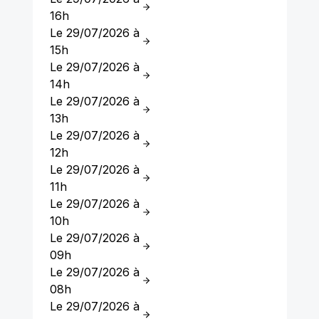
16h
Le 29/07/2026 à
15h
Le 29/07/2026 à
14h
Le 29/07/2026 à
13h
Le 29/07/2026 à
12h
Le 29/07/2026 à
11h
Le 29/07/2026 à
10h
Le 29/07/2026 à
09h
Le 29/07/2026 à
08h
Le 29/07/2026 à