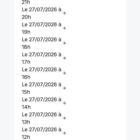
21h
Le 27/07/2026 à
20h
Le 27/07/2026 à
19h
Le 27/07/2026 à
18h
Le 27/07/2026 à
17h
Le 27/07/2026 à
16h
Le 27/07/2026 à
15h
Le 27/07/2026 à
14h
Le 27/07/2026 à
13h
Le 27/07/2026 à
12h