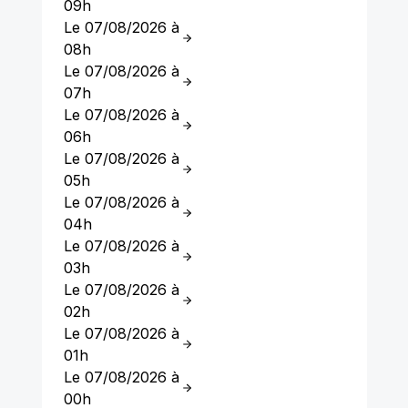
09h
Le 07/08/2026 à
08h
Le 07/08/2026 à
07h
Le 07/08/2026 à
06h
Le 07/08/2026 à
05h
Le 07/08/2026 à
04h
Le 07/08/2026 à
03h
Le 07/08/2026 à
02h
Le 07/08/2026 à
01h
Le 07/08/2026 à
00h