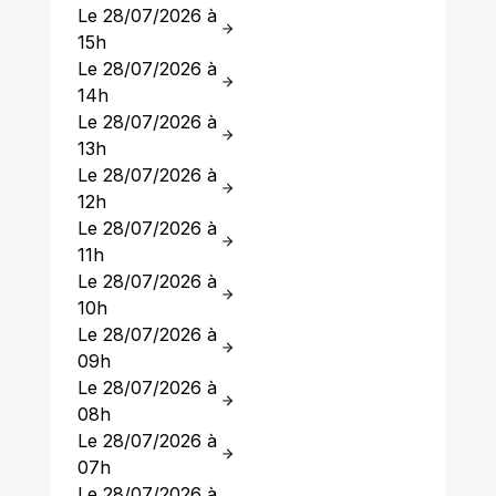
Le 28/07/2026 à
15h
Le 28/07/2026 à
14h
Le 28/07/2026 à
13h
Le 28/07/2026 à
12h
Le 28/07/2026 à
11h
Le 28/07/2026 à
10h
Le 28/07/2026 à
09h
Le 28/07/2026 à
08h
Le 28/07/2026 à
07h
Le 28/07/2026 à