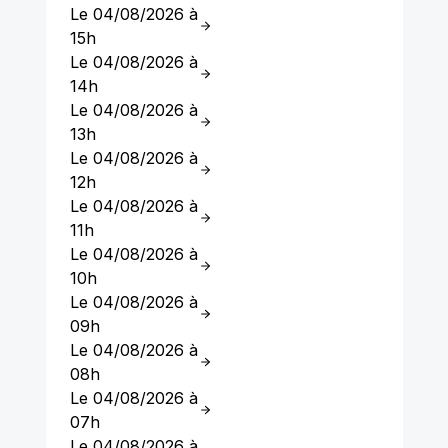
Le 04/08/2026 à
15h
Le 04/08/2026 à
14h
Le 04/08/2026 à
13h
Le 04/08/2026 à
12h
Le 04/08/2026 à
11h
Le 04/08/2026 à
10h
Le 04/08/2026 à
09h
Le 04/08/2026 à
08h
Le 04/08/2026 à
07h
Le 04/08/2026 à