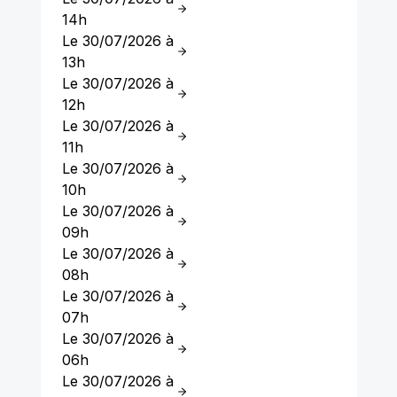
14h
Le 30/07/2026 à
13h
Le 30/07/2026 à
12h
Le 30/07/2026 à
11h
Le 30/07/2026 à
10h
Le 30/07/2026 à
09h
Le 30/07/2026 à
08h
Le 30/07/2026 à
07h
Le 30/07/2026 à
06h
Le 30/07/2026 à