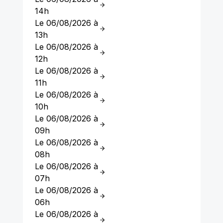
14h
Le 06/08/2026 à
13h
Le 06/08/2026 à
12h
Le 06/08/2026 à
11h
Le 06/08/2026 à
10h
Le 06/08/2026 à
09h
Le 06/08/2026 à
08h
Le 06/08/2026 à
07h
Le 06/08/2026 à
06h
Le 06/08/2026 à