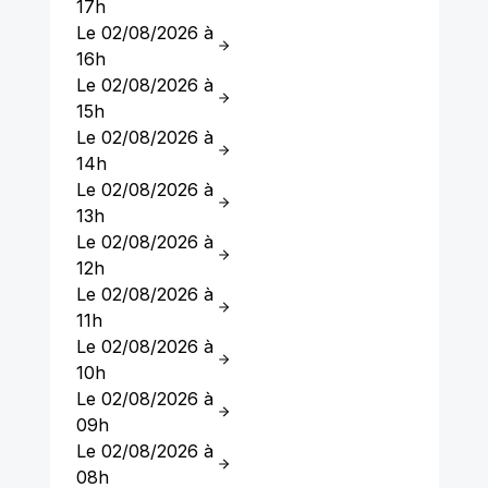
17h
Le 02/08/2026 à
16h
Le 02/08/2026 à
15h
Le 02/08/2026 à
14h
Le 02/08/2026 à
13h
Le 02/08/2026 à
12h
Le 02/08/2026 à
11h
Le 02/08/2026 à
10h
Le 02/08/2026 à
09h
Le 02/08/2026 à
08h