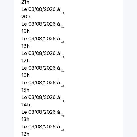
21h
Le 03/08/2026 à
20h
Le 03/08/2026 à
19h
Le 03/08/2026 à
18h
Le 03/08/2026 à
17h
Le 03/08/2026 à
16h
Le 03/08/2026 à
15h
Le 03/08/2026 à
14h
Le 03/08/2026 à
13h
Le 03/08/2026 à
12h