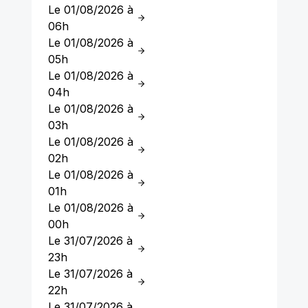
Le 01/08/2026 à
06h
Le 01/08/2026 à
05h
Le 01/08/2026 à
04h
Le 01/08/2026 à
03h
Le 01/08/2026 à
02h
Le 01/08/2026 à
01h
Le 01/08/2026 à
00h
Le 31/07/2026 à
23h
Le 31/07/2026 à
22h
Le 31/07/2026 à