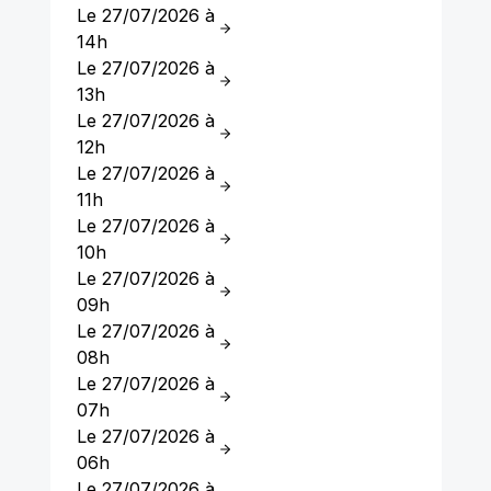
Le 27/07/2026 à
14h
Le 27/07/2026 à
13h
Le 27/07/2026 à
12h
Le 27/07/2026 à
11h
Le 27/07/2026 à
10h
Le 27/07/2026 à
09h
Le 27/07/2026 à
08h
Le 27/07/2026 à
07h
Le 27/07/2026 à
06h
Le 27/07/2026 à