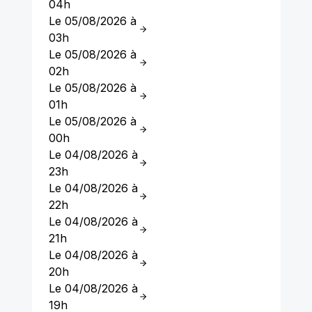
04h
Le 05/08/2026 à
03h
Le 05/08/2026 à
02h
Le 05/08/2026 à
01h
Le 05/08/2026 à
00h
Le 04/08/2026 à
23h
Le 04/08/2026 à
22h
Le 04/08/2026 à
21h
Le 04/08/2026 à
20h
Le 04/08/2026 à
19h