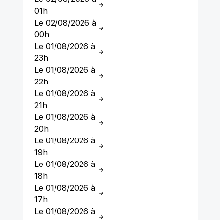
01h
Le 02/08/2026 à
00h
Le 01/08/2026 à
23h
Le 01/08/2026 à
22h
Le 01/08/2026 à
21h
Le 01/08/2026 à
20h
Le 01/08/2026 à
19h
Le 01/08/2026 à
18h
Le 01/08/2026 à
17h
Le 01/08/2026 à