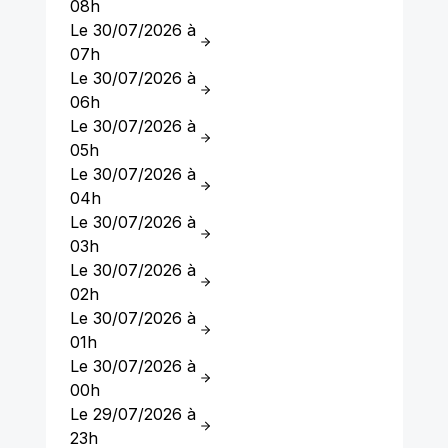
08h
Le 30/07/2026 à
07h
Le 30/07/2026 à
06h
Le 30/07/2026 à
05h
Le 30/07/2026 à
04h
Le 30/07/2026 à
03h
Le 30/07/2026 à
02h
Le 30/07/2026 à
01h
Le 30/07/2026 à
00h
Le 29/07/2026 à
23h