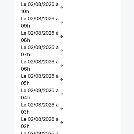
Le 02/08/2026 à
10h
Le 02/08/2026 à
09h
Le 02/08/2026 à
08h
Le 02/08/2026 à
07h
Le 02/08/2026 à
06h
Le 02/08/2026 à
05h
Le 02/08/2026 à
04h
Le 02/08/2026 à
03h
Le 02/08/2026 à
02h
Le 02/08/2026 à