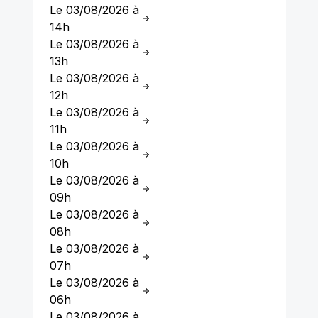
Le 03/08/2026 à
14h
Le 03/08/2026 à
13h
Le 03/08/2026 à
12h
Le 03/08/2026 à
11h
Le 03/08/2026 à
10h
Le 03/08/2026 à
09h
Le 03/08/2026 à
08h
Le 03/08/2026 à
07h
Le 03/08/2026 à
06h
Le 03/08/2026 à