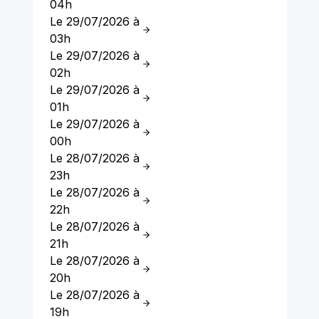
04h
Le 29/07/2026 à
03h
Le 29/07/2026 à
02h
Le 29/07/2026 à
01h
Le 29/07/2026 à
00h
Le 28/07/2026 à
23h
Le 28/07/2026 à
22h
Le 28/07/2026 à
21h
Le 28/07/2026 à
20h
Le 28/07/2026 à
19h