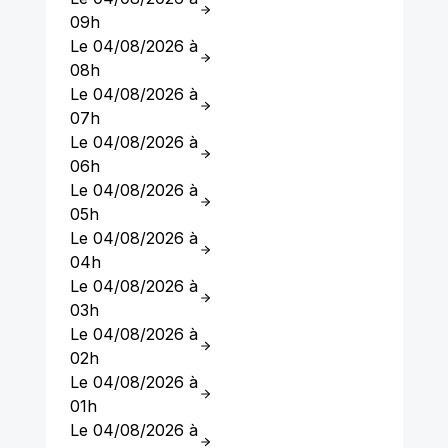
09h
Le 04/08/2026 à
08h
Le 04/08/2026 à
07h
Le 04/08/2026 à
06h
Le 04/08/2026 à
05h
Le 04/08/2026 à
04h
Le 04/08/2026 à
03h
Le 04/08/2026 à
02h
Le 04/08/2026 à
01h
Le 04/08/2026 à