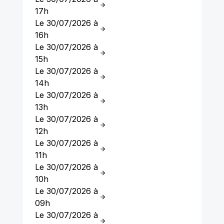
17h
Le 30/07/2026 à
16h
Le 30/07/2026 à
15h
Le 30/07/2026 à
14h
Le 30/07/2026 à
13h
Le 30/07/2026 à
12h
Le 30/07/2026 à
11h
Le 30/07/2026 à
10h
Le 30/07/2026 à
09h
Le 30/07/2026 à