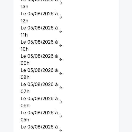
13h
Le 05/08/2026 à
12h
Le 05/08/2026 à
11h
Le 05/08/2026 à
10h
Le 05/08/2026 à
09h
Le 05/08/2026 à
08h
Le 05/08/2026 à
07h
Le 05/08/2026 à
06h
Le 05/08/2026 à
05h
Le 05/08/2026 à