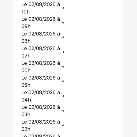
Le 02/08/2026 à
10h
Le 02/08/2026 à
09h
Le 02/08/2026 à
08h
Le 02/08/2026 à
07h
Le 02/08/2026 à
06h
Le 02/08/2026 à
05h
Le 02/08/2026 à
04h
Le 02/08/2026 à
03h
Le 02/08/2026 à
02h
Le 02/08/2026 à