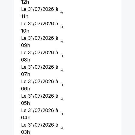
12h
Le 31/07/2026 à
11h
Le 31/07/2026 à
10h
Le 31/07/2026 à
09h
Le 31/07/2026 à
08h
Le 31/07/2026 à
07h
Le 31/07/2026 à
06h
Le 31/07/2026 à
05h
Le 31/07/2026 à
04h
Le 31/07/2026 à
03h