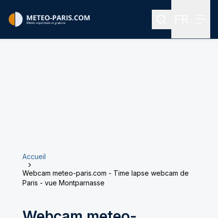
FR
Rechercher
Menu
Menu des
Accueil
Webcam meteo-paris.com - Time lapse webcam de
Paris - vue Montparnasse
Webcam meteo-