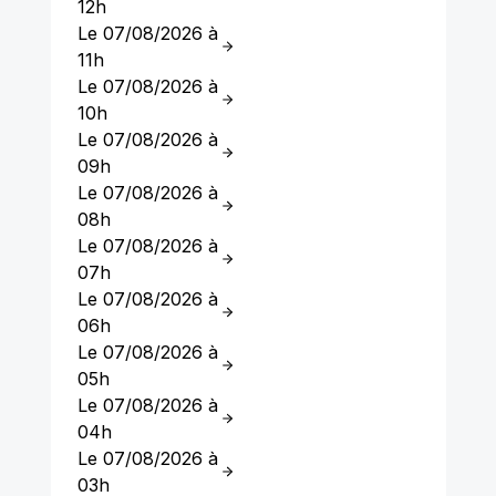
12h
Le 07/08/2026 à
11h
Le 07/08/2026 à
10h
Le 07/08/2026 à
09h
Le 07/08/2026 à
08h
Le 07/08/2026 à
07h
Le 07/08/2026 à
06h
Le 07/08/2026 à
05h
Le 07/08/2026 à
04h
Le 07/08/2026 à
03h