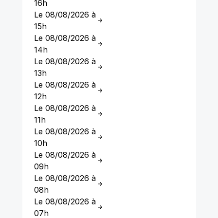
16h
Le 08/08/2026 à
15h
Le 08/08/2026 à
14h
Le 08/08/2026 à
13h
Le 08/08/2026 à
12h
Le 08/08/2026 à
11h
Le 08/08/2026 à
10h
Le 08/08/2026 à
09h
Le 08/08/2026 à
08h
Le 08/08/2026 à
07h