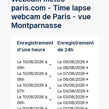
paris.com - Time lapse
webcam de Paris - vue
Montparnasse
Enregistrement
Enregistrement
d'une heure
de 24h
Le 10/08/2026 à
Le 09/08/2026
09h
Le 08/08/2026
Le 10/08/2026 à
Le 07/08/2026
08h
Le 06/08/2026
Le 10/08/2026 à
Le 05/08/2026
07h
Le 04/08/2026
Le 10/08/2026 à
Le 03/08/2026
06h
Le 02/08/2026
Le 10/08/2026 à
Le 01/08/2026