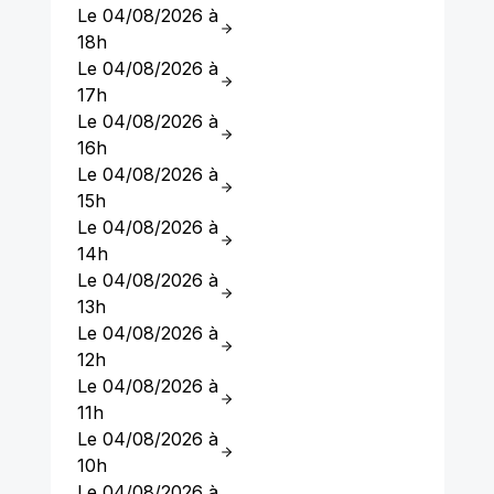
Le 04/08/2026 à
18h
Le 04/08/2026 à
17h
Le 04/08/2026 à
16h
Le 04/08/2026 à
15h
Le 04/08/2026 à
14h
Le 04/08/2026 à
13h
Le 04/08/2026 à
12h
Le 04/08/2026 à
11h
Le 04/08/2026 à
10h
Le 04/08/2026 à