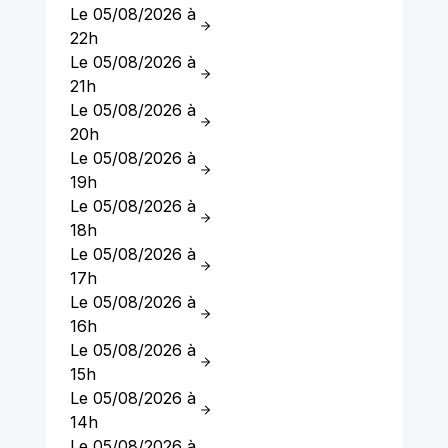
Le 05/08/2026 à
22h
Le 05/08/2026 à
21h
Le 05/08/2026 à
20h
Le 05/08/2026 à
19h
Le 05/08/2026 à
18h
Le 05/08/2026 à
17h
Le 05/08/2026 à
16h
Le 05/08/2026 à
15h
Le 05/08/2026 à
14h
Le 05/08/2026 à