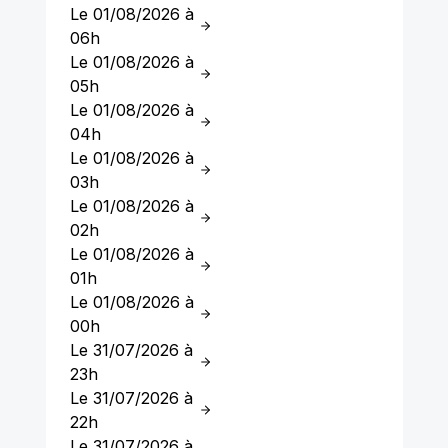
Le 01/08/2026 à
06h
Le 01/08/2026 à
05h
Le 01/08/2026 à
04h
Le 01/08/2026 à
03h
Le 01/08/2026 à
02h
Le 01/08/2026 à
01h
Le 01/08/2026 à
00h
Le 31/07/2026 à
23h
Le 31/07/2026 à
22h
Le 31/07/2026 à