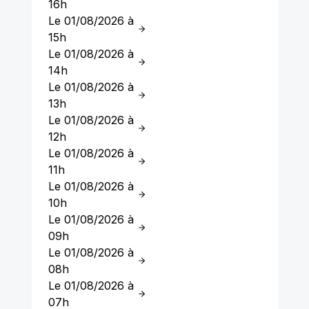
16h
Le 01/08/2026 à
15h
Le 01/08/2026 à
14h
Le 01/08/2026 à
13h
Le 01/08/2026 à
12h
Le 01/08/2026 à
11h
Le 01/08/2026 à
10h
Le 01/08/2026 à
09h
Le 01/08/2026 à
08h
Le 01/08/2026 à
07h