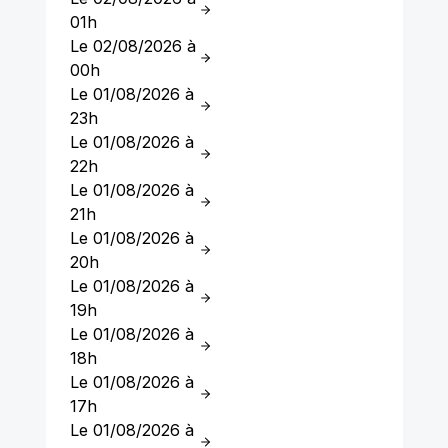
01h
Le 02/08/2026 à
00h
Le 01/08/2026 à
23h
Le 01/08/2026 à
22h
Le 01/08/2026 à
21h
Le 01/08/2026 à
20h
Le 01/08/2026 à
19h
Le 01/08/2026 à
18h
Le 01/08/2026 à
17h
Le 01/08/2026 à