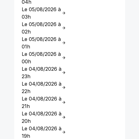
04h
Le 05/08/2026 à
03h
Le 05/08/2026 à
02h
Le 05/08/2026 à
01h
Le 05/08/2026 à
00h
Le 04/08/2026 à
23h
Le 04/08/2026 à
22h
Le 04/08/2026 à
21h
Le 04/08/2026 à
20h
Le 04/08/2026 à
19h