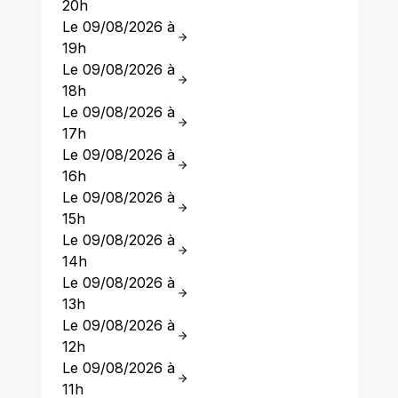
20h
Le 09/08/2026 à
19h
Le 09/08/2026 à
18h
Le 09/08/2026 à
17h
Le 09/08/2026 à
16h
Le 09/08/2026 à
15h
Le 09/08/2026 à
14h
Le 09/08/2026 à
13h
Le 09/08/2026 à
12h
Le 09/08/2026 à
11h