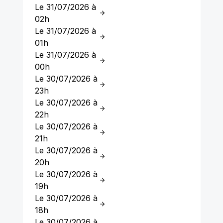
Le 31/07/2026 à
02h
Le 31/07/2026 à
01h
Le 31/07/2026 à
00h
Le 30/07/2026 à
23h
Le 30/07/2026 à
22h
Le 30/07/2026 à
21h
Le 30/07/2026 à
20h
Le 30/07/2026 à
19h
Le 30/07/2026 à
18h
Le 30/07/2026 à