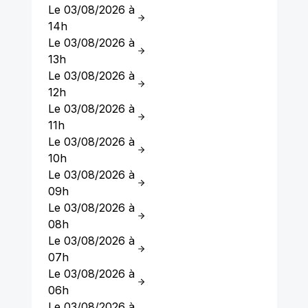
Le 03/08/2026 à
14h
Le 03/08/2026 à
13h
Le 03/08/2026 à
12h
Le 03/08/2026 à
11h
Le 03/08/2026 à
10h
Le 03/08/2026 à
09h
Le 03/08/2026 à
08h
Le 03/08/2026 à
07h
Le 03/08/2026 à
06h
Le 03/08/2026 à