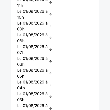
11h
Le 01/08/2026 à
10h
Le 01/08/2026 à
09h
Le 01/08/2026 à
08h
Le 01/08/2026 à
07h
Le 01/08/2026 à
06h
Le 01/08/2026 à
05h
Le 01/08/2026 à
04h
Le 01/08/2026 à
03h
Le 01/08/2026 à