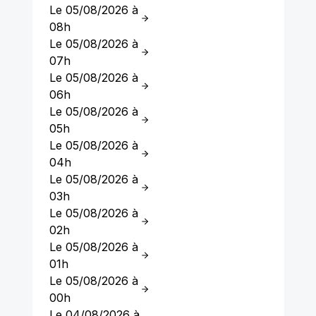
Le 05/08/2026 à
08h
Le 05/08/2026 à
07h
Le 05/08/2026 à
06h
Le 05/08/2026 à
05h
Le 05/08/2026 à
04h
Le 05/08/2026 à
03h
Le 05/08/2026 à
02h
Le 05/08/2026 à
01h
Le 05/08/2026 à
00h
Le 04/08/2026 à