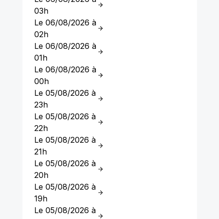
03h
Le 06/08/2026 à
02h
Le 06/08/2026 à
01h
Le 06/08/2026 à
00h
Le 05/08/2026 à
23h
Le 05/08/2026 à
22h
Le 05/08/2026 à
21h
Le 05/08/2026 à
20h
Le 05/08/2026 à
19h
Le 05/08/2026 à