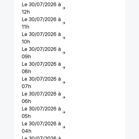
Le 30/07/2026 à
12h
Le 30/07/2026 à
11h
Le 30/07/2026 à
10h
Le 30/07/2026 à
09h
Le 30/07/2026 à
08h
Le 30/07/2026 à
07h
Le 30/07/2026 à
06h
Le 30/07/2026 à
05h
Le 30/07/2026 à
04h
Le 30/07/2026 à