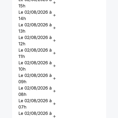
15h
Le 02/08/2026 à
14h
Le 02/08/2026 à
13h
Le 02/08/2026 à
12h
Le 02/08/2026 à
11h
Le 02/08/2026 à
10h
Le 02/08/2026 à
09h
Le 02/08/2026 à
08h
Le 02/08/2026 à
07h
Le 02/08/2026 à