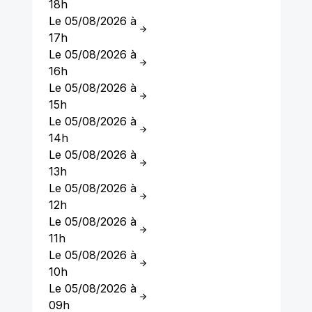
18h
Le 05/08/2026 à
17h
Le 05/08/2026 à
16h
Le 05/08/2026 à
15h
Le 05/08/2026 à
14h
Le 05/08/2026 à
13h
Le 05/08/2026 à
12h
Le 05/08/2026 à
11h
Le 05/08/2026 à
10h
Le 05/08/2026 à
09h