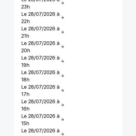
23h
Le 28/07/2026 à
22h
Le 28/07/2026 à
21h
Le 28/07/2026 à
20h
Le 28/07/2026 à
19h
Le 28/07/2026 à
18h
Le 28/07/2026 à
17h
Le 28/07/2026 à
16h
Le 28/07/2026 à
15h
Le 28/07/2026 à