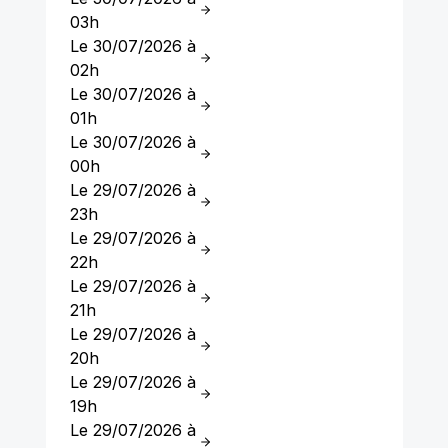
03h
Le 30/07/2026 à
02h
Le 30/07/2026 à
01h
Le 30/07/2026 à
00h
Le 29/07/2026 à
23h
Le 29/07/2026 à
22h
Le 29/07/2026 à
21h
Le 29/07/2026 à
20h
Le 29/07/2026 à
19h
Le 29/07/2026 à