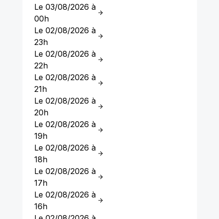
Le 03/08/2026 à
00h
Le 02/08/2026 à
23h
Le 02/08/2026 à
22h
Le 02/08/2026 à
21h
Le 02/08/2026 à
20h
Le 02/08/2026 à
19h
Le 02/08/2026 à
18h
Le 02/08/2026 à
17h
Le 02/08/2026 à
16h
Le 02/08/2026 à