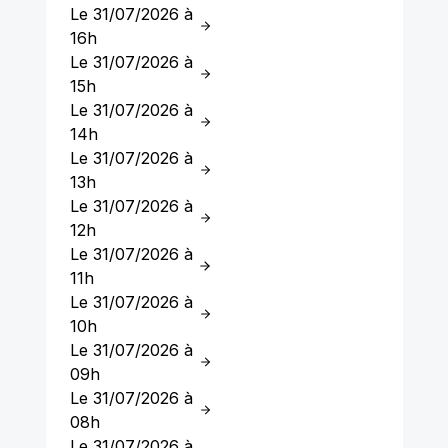
Le 31/07/2026 à
16h
Le 31/07/2026 à
15h
Le 31/07/2026 à
14h
Le 31/07/2026 à
13h
Le 31/07/2026 à
12h
Le 31/07/2026 à
11h
Le 31/07/2026 à
10h
Le 31/07/2026 à
09h
Le 31/07/2026 à
08h
Le 31/07/2026 à