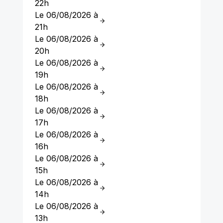
22h
Le 06/08/2026 à
21h
Le 06/08/2026 à
20h
Le 06/08/2026 à
19h
Le 06/08/2026 à
18h
Le 06/08/2026 à
17h
Le 06/08/2026 à
16h
Le 06/08/2026 à
15h
Le 06/08/2026 à
14h
Le 06/08/2026 à
13h