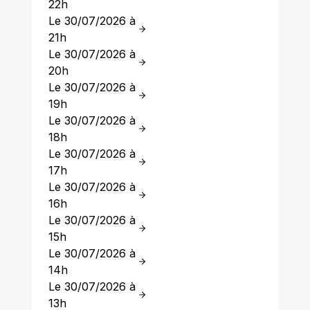
22h
Le 30/07/2026 à
21h
Le 30/07/2026 à
20h
Le 30/07/2026 à
19h
Le 30/07/2026 à
18h
Le 30/07/2026 à
17h
Le 30/07/2026 à
16h
Le 30/07/2026 à
15h
Le 30/07/2026 à
14h
Le 30/07/2026 à
13h