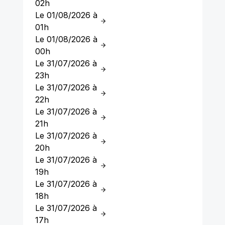
02h
Le 01/08/2026 à
01h
Le 01/08/2026 à
00h
Le 31/07/2026 à
23h
Le 31/07/2026 à
22h
Le 31/07/2026 à
21h
Le 31/07/2026 à
20h
Le 31/07/2026 à
19h
Le 31/07/2026 à
18h
Le 31/07/2026 à
17h