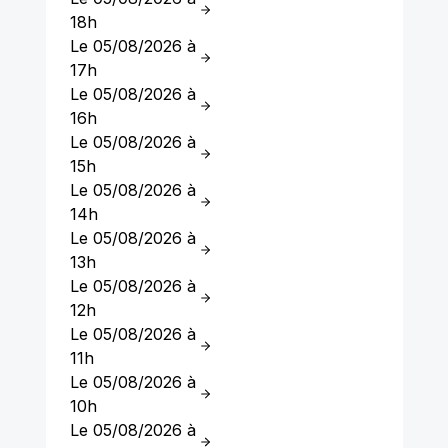
18h
Le 05/08/2026 à
17h
Le 05/08/2026 à
16h
Le 05/08/2026 à
15h
Le 05/08/2026 à
14h
Le 05/08/2026 à
13h
Le 05/08/2026 à
12h
Le 05/08/2026 à
11h
Le 05/08/2026 à
10h
Le 05/08/2026 à