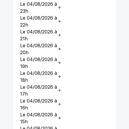
Le 04/08/2026 à
23h
Le 04/08/2026 à
22h
Le 04/08/2026 à
21h
Le 04/08/2026 à
20h
Le 04/08/2026 à
19h
Le 04/08/2026 à
18h
Le 04/08/2026 à
17h
Le 04/08/2026 à
16h
Le 04/08/2026 à
15h
Le 04/08/2026 à