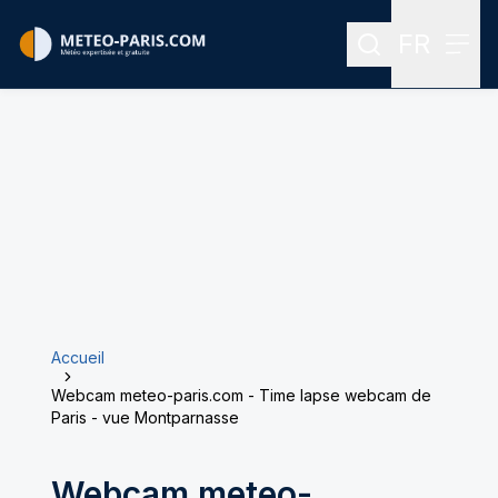
FR
Rechercher
Menu
Menu des
Accueil
Webcam meteo-paris.com - Time lapse webcam de
Paris - vue Montparnasse
Webcam meteo-