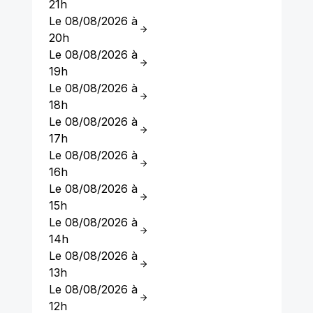
21h
Le 08/08/2026 à
20h
Le 08/08/2026 à
19h
Le 08/08/2026 à
18h
Le 08/08/2026 à
17h
Le 08/08/2026 à
16h
Le 08/08/2026 à
15h
Le 08/08/2026 à
14h
Le 08/08/2026 à
13h
Le 08/08/2026 à
12h