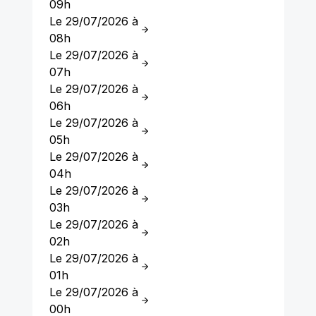
09h
Le 29/07/2026 à
08h
Le 29/07/2026 à
07h
Le 29/07/2026 à
06h
Le 29/07/2026 à
05h
Le 29/07/2026 à
04h
Le 29/07/2026 à
03h
Le 29/07/2026 à
02h
Le 29/07/2026 à
01h
Le 29/07/2026 à
00h