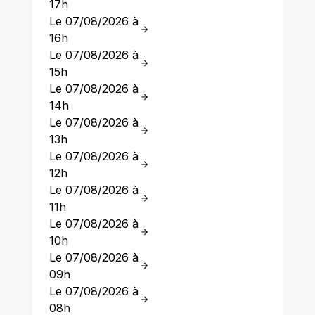
17h
Le 07/08/2026 à
16h
Le 07/08/2026 à
15h
Le 07/08/2026 à
14h
Le 07/08/2026 à
13h
Le 07/08/2026 à
12h
Le 07/08/2026 à
11h
Le 07/08/2026 à
10h
Le 07/08/2026 à
09h
Le 07/08/2026 à
08h