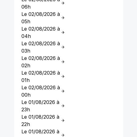
06h
Le 02/08/2026 à
05h
Le 02/08/2026 à
04h
Le 02/08/2026 à
03h
Le 02/08/2026 à
02h
Le 02/08/2026 à
01h
Le 02/08/2026 à
00h
Le 01/08/2026 à
23h
Le 01/08/2026 à
22h
Le 01/08/2026 à