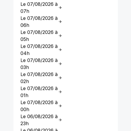
Le 07/08/2026 à
07h
Le 07/08/2026 à
06h
Le 07/08/2026 à
05h
Le 07/08/2026 à
04h
Le 07/08/2026 à
03h
Le 07/08/2026 à
02h
Le 07/08/2026 à
01h
Le 07/08/2026 à
00h
Le 06/08/2026 à
23h
Le 06/08/2026 à