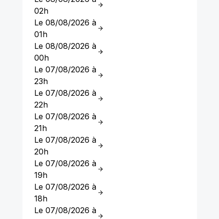
02h
Le 08/08/2026 à
01h
Le 08/08/2026 à
00h
Le 07/08/2026 à
23h
Le 07/08/2026 à
22h
Le 07/08/2026 à
21h
Le 07/08/2026 à
20h
Le 07/08/2026 à
19h
Le 07/08/2026 à
18h
Le 07/08/2026 à