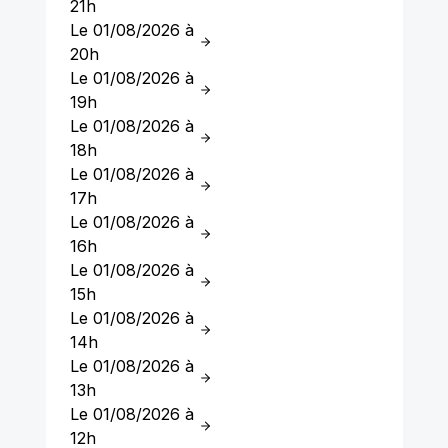
21h
Le 01/08/2026 à
20h
Le 01/08/2026 à
19h
Le 01/08/2026 à
18h
Le 01/08/2026 à
17h
Le 01/08/2026 à
16h
Le 01/08/2026 à
15h
Le 01/08/2026 à
14h
Le 01/08/2026 à
13h
Le 01/08/2026 à
12h