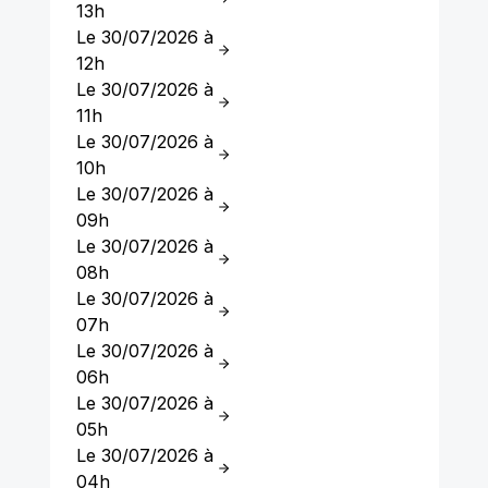
13h
Le 30/07/2026 à
12h
Le 30/07/2026 à
11h
Le 30/07/2026 à
10h
Le 30/07/2026 à
09h
Le 30/07/2026 à
08h
Le 30/07/2026 à
07h
Le 30/07/2026 à
06h
Le 30/07/2026 à
05h
Le 30/07/2026 à
04h