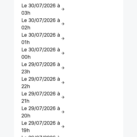
Le 30/07/2026 à
03h
Le 30/07/2026 à
02h
Le 30/07/2026 à
01h
Le 30/07/2026 à
00h
Le 29/07/2026 à
23h
Le 29/07/2026 à
22h
Le 29/07/2026 à
21h
Le 29/07/2026 à
20h
Le 29/07/2026 à
19h