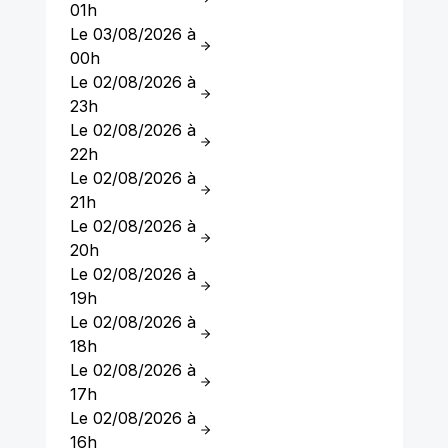
01h
Le 03/08/2026 à
00h
Le 02/08/2026 à
23h
Le 02/08/2026 à
22h
Le 02/08/2026 à
21h
Le 02/08/2026 à
20h
Le 02/08/2026 à
19h
Le 02/08/2026 à
18h
Le 02/08/2026 à
17h
Le 02/08/2026 à
16h