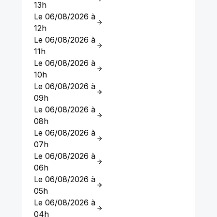
13h
Le 06/08/2026 à
12h
Le 06/08/2026 à
11h
Le 06/08/2026 à
10h
Le 06/08/2026 à
09h
Le 06/08/2026 à
08h
Le 06/08/2026 à
07h
Le 06/08/2026 à
06h
Le 06/08/2026 à
05h
Le 06/08/2026 à
04h