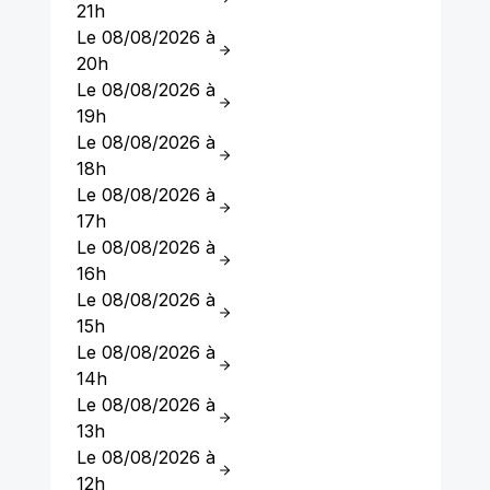
21h
Le 08/08/2026 à
20h
Le 08/08/2026 à
19h
Le 08/08/2026 à
18h
Le 08/08/2026 à
17h
Le 08/08/2026 à
16h
Le 08/08/2026 à
15h
Le 08/08/2026 à
14h
Le 08/08/2026 à
13h
Le 08/08/2026 à
12h