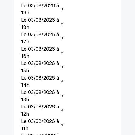
Le 03/08/2026 à
19h
Le 03/08/2026 à
18h
Le 03/08/2026 à
17h
Le 03/08/2026 à
16h
Le 03/08/2026 à
15h
Le 03/08/2026 à
14h
Le 03/08/2026 à
13h
Le 03/08/2026 à
12h
Le 03/08/2026 à
11h