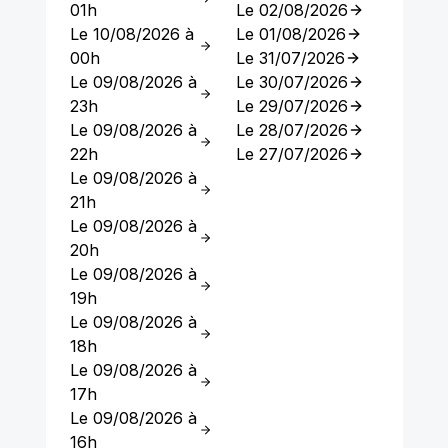
01h
Le 02/08/2026
Le 10/08/2026 à
Le 01/08/2026
00h
Le 31/07/2026
Le 09/08/2026 à
Le 30/07/2026
23h
Le 29/07/2026
Le 09/08/2026 à
Le 28/07/2026
22h
Le 27/07/2026
Le 09/08/2026 à
21h
Le 09/08/2026 à
20h
Le 09/08/2026 à
19h
Le 09/08/2026 à
18h
Le 09/08/2026 à
17h
Le 09/08/2026 à
16h