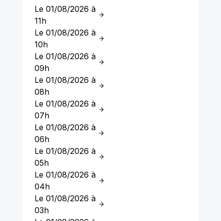
Le 01/08/2026 à
11h
Le 01/08/2026 à
10h
Le 01/08/2026 à
09h
Le 01/08/2026 à
08h
Le 01/08/2026 à
07h
Le 01/08/2026 à
06h
Le 01/08/2026 à
05h
Le 01/08/2026 à
04h
Le 01/08/2026 à
03h