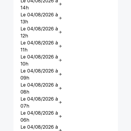
Le 04/08/2026 à
14h
Le 04/08/2026 à
13h
Le 04/08/2026 à
12h
Le 04/08/2026 à
11h
Le 04/08/2026 à
10h
Le 04/08/2026 à
09h
Le 04/08/2026 à
08h
Le 04/08/2026 à
07h
Le 04/08/2026 à
06h
Le 04/08/2026 à