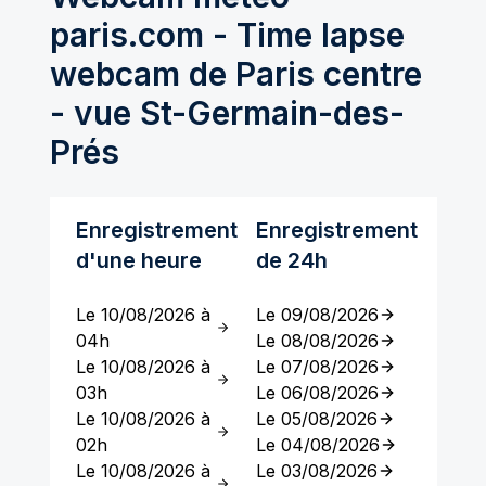
paris.com - Time lapse
webcam de Paris centre
- vue St-Germain-des-
Prés
Enregistrement
Enregistrement
d'une heure
de 24h
Le 10/08/2026 à
Le 09/08/2026
04h
Le 08/08/2026
Le 10/08/2026 à
Le 07/08/2026
03h
Le 06/08/2026
Le 10/08/2026 à
Le 05/08/2026
02h
Le 04/08/2026
Le 10/08/2026 à
Le 03/08/2026