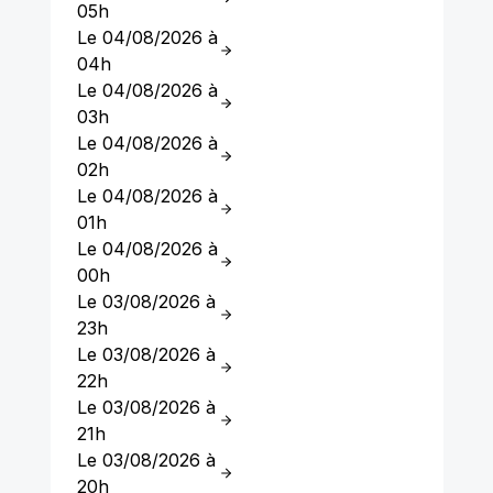
05h
Le 04/08/2026 à
04h
Le 04/08/2026 à
03h
Le 04/08/2026 à
02h
Le 04/08/2026 à
01h
Le 04/08/2026 à
00h
Le 03/08/2026 à
23h
Le 03/08/2026 à
22h
Le 03/08/2026 à
21h
Le 03/08/2026 à
20h