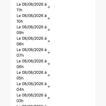
Le 08/08/2026 à
11h
Le 08/08/2026 à
10h
Le 08/08/2026 à
09h
Le 08/08/2026 à
08h
Le 08/08/2026 à
07h
Le 08/08/2026 à
06h
Le 08/08/2026 à
05h
Le 08/08/2026 à
04h
Le 08/08/2026 à
03h