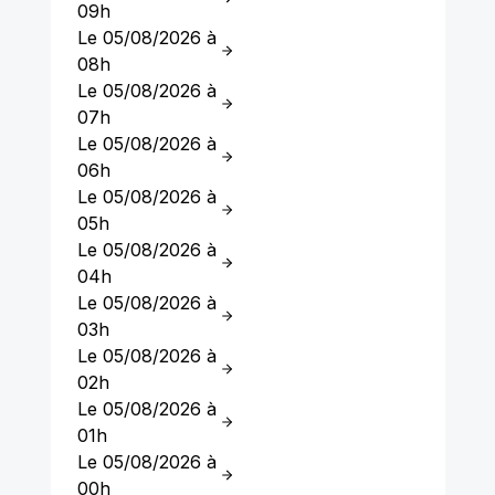
09h
Le 05/08/2026 à
08h
Le 05/08/2026 à
07h
Le 05/08/2026 à
06h
Le 05/08/2026 à
05h
Le 05/08/2026 à
04h
Le 05/08/2026 à
03h
Le 05/08/2026 à
02h
Le 05/08/2026 à
01h
Le 05/08/2026 à
00h