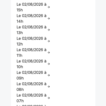
Le 02/08/2026 à
15h
Le 02/08/2026 à
14h
Le 02/08/2026 à
13h
Le 02/08/2026 à
12h
Le 02/08/2026 à
11h
Le 02/08/2026 à
10h
Le 02/08/2026 à
09h
Le 02/08/2026 à
08h
Le 02/08/2026 à
07h