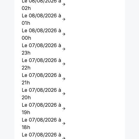
Le 08/08/2026 à
02h
Le 08/08/2026 à
01h
Le 08/08/2026 à
00h
Le 07/08/2026 à
23h
Le 07/08/2026 à
22h
Le 07/08/2026 à
21h
Le 07/08/2026 à
20h
Le 07/08/2026 à
19h
Le 07/08/2026 à
18h
Le 07/08/2026 à