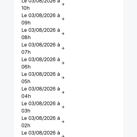
Le 03/08/2026 à
10h
Le 03/08/2026 à
09h
Le 03/08/2026 à
08h
Le 03/08/2026 à
07h
Le 03/08/2026 à
06h
Le 03/08/2026 à
05h
Le 03/08/2026 à
04h
Le 03/08/2026 à
03h
Le 03/08/2026 à
02h
Le 03/08/2026 à