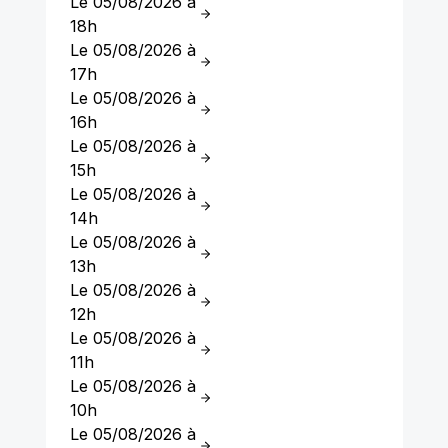
Le 05/08/2026 à
18h
Le 05/08/2026 à
17h
Le 05/08/2026 à
16h
Le 05/08/2026 à
15h
Le 05/08/2026 à
14h
Le 05/08/2026 à
13h
Le 05/08/2026 à
12h
Le 05/08/2026 à
11h
Le 05/08/2026 à
10h
Le 05/08/2026 à