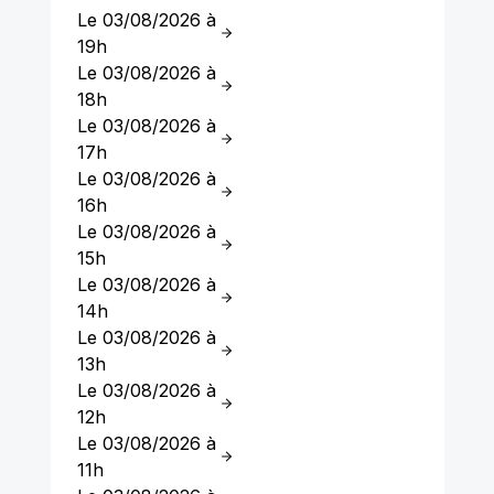
Le 03/08/2026 à
19h
Le 03/08/2026 à
18h
Le 03/08/2026 à
17h
Le 03/08/2026 à
16h
Le 03/08/2026 à
15h
Le 03/08/2026 à
14h
Le 03/08/2026 à
13h
Le 03/08/2026 à
12h
Le 03/08/2026 à
11h