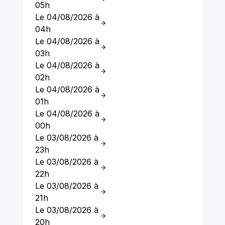
05h
Le 04/08/2026 à
04h
Le 04/08/2026 à
03h
Le 04/08/2026 à
02h
Le 04/08/2026 à
01h
Le 04/08/2026 à
00h
Le 03/08/2026 à
23h
Le 03/08/2026 à
22h
Le 03/08/2026 à
21h
Le 03/08/2026 à
20h