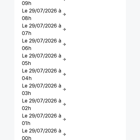
09h
Le 29/07/2026 à
08h
Le 29/07/2026 à
07h
Le 29/07/2026 à
06h
Le 29/07/2026 à
05h
Le 29/07/2026 à
04h
Le 29/07/2026 à
03h
Le 29/07/2026 à
02h
Le 29/07/2026 à
01h
Le 29/07/2026 à
00h