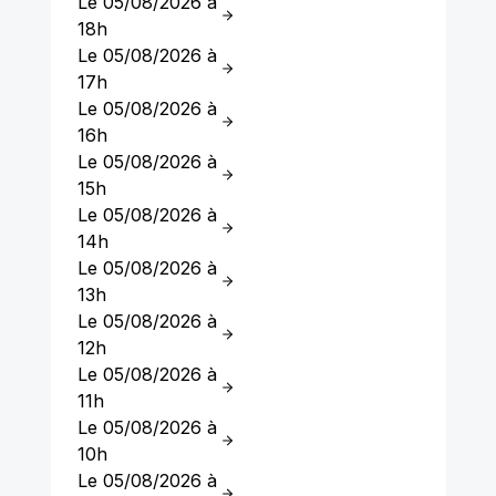
Le 05/08/2026 à
18h
Le 05/08/2026 à
17h
Le 05/08/2026 à
16h
Le 05/08/2026 à
15h
Le 05/08/2026 à
14h
Le 05/08/2026 à
13h
Le 05/08/2026 à
12h
Le 05/08/2026 à
11h
Le 05/08/2026 à
10h
Le 05/08/2026 à