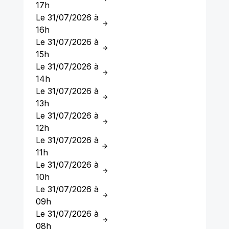
17h
Le 31/07/2026 à
16h
Le 31/07/2026 à
15h
Le 31/07/2026 à
14h
Le 31/07/2026 à
13h
Le 31/07/2026 à
12h
Le 31/07/2026 à
11h
Le 31/07/2026 à
10h
Le 31/07/2026 à
09h
Le 31/07/2026 à
08h