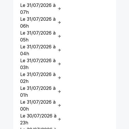
Le 31/07/2026 à
07h
Le 31/07/2026 à
06h
Le 31/07/2026 à
05h
Le 31/07/2026 à
04h
Le 31/07/2026 à
03h
Le 31/07/2026 à
02h
Le 31/07/2026 à
01h
Le 31/07/2026 à
00h
Le 30/07/2026 à
23h