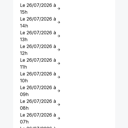
Le 26/07/2026 à
15h
Le 26/07/2026 à
14h
Le 26/07/2026 à
13h
Le 26/07/2026 à
12h
Le 26/07/2026 à
11h
Le 26/07/2026 à
10h
Le 26/07/2026 à
09h
Le 26/07/2026 à
08h
Le 26/07/2026 à
07h