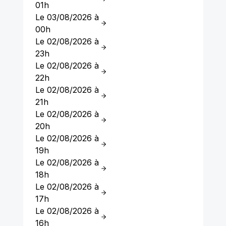
01h
Le 03/08/2026 à
00h
Le 02/08/2026 à
23h
Le 02/08/2026 à
22h
Le 02/08/2026 à
21h
Le 02/08/2026 à
20h
Le 02/08/2026 à
19h
Le 02/08/2026 à
18h
Le 02/08/2026 à
17h
Le 02/08/2026 à
16h