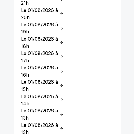
21h
Le 01/08/2026 à
20h
Le 01/08/2026 à
19h
Le 01/08/2026 à
18h
Le 01/08/2026 à
17h
Le 01/08/2026 à
16h
Le 01/08/2026 à
15h
Le 01/08/2026 à
14h
Le 01/08/2026 à
13h
Le 01/08/2026 à
12h