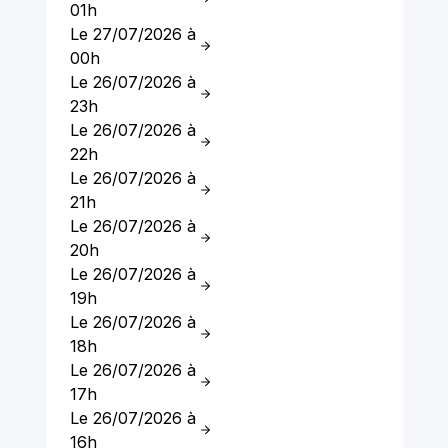
01h
Le 27/07/2026 à
00h
Le 26/07/2026 à
23h
Le 26/07/2026 à
22h
Le 26/07/2026 à
21h
Le 26/07/2026 à
20h
Le 26/07/2026 à
19h
Le 26/07/2026 à
18h
Le 26/07/2026 à
17h
Le 26/07/2026 à
16h