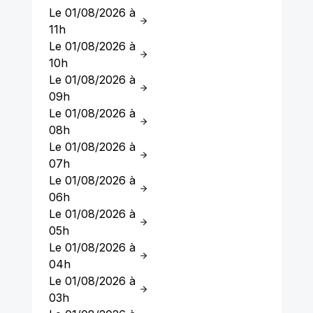
Le 01/08/2026 à
11h
Le 01/08/2026 à
10h
Le 01/08/2026 à
09h
Le 01/08/2026 à
08h
Le 01/08/2026 à
07h
Le 01/08/2026 à
06h
Le 01/08/2026 à
05h
Le 01/08/2026 à
04h
Le 01/08/2026 à
03h