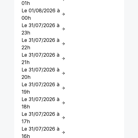
01h
Le 01/08/2026 à
00h
Le 31/07/2026 à
23h
Le 31/07/2026 à
22h
Le 31/07/2026 à
21h
Le 31/07/2026 à
20h
Le 31/07/2026 à
19h
Le 31/07/2026 à
18h
Le 31/07/2026 à
17h
Le 31/07/2026 à
16h