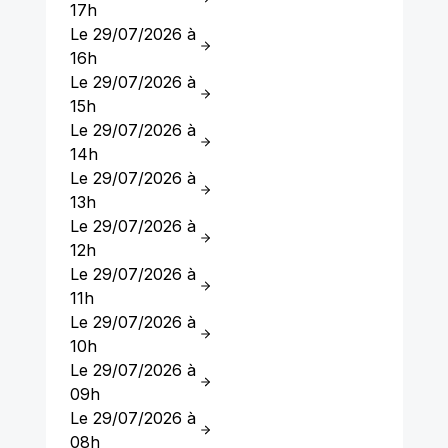
17h
Le 29/07/2026 à
16h
Le 29/07/2026 à
15h
Le 29/07/2026 à
14h
Le 29/07/2026 à
13h
Le 29/07/2026 à
12h
Le 29/07/2026 à
11h
Le 29/07/2026 à
10h
Le 29/07/2026 à
09h
Le 29/07/2026 à
08h