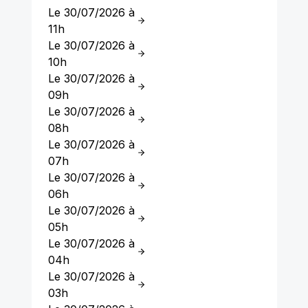
Le 30/07/2026 à
11h
Le 30/07/2026 à
10h
Le 30/07/2026 à
09h
Le 30/07/2026 à
08h
Le 30/07/2026 à
07h
Le 30/07/2026 à
06h
Le 30/07/2026 à
05h
Le 30/07/2026 à
04h
Le 30/07/2026 à
03h