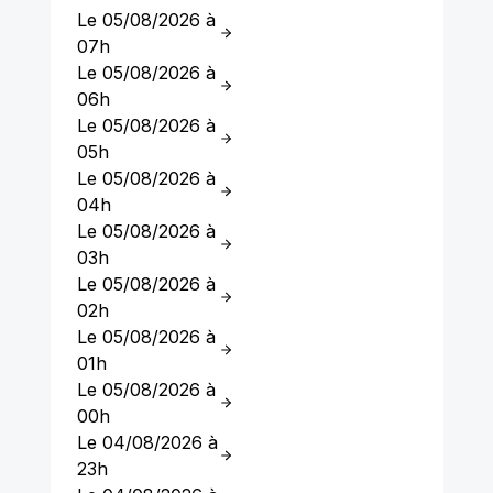
Le 05/08/2026 à
07h
Le 05/08/2026 à
06h
Le 05/08/2026 à
05h
Le 05/08/2026 à
04h
Le 05/08/2026 à
03h
Le 05/08/2026 à
02h
Le 05/08/2026 à
01h
Le 05/08/2026 à
00h
Le 04/08/2026 à
23h