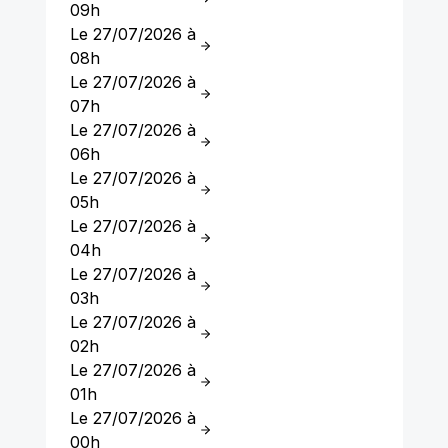
09h
Le 27/07/2026 à
08h
Le 27/07/2026 à
07h
Le 27/07/2026 à
06h
Le 27/07/2026 à
05h
Le 27/07/2026 à
04h
Le 27/07/2026 à
03h
Le 27/07/2026 à
02h
Le 27/07/2026 à
01h
Le 27/07/2026 à
00h