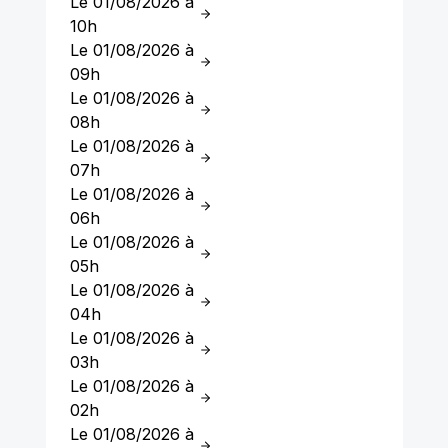
Le 01/08/2026 à
10h
Le 01/08/2026 à
09h
Le 01/08/2026 à
08h
Le 01/08/2026 à
07h
Le 01/08/2026 à
06h
Le 01/08/2026 à
05h
Le 01/08/2026 à
04h
Le 01/08/2026 à
03h
Le 01/08/2026 à
02h
Le 01/08/2026 à