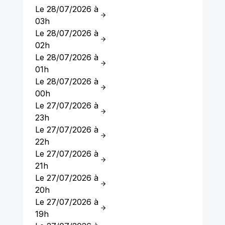
Le 28/07/2026 à
03h
Le 28/07/2026 à
02h
Le 28/07/2026 à
01h
Le 28/07/2026 à
00h
Le 27/07/2026 à
23h
Le 27/07/2026 à
22h
Le 27/07/2026 à
21h
Le 27/07/2026 à
20h
Le 27/07/2026 à
19h