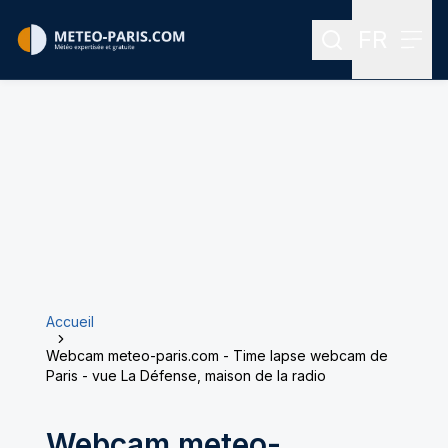
FR
Rechercher
Menu
Menu des
Accueil
Webcam meteo-paris.com - Time lapse webcam de
Paris - vue La Défense, maison de la radio
Webcam meteo-