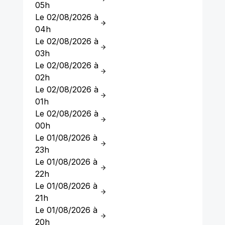
05h
Le 02/08/2026 à
04h
Le 02/08/2026 à
03h
Le 02/08/2026 à
02h
Le 02/08/2026 à
01h
Le 02/08/2026 à
00h
Le 01/08/2026 à
23h
Le 01/08/2026 à
22h
Le 01/08/2026 à
21h
Le 01/08/2026 à
20h