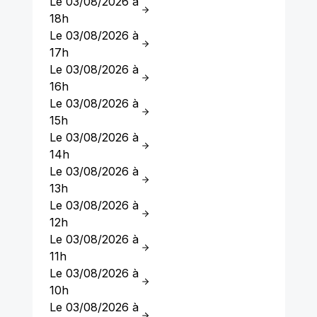
Le 03/08/2026 à
18h
Le 03/08/2026 à
17h
Le 03/08/2026 à
16h
Le 03/08/2026 à
15h
Le 03/08/2026 à
14h
Le 03/08/2026 à
13h
Le 03/08/2026 à
12h
Le 03/08/2026 à
11h
Le 03/08/2026 à
10h
Le 03/08/2026 à