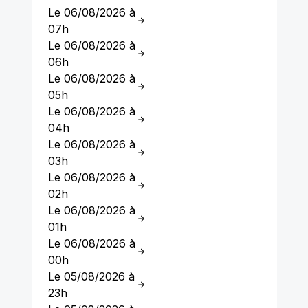
Le 06/08/2026 à
07h
Le 06/08/2026 à
06h
Le 06/08/2026 à
05h
Le 06/08/2026 à
04h
Le 06/08/2026 à
03h
Le 06/08/2026 à
02h
Le 06/08/2026 à
01h
Le 06/08/2026 à
00h
Le 05/08/2026 à
23h