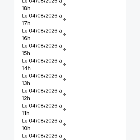
Le 04/08/2026 à
18h
Le 04/08/2026 à
17h
Le 04/08/2026 à
16h
Le 04/08/2026 à
15h
Le 04/08/2026 à
14h
Le 04/08/2026 à
13h
Le 04/08/2026 à
12h
Le 04/08/2026 à
11h
Le 04/08/2026 à
10h
Le 04/08/2026 à