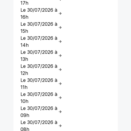
17h
Le 30/07/2026 à
16h
Le 30/07/2026 à
15h
Le 30/07/2026 à
14h
Le 30/07/2026 à
13h
Le 30/07/2026 à
12h
Le 30/07/2026 à
11h
Le 30/07/2026 à
10h
Le 30/07/2026 à
09h
Le 30/07/2026 à
08h