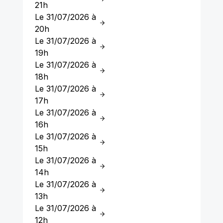
21h
Le 31/07/2026 à
20h
Le 31/07/2026 à
19h
Le 31/07/2026 à
18h
Le 31/07/2026 à
17h
Le 31/07/2026 à
16h
Le 31/07/2026 à
15h
Le 31/07/2026 à
14h
Le 31/07/2026 à
13h
Le 31/07/2026 à
12h