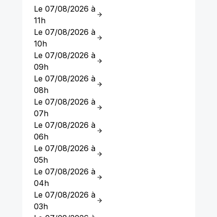
Le 07/08/2026 à
11h
Le 07/08/2026 à
10h
Le 07/08/2026 à
09h
Le 07/08/2026 à
08h
Le 07/08/2026 à
07h
Le 07/08/2026 à
06h
Le 07/08/2026 à
05h
Le 07/08/2026 à
04h
Le 07/08/2026 à
03h