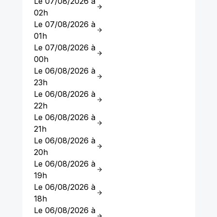
Le 07/08/2026 à
02h
Le 07/08/2026 à
01h
Le 07/08/2026 à
00h
Le 06/08/2026 à
23h
Le 06/08/2026 à
22h
Le 06/08/2026 à
21h
Le 06/08/2026 à
20h
Le 06/08/2026 à
19h
Le 06/08/2026 à
18h
Le 06/08/2026 à