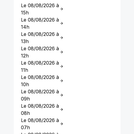
Le 08/08/2026 à
15h
Le 08/08/2026 à
14h
Le 08/08/2026 à
13h
Le 08/08/2026 à
12h
Le 08/08/2026 à
11h
Le 08/08/2026 à
10h
Le 08/08/2026 à
09h
Le 08/08/2026 à
08h
Le 08/08/2026 à
07h