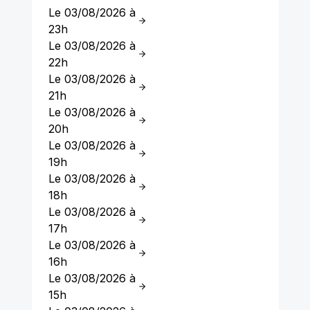
Le 03/08/2026 à
23h
Le 03/08/2026 à
22h
Le 03/08/2026 à
21h
Le 03/08/2026 à
20h
Le 03/08/2026 à
19h
Le 03/08/2026 à
18h
Le 03/08/2026 à
17h
Le 03/08/2026 à
16h
Le 03/08/2026 à
15h