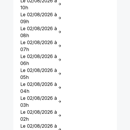
Le 02/08/2026 à
10h
Le 02/08/2026 à
09h
Le 02/08/2026 à
08h
Le 02/08/2026 à
07h
Le 02/08/2026 à
06h
Le 02/08/2026 à
05h
Le 02/08/2026 à
04h
Le 02/08/2026 à
03h
Le 02/08/2026 à
02h
Le 02/08/2026 à