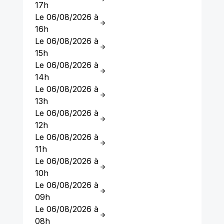
17h
Le 06/08/2026 à
16h
Le 06/08/2026 à
15h
Le 06/08/2026 à
14h
Le 06/08/2026 à
13h
Le 06/08/2026 à
12h
Le 06/08/2026 à
11h
Le 06/08/2026 à
10h
Le 06/08/2026 à
09h
Le 06/08/2026 à
08h