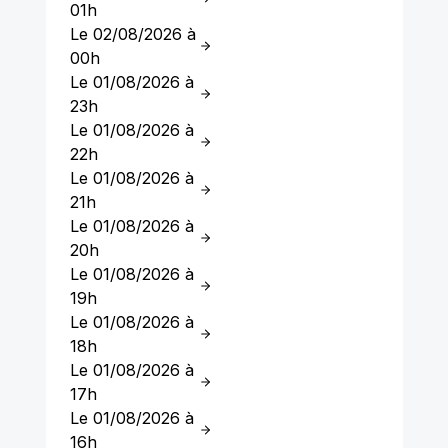
01h
Le 02/08/2026 à
00h
Le 01/08/2026 à
23h
Le 01/08/2026 à
22h
Le 01/08/2026 à
21h
Le 01/08/2026 à
20h
Le 01/08/2026 à
19h
Le 01/08/2026 à
18h
Le 01/08/2026 à
17h
Le 01/08/2026 à
16h