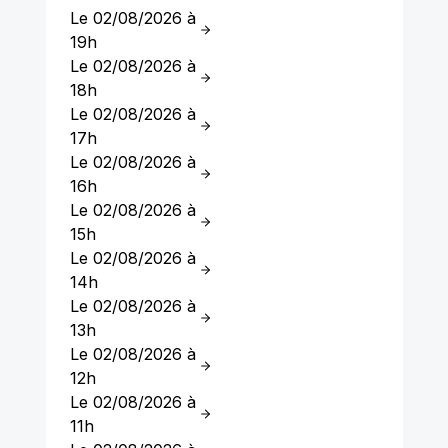
Le 02/08/2026 à
19h
Le 02/08/2026 à
18h
Le 02/08/2026 à
17h
Le 02/08/2026 à
16h
Le 02/08/2026 à
15h
Le 02/08/2026 à
14h
Le 02/08/2026 à
13h
Le 02/08/2026 à
12h
Le 02/08/2026 à
11h