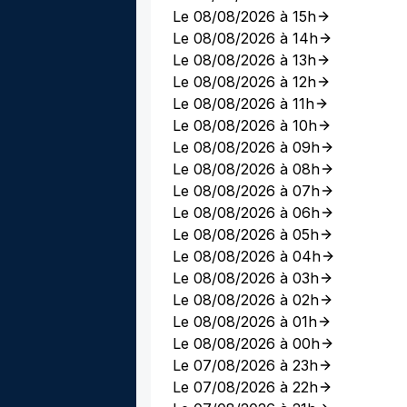
Le 08/08/2026 à 15h
Le 08/08/2026 à 14h
Le 08/08/2026 à 13h
Le 08/08/2026 à 12h
Le 08/08/2026 à 11h
Le 08/08/2026 à 10h
Le 08/08/2026 à 09h
Le 08/08/2026 à 08h
Le 08/08/2026 à 07h
Le 08/08/2026 à 06h
Le 08/08/2026 à 05h
Le 08/08/2026 à 04h
Le 08/08/2026 à 03h
Le 08/08/2026 à 02h
Le 08/08/2026 à 01h
Le 08/08/2026 à 00h
Le 07/08/2026 à 23h
Le 07/08/2026 à 22h