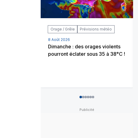
Orage / Grêle
Prévisions météo
8 Août 2026
Dimanche : des orages violents
pourront éclater sous 35 à 38°C !
0
1
2
3
4
5