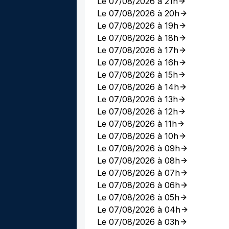
Le 07/08/2026 à 21h
Le 07/08/2026 à 20h
Le 07/08/2026 à 19h
Le 07/08/2026 à 18h
Le 07/08/2026 à 17h
Le 07/08/2026 à 16h
Le 07/08/2026 à 15h
Le 07/08/2026 à 14h
Le 07/08/2026 à 13h
Le 07/08/2026 à 12h
Le 07/08/2026 à 11h
Le 07/08/2026 à 10h
Le 07/08/2026 à 09h
Le 07/08/2026 à 08h
Le 07/08/2026 à 07h
Le 07/08/2026 à 06h
Le 07/08/2026 à 05h
Le 07/08/2026 à 04h
Le 07/08/2026 à 03h