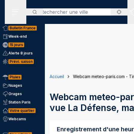
Rechercher
Menu secondaire
Bulletin France
Week-end
15 jours
Alerte 8 jours
Prévi. saison
Accueil
Webcam meteo-paris.com - Tim
Pluies
Nuages
Orages
Webcam meteo-pari
Station Paris
vue La Défense, mai
Votre quartier
Webcams
Enregistrement d'une heu