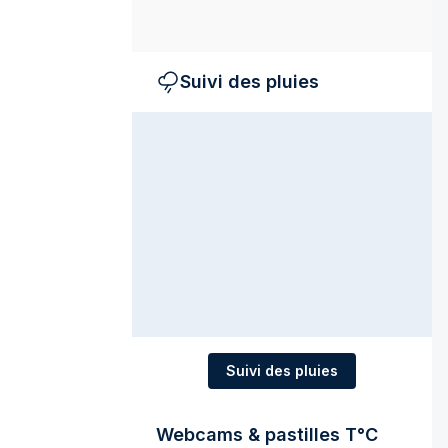
Suivi des pluies
Suivi des pluies
Webcams & pastilles T°C