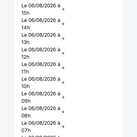
Le 06/08/2026 à
15h
Le 06/08/2026 à
14h
Le 06/08/2026 à
13h
Le 06/08/2026 à
12h
Le 06/08/2026 à
11h
Le 06/08/2026 à
10h
Le 06/08/2026 à
09h
Le 06/08/2026 à
08h
Le 06/08/2026 à
07h