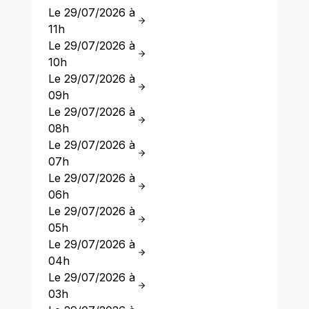
Le 29/07/2026 à
11h
Le 29/07/2026 à
10h
Le 29/07/2026 à
09h
Le 29/07/2026 à
08h
Le 29/07/2026 à
07h
Le 29/07/2026 à
06h
Le 29/07/2026 à
05h
Le 29/07/2026 à
04h
Le 29/07/2026 à
03h