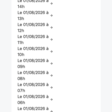
Le 01/08/2026 à
14h
Le 01/08/2026 à
13h
Le 01/08/2026 à
12h
Le 01/08/2026 à
11h
Le 01/08/2026 à
10h
Le 01/08/2026 à
09h
Le 01/08/2026 à
08h
Le 01/08/2026 à
07h
Le 01/08/2026 à
06h
Le 01/08/2026 à