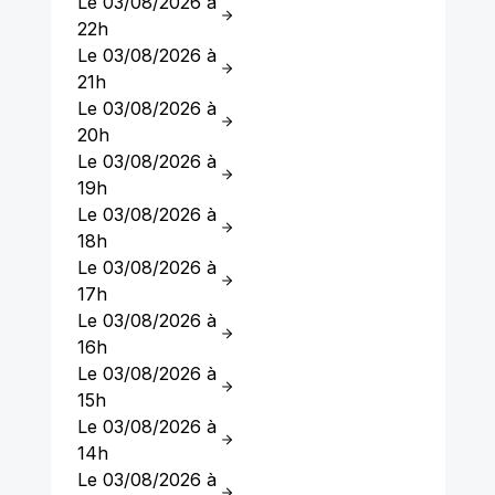
Le 03/08/2026 à
22h
Le 03/08/2026 à
21h
Le 03/08/2026 à
20h
Le 03/08/2026 à
19h
Le 03/08/2026 à
18h
Le 03/08/2026 à
17h
Le 03/08/2026 à
16h
Le 03/08/2026 à
15h
Le 03/08/2026 à
14h
Le 03/08/2026 à