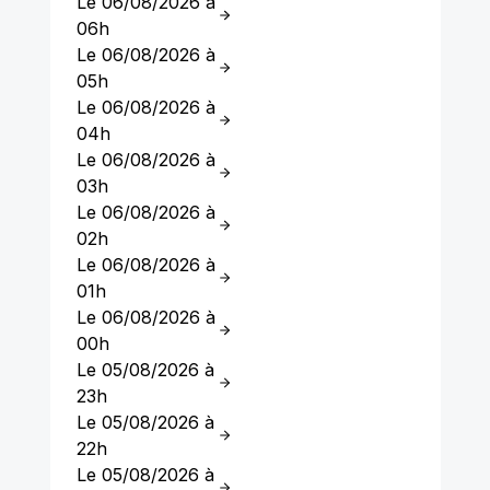
Le 06/08/2026 à
06h
Le 06/08/2026 à
05h
Le 06/08/2026 à
04h
Le 06/08/2026 à
03h
Le 06/08/2026 à
02h
Le 06/08/2026 à
01h
Le 06/08/2026 à
00h
Le 05/08/2026 à
23h
Le 05/08/2026 à
22h
Le 05/08/2026 à