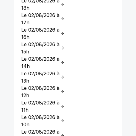
Le 02/08/2026 à
18h
Le 02/08/2026 à
17h
Le 02/08/2026 à
16h
Le 02/08/2026 à
15h
Le 02/08/2026 à
14h
Le 02/08/2026 à
13h
Le 02/08/2026 à
12h
Le 02/08/2026 à
11h
Le 02/08/2026 à
10h
Le 02/08/2026 à