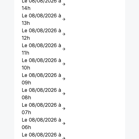
Le 08/08/2026 à
14h
Le 08/08/2026 à
13h
Le 08/08/2026 à
12h
Le 08/08/2026 à
11h
Le 08/08/2026 à
10h
Le 08/08/2026 à
09h
Le 08/08/2026 à
08h
Le 08/08/2026 à
07h
Le 08/08/2026 à
06h
Le 08/08/2026 à