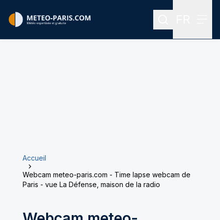
FR
Rechercher
Menu
Menu des
Accueil
Webcam meteo-paris.com - Time lapse webcam de
Paris - vue La Défense, maison de la radio
Webcam meteo-