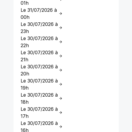
01h
Le 31/07/2026 à
00h
Le 30/07/2026 à
23h
Le 30/07/2026 à
22h
Le 30/07/2026 à
21h
Le 30/07/2026 à
20h
Le 30/07/2026 à
19h
Le 30/07/2026 à
18h
Le 30/07/2026 à
17h
Le 30/07/2026 à
16h