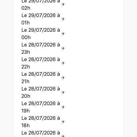
Le 29/07/2026 à
02h
Le 29/07/2026 à
01h
Le 29/07/2026 à
00h
Le 28/07/2026 à
23h
Le 28/07/2026 à
22h
Le 28/07/2026 à
21h
Le 28/07/2026 à
20h
Le 28/07/2026 à
19h
Le 28/07/2026 à
18h
Le 28/07/2026 à