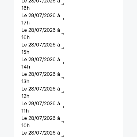
Le 28/07/2026 à
18h
Le 28/07/2026 à
17h
Le 28/07/2026 à
16h
Le 28/07/2026 à
15h
Le 28/07/2026 à
14h
Le 28/07/2026 à
13h
Le 28/07/2026 à
12h
Le 28/07/2026 à
11h
Le 28/07/2026 à
10h
Le 28/07/2026 à