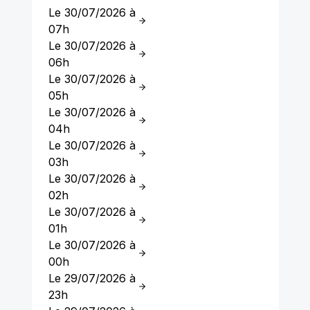
Le 30/07/2026 à
07h
Le 30/07/2026 à
06h
Le 30/07/2026 à
05h
Le 30/07/2026 à
04h
Le 30/07/2026 à
03h
Le 30/07/2026 à
02h
Le 30/07/2026 à
01h
Le 30/07/2026 à
00h
Le 29/07/2026 à
23h