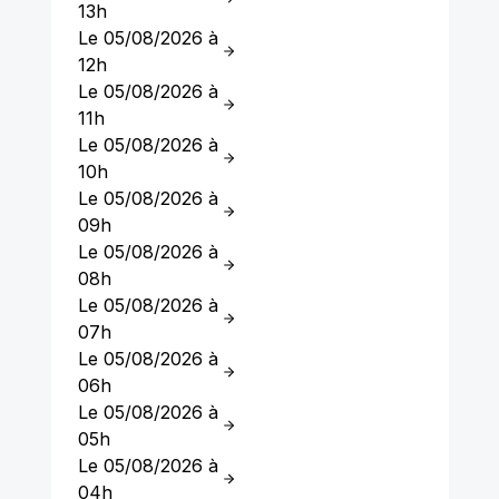
13h
Le 05/08/2026 à
12h
Le 05/08/2026 à
11h
Le 05/08/2026 à
10h
Le 05/08/2026 à
09h
Le 05/08/2026 à
08h
Le 05/08/2026 à
07h
Le 05/08/2026 à
06h
Le 05/08/2026 à
05h
Le 05/08/2026 à
04h