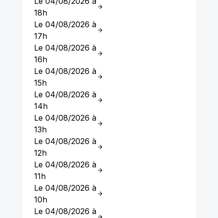
Le 04/08/2026 à
18h
Le 04/08/2026 à
17h
Le 04/08/2026 à
16h
Le 04/08/2026 à
15h
Le 04/08/2026 à
14h
Le 04/08/2026 à
13h
Le 04/08/2026 à
12h
Le 04/08/2026 à
11h
Le 04/08/2026 à
10h
Le 04/08/2026 à