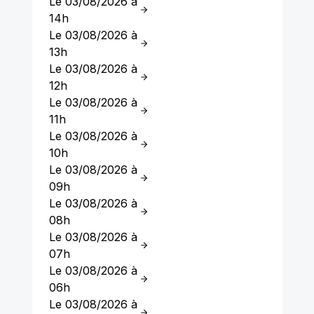
Le 03/08/2026 à
14h
Le 03/08/2026 à
13h
Le 03/08/2026 à
12h
Le 03/08/2026 à
11h
Le 03/08/2026 à
10h
Le 03/08/2026 à
09h
Le 03/08/2026 à
08h
Le 03/08/2026 à
07h
Le 03/08/2026 à
06h
Le 03/08/2026 à