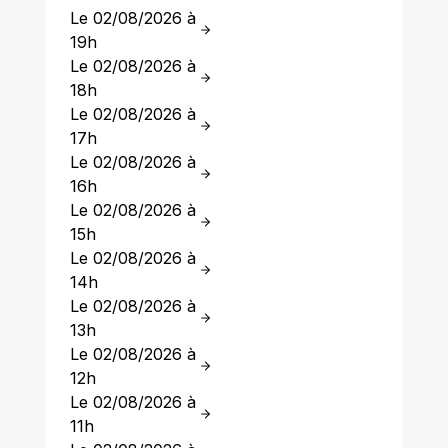
Le 02/08/2026 à
19h
Le 02/08/2026 à
18h
Le 02/08/2026 à
17h
Le 02/08/2026 à
16h
Le 02/08/2026 à
15h
Le 02/08/2026 à
14h
Le 02/08/2026 à
13h
Le 02/08/2026 à
12h
Le 02/08/2026 à
11h