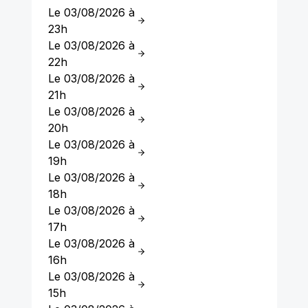
Le 03/08/2026 à
23h
Le 03/08/2026 à
22h
Le 03/08/2026 à
21h
Le 03/08/2026 à
20h
Le 03/08/2026 à
19h
Le 03/08/2026 à
18h
Le 03/08/2026 à
17h
Le 03/08/2026 à
16h
Le 03/08/2026 à
15h