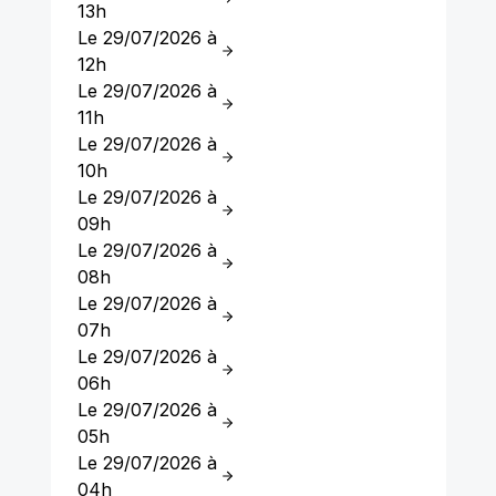
13h
Le 29/07/2026 à
12h
Le 29/07/2026 à
11h
Le 29/07/2026 à
10h
Le 29/07/2026 à
09h
Le 29/07/2026 à
08h
Le 29/07/2026 à
07h
Le 29/07/2026 à
06h
Le 29/07/2026 à
05h
Le 29/07/2026 à
04h