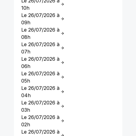
Le 26/07/2026 à
10h
Le 26/07/2026 à
09h
Le 26/07/2026 à
08h
Le 26/07/2026 à
07h
Le 26/07/2026 à
06h
Le 26/07/2026 à
05h
Le 26/07/2026 à
04h
Le 26/07/2026 à
03h
Le 26/07/2026 à
02h
Le 26/07/2026 à