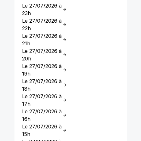
Le 27/07/2026 à
23h
Le 27/07/2026 à
22h
Le 27/07/2026 à
21h
Le 27/07/2026 à
20h
Le 27/07/2026 à
19h
Le 27/07/2026 à
18h
Le 27/07/2026 à
17h
Le 27/07/2026 à
16h
Le 27/07/2026 à
15h