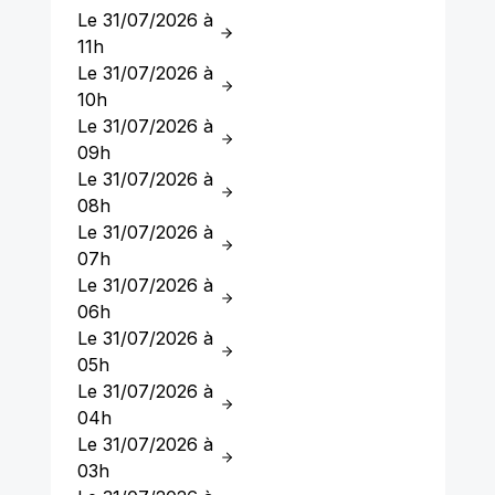
Le 31/07/2026 à
11h
Le 31/07/2026 à
10h
Le 31/07/2026 à
09h
Le 31/07/2026 à
08h
Le 31/07/2026 à
07h
Le 31/07/2026 à
06h
Le 31/07/2026 à
05h
Le 31/07/2026 à
04h
Le 31/07/2026 à
03h