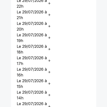
Le 29/07/2026 à
22h
Le 29/07/2026 à
21h
Le 29/07/2026 à
20h
Le 29/07/2026 à
19h
Le 29/07/2026 à
18h
Le 29/07/2026 à
17h
Le 29/07/2026 à
16h
Le 29/07/2026 à
15h
Le 29/07/2026 à
14h
Le 29/07/2026 à