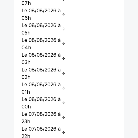
07h
Le 08/08/2026 à
06h
Le 08/08/2026 à
05h
Le 08/08/2026 à
04h
Le 08/08/2026 à
03h
Le 08/08/2026 à
02h
Le 08/08/2026 à
01h
Le 08/08/2026 à
00h
Le 07/08/2026 à
23h
Le 07/08/2026 à
22h