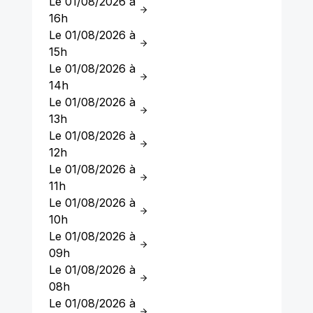
Le 01/08/2026 à
16h
Le 01/08/2026 à
15h
Le 01/08/2026 à
14h
Le 01/08/2026 à
13h
Le 01/08/2026 à
12h
Le 01/08/2026 à
11h
Le 01/08/2026 à
10h
Le 01/08/2026 à
09h
Le 01/08/2026 à
08h
Le 01/08/2026 à