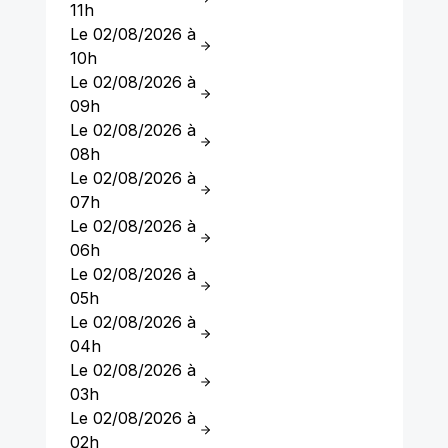
11h
Le 02/08/2026 à
10h
Le 02/08/2026 à
09h
Le 02/08/2026 à
08h
Le 02/08/2026 à
07h
Le 02/08/2026 à
06h
Le 02/08/2026 à
05h
Le 02/08/2026 à
04h
Le 02/08/2026 à
03h
Le 02/08/2026 à
02h