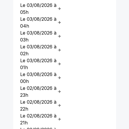
Le 03/08/2026 à
05h
Le 03/08/2026 à
04h
Le 03/08/2026 à
03h
Le 03/08/2026 à
02h
Le 03/08/2026 à
01h
Le 03/08/2026 à
00h
Le 02/08/2026 à
23h
Le 02/08/2026 à
22h
Le 02/08/2026 à
21h