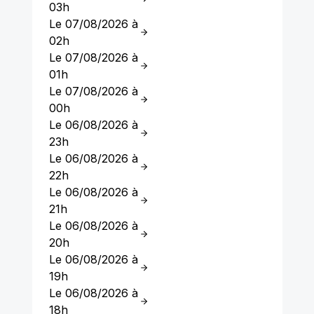
03h
Le 07/08/2026 à
02h
Le 07/08/2026 à
01h
Le 07/08/2026 à
00h
Le 06/08/2026 à
23h
Le 06/08/2026 à
22h
Le 06/08/2026 à
21h
Le 06/08/2026 à
20h
Le 06/08/2026 à
19h
Le 06/08/2026 à
18h