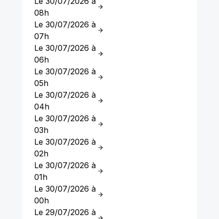
Le 30/07/2026 à
08h
Le 30/07/2026 à
07h
Le 30/07/2026 à
06h
Le 30/07/2026 à
05h
Le 30/07/2026 à
04h
Le 30/07/2026 à
03h
Le 30/07/2026 à
02h
Le 30/07/2026 à
01h
Le 30/07/2026 à
00h
Le 29/07/2026 à