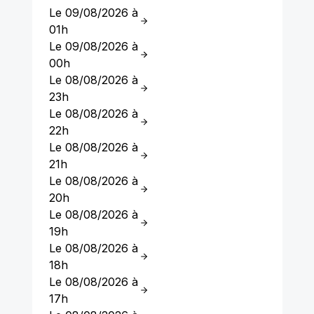
Le 09/08/2026 à
01h
Le 09/08/2026 à
00h
Le 08/08/2026 à
23h
Le 08/08/2026 à
22h
Le 08/08/2026 à
21h
Le 08/08/2026 à
20h
Le 08/08/2026 à
19h
Le 08/08/2026 à
18h
Le 08/08/2026 à
17h