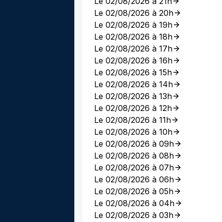
Le 02/08/2026 à 21h
Le 02/08/2026 à 20h
Le 02/08/2026 à 19h
Le 02/08/2026 à 18h
Le 02/08/2026 à 17h
Le 02/08/2026 à 16h
Le 02/08/2026 à 15h
Le 02/08/2026 à 14h
Le 02/08/2026 à 13h
Le 02/08/2026 à 12h
Le 02/08/2026 à 11h
Le 02/08/2026 à 10h
Le 02/08/2026 à 09h
Le 02/08/2026 à 08h
Le 02/08/2026 à 07h
Le 02/08/2026 à 06h
Le 02/08/2026 à 05h
Le 02/08/2026 à 04h
Le 02/08/2026 à 03h