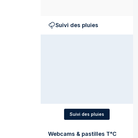
Suivi des pluies
Suivi des pluies
Webcams & pastilles T°C