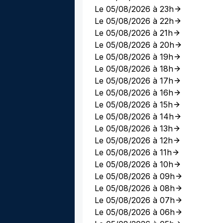
Le 05/08/2026 à 23h
Le 05/08/2026 à 22h
Le 05/08/2026 à 21h
Le 05/08/2026 à 20h
Le 05/08/2026 à 19h
Le 05/08/2026 à 18h
Le 05/08/2026 à 17h
Le 05/08/2026 à 16h
Le 05/08/2026 à 15h
Le 05/08/2026 à 14h
Le 05/08/2026 à 13h
Le 05/08/2026 à 12h
Le 05/08/2026 à 11h
Le 05/08/2026 à 10h
Le 05/08/2026 à 09h
Le 05/08/2026 à 08h
Le 05/08/2026 à 07h
Le 05/08/2026 à 06h