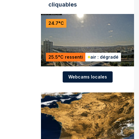
cliquables
24.7°C
25.5°C ressenti
air : dégradé
Webcams locales