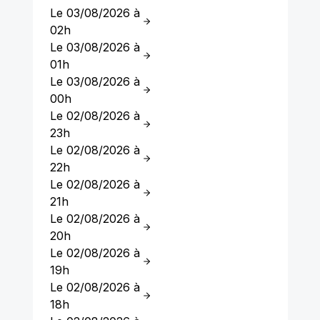
Le 03/08/2026 à
02h
Le 03/08/2026 à
01h
Le 03/08/2026 à
00h
Le 02/08/2026 à
23h
Le 02/08/2026 à
22h
Le 02/08/2026 à
21h
Le 02/08/2026 à
20h
Le 02/08/2026 à
19h
Le 02/08/2026 à
18h