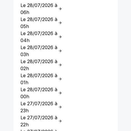
Le 28/07/2026 à
06h
Le 28/07/2026 à
05h
Le 28/07/2026 à
04h
Le 28/07/2026 à
03h
Le 28/07/2026 à
02h
Le 28/07/2026 à
01h
Le 28/07/2026 à
00h
Le 27/07/2026 à
23h
Le 27/07/2026 à
22h