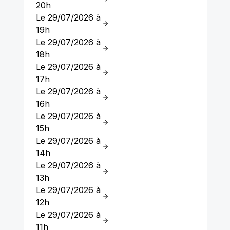
20h
Le 29/07/2026 à
19h
Le 29/07/2026 à
18h
Le 29/07/2026 à
17h
Le 29/07/2026 à
16h
Le 29/07/2026 à
15h
Le 29/07/2026 à
14h
Le 29/07/2026 à
13h
Le 29/07/2026 à
12h
Le 29/07/2026 à
11h