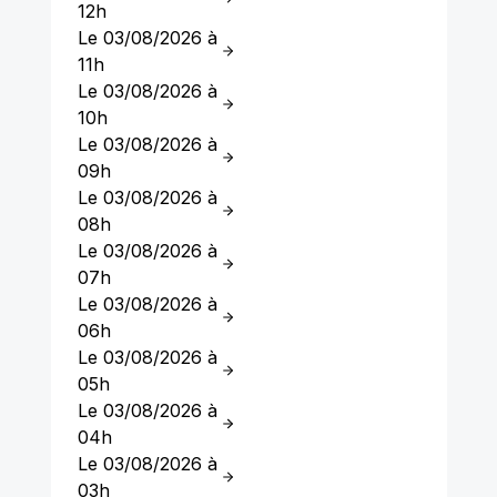
12h
Le 03/08/2026 à
11h
Le 03/08/2026 à
10h
Le 03/08/2026 à
09h
Le 03/08/2026 à
08h
Le 03/08/2026 à
07h
Le 03/08/2026 à
06h
Le 03/08/2026 à
05h
Le 03/08/2026 à
04h
Le 03/08/2026 à
03h