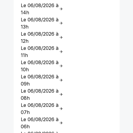
Le 06/08/2026 à
14h
Le 06/08/2026 à
13h
Le 06/08/2026 à
12h
Le 06/08/2026 à
11h
Le 06/08/2026 à
10h
Le 06/08/2026 à
09h
Le 06/08/2026 à
08h
Le 06/08/2026 à
07h
Le 06/08/2026 à
06h