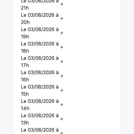
Le 03/08/2026 à
21h
Le 03/08/2026 à
20h
Le 03/08/2026 à
19h
Le 03/08/2026 à
18h
Le 03/08/2026 à
17h
Le 03/08/2026 à
16h
Le 03/08/2026 à
15h
Le 03/08/2026 à
14h
Le 03/08/2026 à
13h
Le 03/08/2026 à