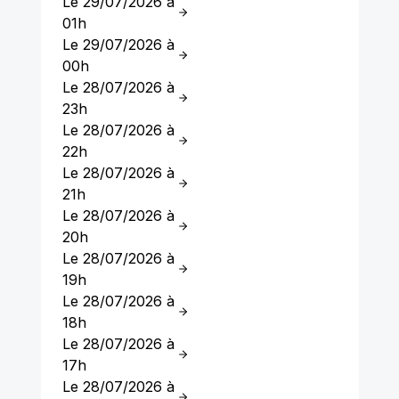
Le 29/07/2026 à
01h
Le 29/07/2026 à
00h
Le 28/07/2026 à
23h
Le 28/07/2026 à
22h
Le 28/07/2026 à
21h
Le 28/07/2026 à
20h
Le 28/07/2026 à
19h
Le 28/07/2026 à
18h
Le 28/07/2026 à
17h
Le 28/07/2026 à