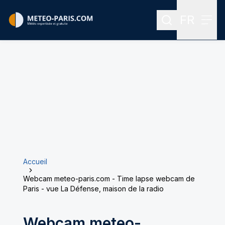
FR
Rechercher
Menu
Menu des
Accueil
Webcam meteo-paris.com - Time lapse webcam de
Paris - vue La Défense, maison de la radio
Webcam meteo-