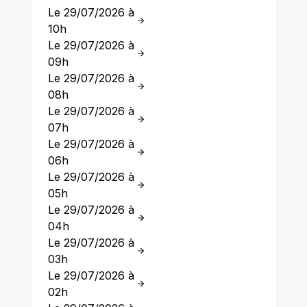
Le 29/07/2026 à
10h
Le 29/07/2026 à
09h
Le 29/07/2026 à
08h
Le 29/07/2026 à
07h
Le 29/07/2026 à
06h
Le 29/07/2026 à
05h
Le 29/07/2026 à
04h
Le 29/07/2026 à
03h
Le 29/07/2026 à
02h