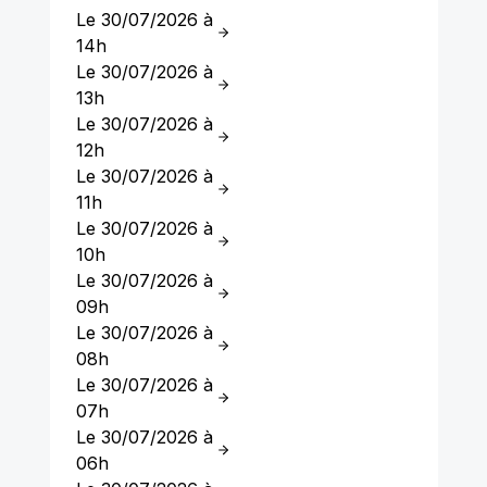
Le 30/07/2026 à
14h
Le 30/07/2026 à
13h
Le 30/07/2026 à
12h
Le 30/07/2026 à
11h
Le 30/07/2026 à
10h
Le 30/07/2026 à
09h
Le 30/07/2026 à
08h
Le 30/07/2026 à
07h
Le 30/07/2026 à
06h