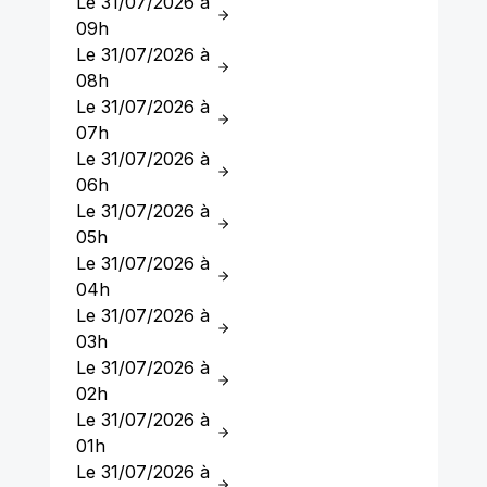
Le 31/07/2026 à
09h
Le 31/07/2026 à
08h
Le 31/07/2026 à
07h
Le 31/07/2026 à
06h
Le 31/07/2026 à
05h
Le 31/07/2026 à
04h
Le 31/07/2026 à
03h
Le 31/07/2026 à
02h
Le 31/07/2026 à
01h
Le 31/07/2026 à