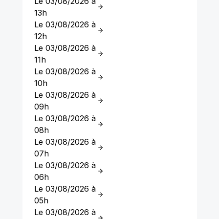
Le 03/08/2026 à
13h
Le 03/08/2026 à
12h
Le 03/08/2026 à
11h
Le 03/08/2026 à
10h
Le 03/08/2026 à
09h
Le 03/08/2026 à
08h
Le 03/08/2026 à
07h
Le 03/08/2026 à
06h
Le 03/08/2026 à
05h
Le 03/08/2026 à