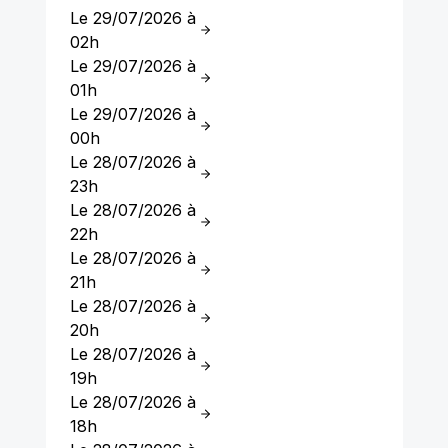
Le 29/07/2026 à
02h
Le 29/07/2026 à
01h
Le 29/07/2026 à
00h
Le 28/07/2026 à
23h
Le 28/07/2026 à
22h
Le 28/07/2026 à
21h
Le 28/07/2026 à
20h
Le 28/07/2026 à
19h
Le 28/07/2026 à
18h