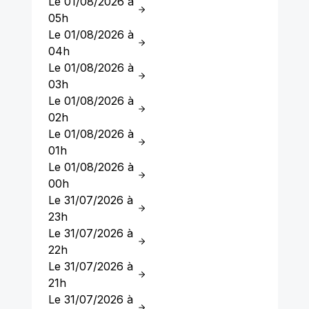
Le 01/08/2026 à
05h
Le 01/08/2026 à
04h
Le 01/08/2026 à
03h
Le 01/08/2026 à
02h
Le 01/08/2026 à
01h
Le 01/08/2026 à
00h
Le 31/07/2026 à
23h
Le 31/07/2026 à
22h
Le 31/07/2026 à
21h
Le 31/07/2026 à