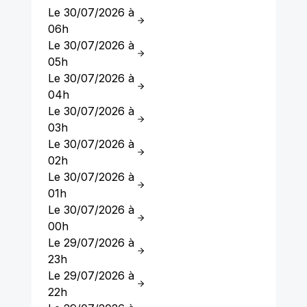
Le 30/07/2026 à
06h
Le 30/07/2026 à
05h
Le 30/07/2026 à
04h
Le 30/07/2026 à
03h
Le 30/07/2026 à
02h
Le 30/07/2026 à
01h
Le 30/07/2026 à
00h
Le 29/07/2026 à
23h
Le 29/07/2026 à
22h