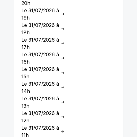
20h
Le 31/07/2026 à
19h
Le 31/07/2026 à
18h
Le 31/07/2026 à
17h
Le 31/07/2026 à
16h
Le 31/07/2026 à
15h
Le 31/07/2026 à
14h
Le 31/07/2026 à
13h
Le 31/07/2026 à
12h
Le 31/07/2026 à
11h