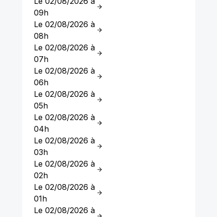
Le 02/08/2026 à
09h
Le 02/08/2026 à
08h
Le 02/08/2026 à
07h
Le 02/08/2026 à
06h
Le 02/08/2026 à
05h
Le 02/08/2026 à
04h
Le 02/08/2026 à
03h
Le 02/08/2026 à
02h
Le 02/08/2026 à
01h
Le 02/08/2026 à