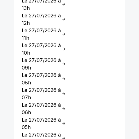
Le 27/07/2026 à
13h
Le 27/07/2026 à
12h
Le 27/07/2026 à
11h
Le 27/07/2026 à
10h
Le 27/07/2026 à
09h
Le 27/07/2026 à
08h
Le 27/07/2026 à
07h
Le 27/07/2026 à
06h
Le 27/07/2026 à
05h
Le 27/07/2026 à