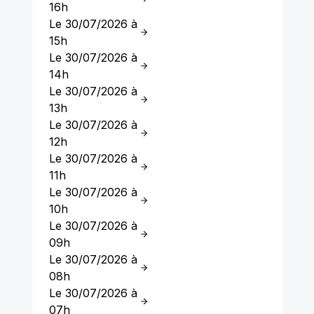
16h
Le 30/07/2026 à
15h
Le 30/07/2026 à
14h
Le 30/07/2026 à
13h
Le 30/07/2026 à
12h
Le 30/07/2026 à
11h
Le 30/07/2026 à
10h
Le 30/07/2026 à
09h
Le 30/07/2026 à
08h
Le 30/07/2026 à
07h