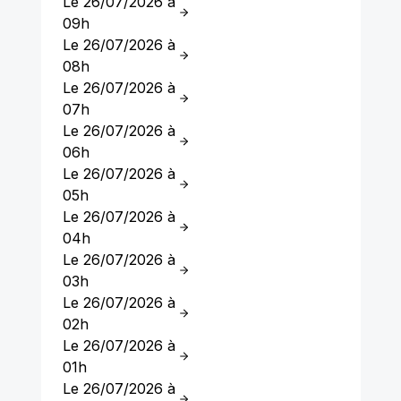
Le 26/07/2026 à
09h
Le 26/07/2026 à
08h
Le 26/07/2026 à
07h
Le 26/07/2026 à
06h
Le 26/07/2026 à
05h
Le 26/07/2026 à
04h
Le 26/07/2026 à
03h
Le 26/07/2026 à
02h
Le 26/07/2026 à
01h
Le 26/07/2026 à