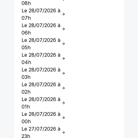
08h
Le 28/07/2026 à
07h
Le 28/07/2026 à
06h
Le 28/07/2026 à
05h
Le 28/07/2026 à
04h
Le 28/07/2026 à
03h
Le 28/07/2026 à
02h
Le 28/07/2026 à
01h
Le 28/07/2026 à
00h
Le 27/07/2026 à
23h