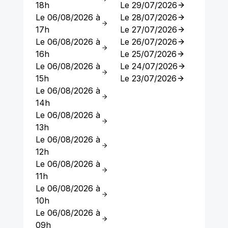
18h
Le 29/07/2026
Le 06/08/2026 à
Le 28/07/2026
17h
Le 27/07/2026
Le 06/08/2026 à
Le 26/07/2026
16h
Le 25/07/2026
Le 06/08/2026 à
Le 24/07/2026
15h
Le 23/07/2026
Le 06/08/2026 à
14h
Le 06/08/2026 à
13h
Le 06/08/2026 à
12h
Le 06/08/2026 à
11h
Le 06/08/2026 à
10h
Le 06/08/2026 à
09h