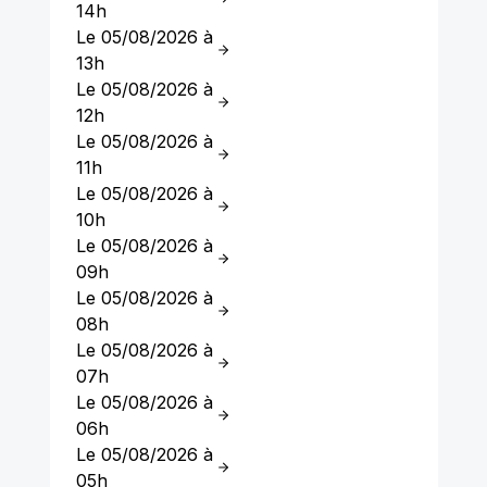
14h
Le 05/08/2026 à
13h
Le 05/08/2026 à
12h
Le 05/08/2026 à
11h
Le 05/08/2026 à
10h
Le 05/08/2026 à
09h
Le 05/08/2026 à
08h
Le 05/08/2026 à
07h
Le 05/08/2026 à
06h
Le 05/08/2026 à
05h