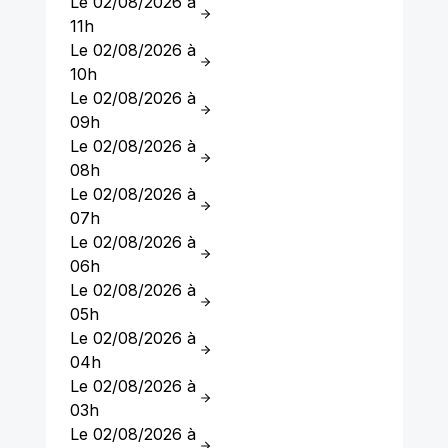
Le 02/08/2026 à
11h
Le 02/08/2026 à
10h
Le 02/08/2026 à
09h
Le 02/08/2026 à
08h
Le 02/08/2026 à
07h
Le 02/08/2026 à
06h
Le 02/08/2026 à
05h
Le 02/08/2026 à
04h
Le 02/08/2026 à
03h
Le 02/08/2026 à