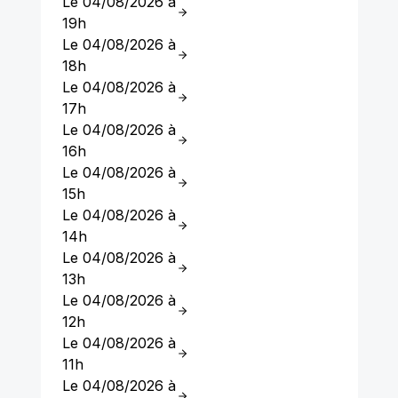
Le 04/08/2026 à
19h
Le 04/08/2026 à
18h
Le 04/08/2026 à
17h
Le 04/08/2026 à
16h
Le 04/08/2026 à
15h
Le 04/08/2026 à
14h
Le 04/08/2026 à
13h
Le 04/08/2026 à
12h
Le 04/08/2026 à
11h
Le 04/08/2026 à