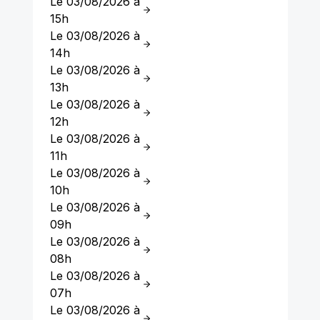
Le 03/08/2026 à
15h
Le 03/08/2026 à
14h
Le 03/08/2026 à
13h
Le 03/08/2026 à
12h
Le 03/08/2026 à
11h
Le 03/08/2026 à
10h
Le 03/08/2026 à
09h
Le 03/08/2026 à
08h
Le 03/08/2026 à
07h
Le 03/08/2026 à