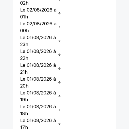
02h
Le 02/08/2026 à
01h
Le 02/08/2026 à
00h
Le 01/08/2026 à
23h
Le 01/08/2026 à
22h
Le 01/08/2026 à
21h
Le 01/08/2026 à
20h
Le 01/08/2026 à
19h
Le 01/08/2026 à
18h
Le 01/08/2026 à
17h