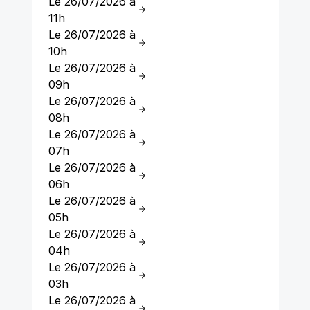
Le 26/07/2026 à
11h
Le 26/07/2026 à
10h
Le 26/07/2026 à
09h
Le 26/07/2026 à
08h
Le 26/07/2026 à
07h
Le 26/07/2026 à
06h
Le 26/07/2026 à
05h
Le 26/07/2026 à
04h
Le 26/07/2026 à
03h
Le 26/07/2026 à