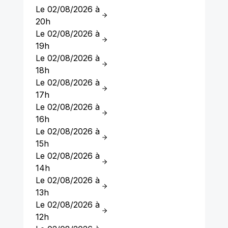
Le 02/08/2026 à
20h
Le 02/08/2026 à
19h
Le 02/08/2026 à
18h
Le 02/08/2026 à
17h
Le 02/08/2026 à
16h
Le 02/08/2026 à
15h
Le 02/08/2026 à
14h
Le 02/08/2026 à
13h
Le 02/08/2026 à
12h