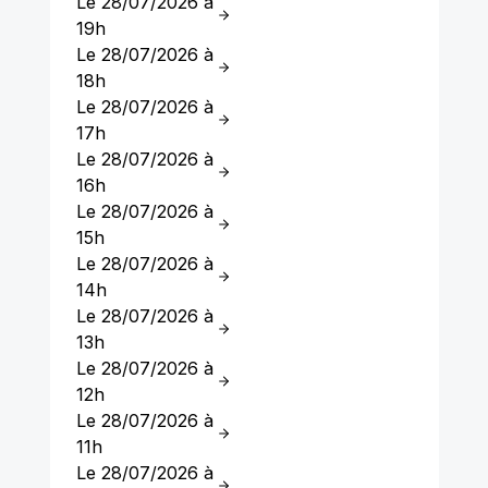
Le 28/07/2026 à
19h
Le 28/07/2026 à
18h
Le 28/07/2026 à
17h
Le 28/07/2026 à
16h
Le 28/07/2026 à
15h
Le 28/07/2026 à
14h
Le 28/07/2026 à
13h
Le 28/07/2026 à
12h
Le 28/07/2026 à
11h
Le 28/07/2026 à