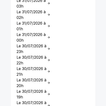
Le 31/07/2026 à
03h
Le 31/07/2026 à
02h
Le 31/07/2026 à
01h
Le 31/07/2026 à
00h
Le 30/07/2026 à
23h
Le 30/07/2026 à
22h
Le 30/07/2026 à
21h
Le 30/07/2026 à
20h
Le 30/07/2026 à
19h
Le 30/07/2026 à