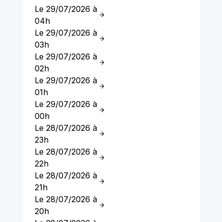
Le 29/07/2026 à
04h
Le 29/07/2026 à
03h
Le 29/07/2026 à
02h
Le 29/07/2026 à
01h
Le 29/07/2026 à
00h
Le 28/07/2026 à
23h
Le 28/07/2026 à
22h
Le 28/07/2026 à
21h
Le 28/07/2026 à
20h