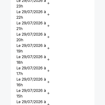
Le 29/07/2026 à
23h
Le 29/07/2026 à
22h
Le 29/07/2026 à
21h
Le 29/07/2026 à
20h
Le 29/07/2026 à
19h
Le 29/07/2026 à
18h
Le 29/07/2026 à
17h
Le 29/07/2026 à
16h
Le 29/07/2026 à
15h
Le 29/07/2026 à