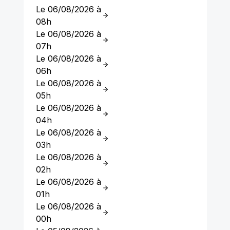
Le 06/08/2026 à
08h
Le 06/08/2026 à
07h
Le 06/08/2026 à
06h
Le 06/08/2026 à
05h
Le 06/08/2026 à
04h
Le 06/08/2026 à
03h
Le 06/08/2026 à
02h
Le 06/08/2026 à
01h
Le 06/08/2026 à
00h