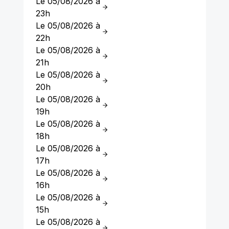
Le 05/08/2026 à
23h
Le 05/08/2026 à
22h
Le 05/08/2026 à
21h
Le 05/08/2026 à
20h
Le 05/08/2026 à
19h
Le 05/08/2026 à
18h
Le 05/08/2026 à
17h
Le 05/08/2026 à
16h
Le 05/08/2026 à
15h
Le 05/08/2026 à