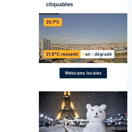
cliquables
20.1°C
21.6°C ressenti
air : dégradé
Webcams locales