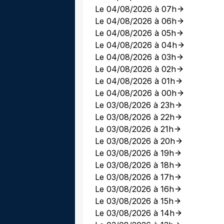
Le 04/08/2026 à 07h
Le 04/08/2026 à 06h
Le 04/08/2026 à 05h
Le 04/08/2026 à 04h
Le 04/08/2026 à 03h
Le 04/08/2026 à 02h
Le 04/08/2026 à 01h
Le 04/08/2026 à 00h
Le 03/08/2026 à 23h
Le 03/08/2026 à 22h
Le 03/08/2026 à 21h
Le 03/08/2026 à 20h
Le 03/08/2026 à 19h
Le 03/08/2026 à 18h
Le 03/08/2026 à 17h
Le 03/08/2026 à 16h
Le 03/08/2026 à 15h
Le 03/08/2026 à 14h