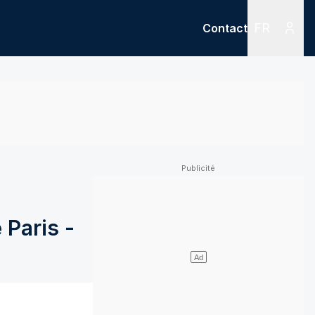
FR
Contact
Menu
Menu des
Paris -