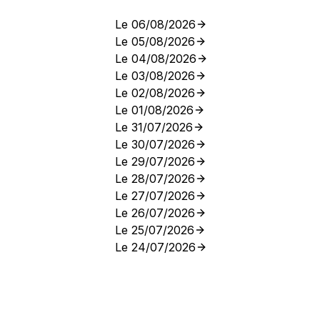
Le 06/08/2026
Le 05/08/2026
Le 04/08/2026
Le 03/08/2026
Le 02/08/2026
Le 01/08/2026
Le 31/07/2026
Le 30/07/2026
Le 29/07/2026
Le 28/07/2026
Le 27/07/2026
Le 26/07/2026
Le 25/07/2026
Le 24/07/2026