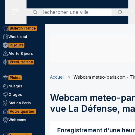
Rechercher
Menu secondaire
Bulletin France
Week-end
15 jours
Alerte 8 jours
Prévi. saison
Accueil
Webcam meteo-paris.com - Tim
Pluies
Nuages
Orages
Webcam meteo-pari
Station Paris
vue La Défense, mai
Votre quartier
Webcams
Enregistrement d'une heu