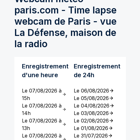
paris.com - Time lapse
webcam de Paris - vue
La Défense, maison de
la radio
Enregistrement
Enregistrement
d'une heure
de 24h
Le 07/08/2026 à
Le 06/08/2026
15h
Le 05/08/2026
Le 07/08/2026 à
Le 04/08/2026
14h
Le 03/08/2026
Le 07/08/2026 à
Le 02/08/2026
13h
Le 01/08/2026
Le 07/08/2026 à
Le 31/07/2026