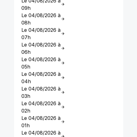
Le 04/08/2026 à
09h
Le 04/08/2026 à
08h
Le 04/08/2026 à
07h
Le 04/08/2026 à
06h
Le 04/08/2026 à
05h
Le 04/08/2026 à
04h
Le 04/08/2026 à
03h
Le 04/08/2026 à
02h
Le 04/08/2026 à
01h
Le 04/08/2026 à