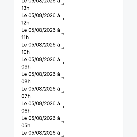
Le 05/08/2026 à
13h
Le 05/08/2026 à
12h
Le 05/08/2026 à
11h
Le 05/08/2026 à
10h
Le 05/08/2026 à
09h
Le 05/08/2026 à
08h
Le 05/08/2026 à
07h
Le 05/08/2026 à
06h
Le 05/08/2026 à
05h
Le 05/08/2026 à