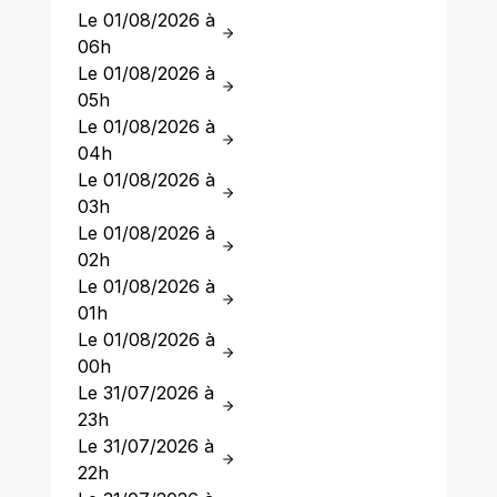
Le 01/08/2026 à
06h
Le 01/08/2026 à
05h
Le 01/08/2026 à
04h
Le 01/08/2026 à
03h
Le 01/08/2026 à
02h
Le 01/08/2026 à
01h
Le 01/08/2026 à
00h
Le 31/07/2026 à
23h
Le 31/07/2026 à
22h