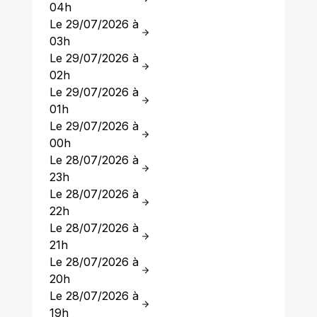
04h
Le 29/07/2026 à
03h
Le 29/07/2026 à
02h
Le 29/07/2026 à
01h
Le 29/07/2026 à
00h
Le 28/07/2026 à
23h
Le 28/07/2026 à
22h
Le 28/07/2026 à
21h
Le 28/07/2026 à
20h
Le 28/07/2026 à
19h