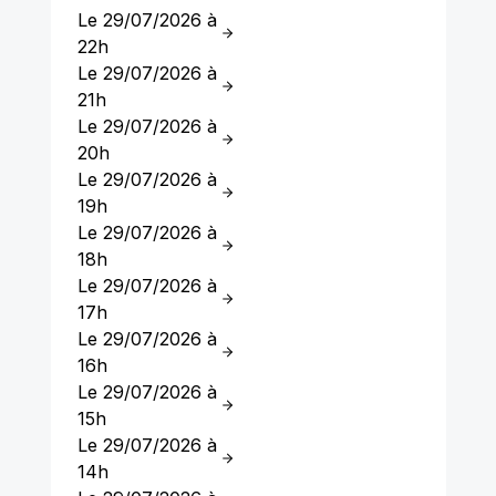
Le 29/07/2026 à
22h
Le 29/07/2026 à
21h
Le 29/07/2026 à
20h
Le 29/07/2026 à
19h
Le 29/07/2026 à
18h
Le 29/07/2026 à
17h
Le 29/07/2026 à
16h
Le 29/07/2026 à
15h
Le 29/07/2026 à
14h