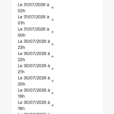
Le 31/07/2026 à
02h
Le 31/07/2026 à
01h
Le 31/07/2026 à
00h
Le 30/07/2026 à
23h
Le 30/07/2026 à
22h
Le 30/07/2026 à
21h
Le 30/07/2026 à
20h
Le 30/07/2026 à
19h
Le 30/07/2026 à
18h