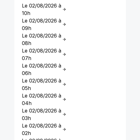
Le 02/08/2026 à
10h
Le 02/08/2026 à
09h
Le 02/08/2026 à
08h
Le 02/08/2026 à
07h
Le 02/08/2026 à
06h
Le 02/08/2026 à
05h
Le 02/08/2026 à
04h
Le 02/08/2026 à
03h
Le 02/08/2026 à
02h