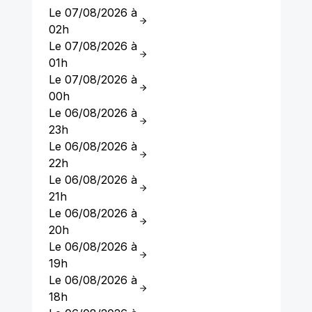
Le 07/08/2026 à
02h
Le 07/08/2026 à
01h
Le 07/08/2026 à
00h
Le 06/08/2026 à
23h
Le 06/08/2026 à
22h
Le 06/08/2026 à
21h
Le 06/08/2026 à
20h
Le 06/08/2026 à
19h
Le 06/08/2026 à
18h