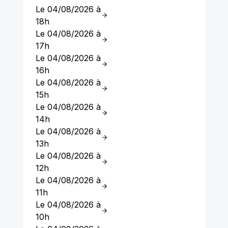
Le 04/08/2026 à
18h
Le 04/08/2026 à
17h
Le 04/08/2026 à
16h
Le 04/08/2026 à
15h
Le 04/08/2026 à
14h
Le 04/08/2026 à
13h
Le 04/08/2026 à
12h
Le 04/08/2026 à
11h
Le 04/08/2026 à
10h