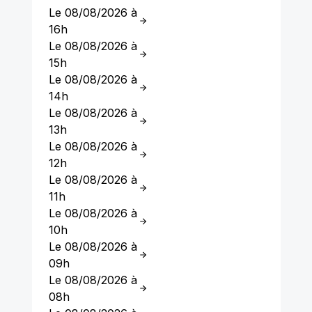
Le 08/08/2026 à
16h
Le 08/08/2026 à
15h
Le 08/08/2026 à
14h
Le 08/08/2026 à
13h
Le 08/08/2026 à
12h
Le 08/08/2026 à
11h
Le 08/08/2026 à
10h
Le 08/08/2026 à
09h
Le 08/08/2026 à
08h