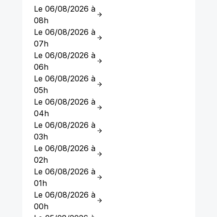
Le 06/08/2026 à
08h
Le 06/08/2026 à
07h
Le 06/08/2026 à
06h
Le 06/08/2026 à
05h
Le 06/08/2026 à
04h
Le 06/08/2026 à
03h
Le 06/08/2026 à
02h
Le 06/08/2026 à
01h
Le 06/08/2026 à
00h