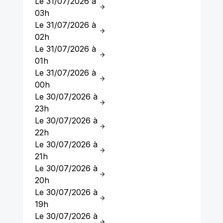
Le 31/07/2026 à
03h
Le 31/07/2026 à
02h
Le 31/07/2026 à
01h
Le 31/07/2026 à
00h
Le 30/07/2026 à
23h
Le 30/07/2026 à
22h
Le 30/07/2026 à
21h
Le 30/07/2026 à
20h
Le 30/07/2026 à
19h
Le 30/07/2026 à