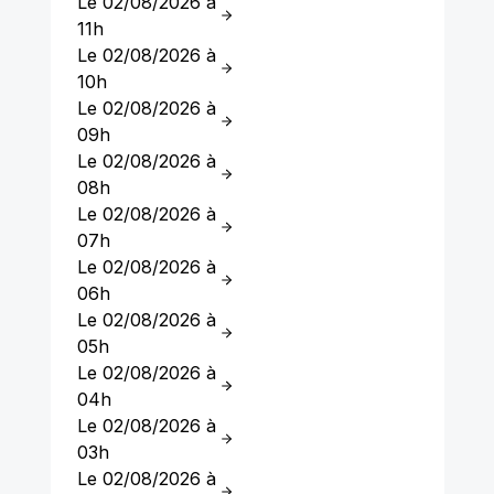
Le 02/08/2026 à
11h
Le 02/08/2026 à
10h
Le 02/08/2026 à
09h
Le 02/08/2026 à
08h
Le 02/08/2026 à
07h
Le 02/08/2026 à
06h
Le 02/08/2026 à
05h
Le 02/08/2026 à
04h
Le 02/08/2026 à
03h
Le 02/08/2026 à