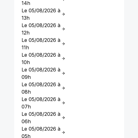
14h
Le 05/08/2026 à
13h
Le 05/08/2026 à
12h
Le 05/08/2026 à
11h
Le 05/08/2026 à
10h
Le 05/08/2026 à
09h
Le 05/08/2026 à
08h
Le 05/08/2026 à
07h
Le 05/08/2026 à
06h
Le 05/08/2026 à
05h