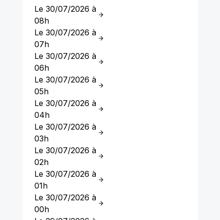
Le 30/07/2026 à
08h
Le 30/07/2026 à
07h
Le 30/07/2026 à
06h
Le 30/07/2026 à
05h
Le 30/07/2026 à
04h
Le 30/07/2026 à
03h
Le 30/07/2026 à
02h
Le 30/07/2026 à
01h
Le 30/07/2026 à
00h