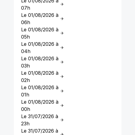
Le 01/08/2026 à
07h
Le 01/08/2026 à
06h
Le 01/08/2026 à
05h
Le 01/08/2026 à
04h
Le 01/08/2026 à
03h
Le 01/08/2026 à
02h
Le 01/08/2026 à
01h
Le 01/08/2026 à
00h
Le 31/07/2026 à
23h
Le 31/07/2026 à