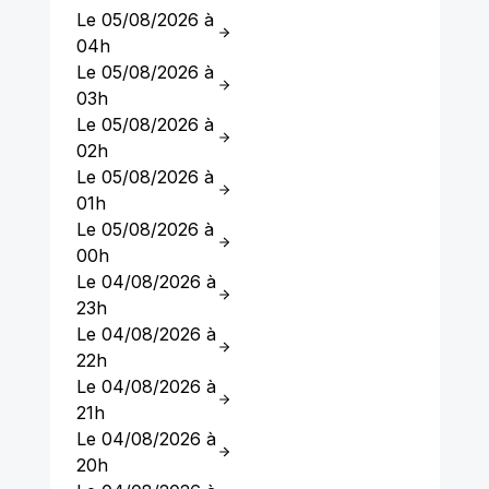
Le 05/08/2026 à
04h
Le 05/08/2026 à
03h
Le 05/08/2026 à
02h
Le 05/08/2026 à
01h
Le 05/08/2026 à
00h
Le 04/08/2026 à
23h
Le 04/08/2026 à
22h
Le 04/08/2026 à
21h
Le 04/08/2026 à
20h