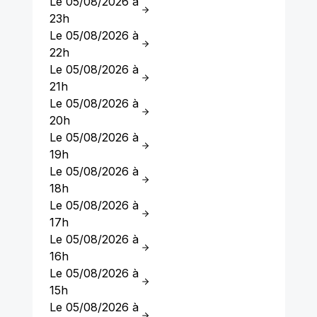
Le 05/08/2026 à
23h
Le 05/08/2026 à
22h
Le 05/08/2026 à
21h
Le 05/08/2026 à
20h
Le 05/08/2026 à
19h
Le 05/08/2026 à
18h
Le 05/08/2026 à
17h
Le 05/08/2026 à
16h
Le 05/08/2026 à
15h
Le 05/08/2026 à