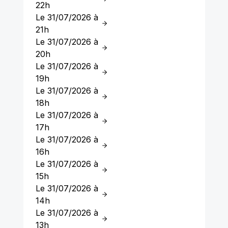
22h
Le 31/07/2026 à
21h
Le 31/07/2026 à
20h
Le 31/07/2026 à
19h
Le 31/07/2026 à
18h
Le 31/07/2026 à
17h
Le 31/07/2026 à
16h
Le 31/07/2026 à
15h
Le 31/07/2026 à
14h
Le 31/07/2026 à
13h