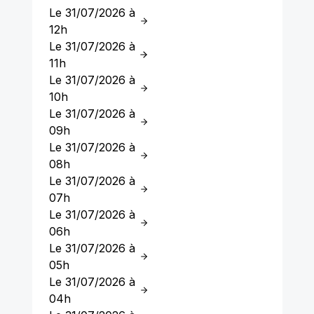
Le 31/07/2026 à
12h
Le 31/07/2026 à
11h
Le 31/07/2026 à
10h
Le 31/07/2026 à
09h
Le 31/07/2026 à
08h
Le 31/07/2026 à
07h
Le 31/07/2026 à
06h
Le 31/07/2026 à
05h
Le 31/07/2026 à
04h