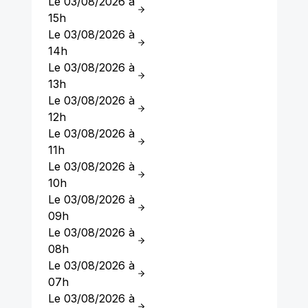
Le 03/08/2026 à
15h
Le 03/08/2026 à
14h
Le 03/08/2026 à
13h
Le 03/08/2026 à
12h
Le 03/08/2026 à
11h
Le 03/08/2026 à
10h
Le 03/08/2026 à
09h
Le 03/08/2026 à
08h
Le 03/08/2026 à
07h
Le 03/08/2026 à