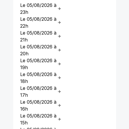
Le 05/08/2026 à
23h
Le 05/08/2026 à
22h
Le 05/08/2026 à
21h
Le 05/08/2026 à
20h
Le 05/08/2026 à
19h
Le 05/08/2026 à
18h
Le 05/08/2026 à
17h
Le 05/08/2026 à
16h
Le 05/08/2026 à
15h