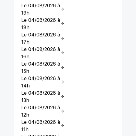
Le 04/08/2026 à
19h
Le 04/08/2026 à
18h
Le 04/08/2026 à
17h
Le 04/08/2026 à
16h
Le 04/08/2026 à
15h
Le 04/08/2026 à
14h
Le 04/08/2026 à
13h
Le 04/08/2026 à
12h
Le 04/08/2026 à
11h