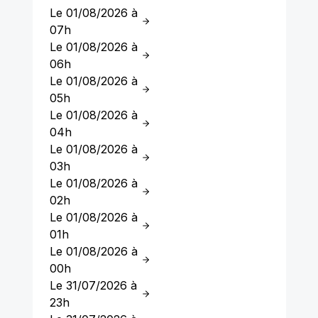
Le 01/08/2026 à
07h
Le 01/08/2026 à
06h
Le 01/08/2026 à
05h
Le 01/08/2026 à
04h
Le 01/08/2026 à
03h
Le 01/08/2026 à
02h
Le 01/08/2026 à
01h
Le 01/08/2026 à
00h
Le 31/07/2026 à
23h