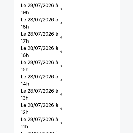
Le 28/07/2026 à
19h
Le 28/07/2026 à
18h
Le 28/07/2026 à
17h
Le 28/07/2026 à
16h
Le 28/07/2026 à
15h
Le 28/07/2026 à
14h
Le 28/07/2026 à
13h
Le 28/07/2026 à
12h
Le 28/07/2026 à
11h