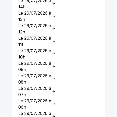
Le 29/07/2026 à
14h
Le 29/07/2026 à
13h
Le 29/07/2026 à
12h
Le 29/07/2026 à
11h
Le 29/07/2026 à
10h
Le 29/07/2026 à
09h
Le 29/07/2026 à
08h
Le 29/07/2026 à
07h
Le 29/07/2026 à
06h
Le 29/07/2026 à