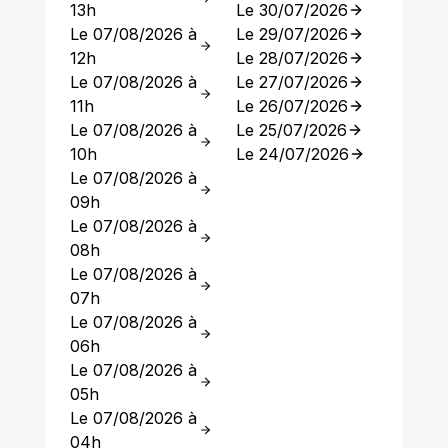
13h
Le 30/07/2026
Le 07/08/2026 à
Le 29/07/2026
12h
Le 28/07/2026
Le 07/08/2026 à
Le 27/07/2026
11h
Le 26/07/2026
Le 07/08/2026 à
Le 25/07/2026
10h
Le 24/07/2026
Le 07/08/2026 à
09h
Le 07/08/2026 à
08h
Le 07/08/2026 à
07h
Le 07/08/2026 à
06h
Le 07/08/2026 à
05h
Le 07/08/2026 à
04h