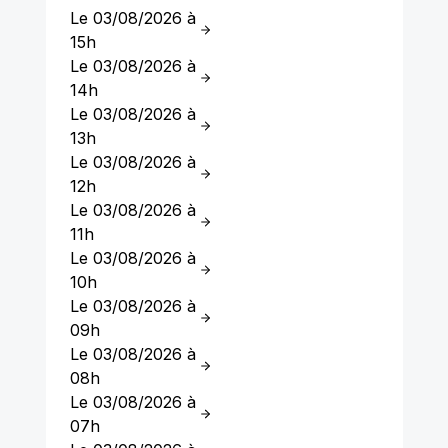
Le 03/08/2026 à
15h
Le 03/08/2026 à
14h
Le 03/08/2026 à
13h
Le 03/08/2026 à
12h
Le 03/08/2026 à
11h
Le 03/08/2026 à
10h
Le 03/08/2026 à
09h
Le 03/08/2026 à
08h
Le 03/08/2026 à
07h