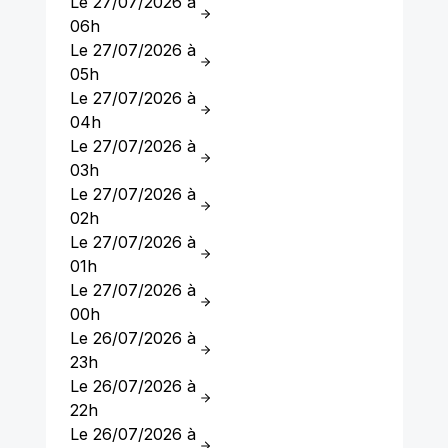
Le 27/07/2026 à
06h
Le 27/07/2026 à
05h
Le 27/07/2026 à
04h
Le 27/07/2026 à
03h
Le 27/07/2026 à
02h
Le 27/07/2026 à
01h
Le 27/07/2026 à
00h
Le 26/07/2026 à
23h
Le 26/07/2026 à
22h
Le 26/07/2026 à