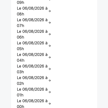
09h
Le 06/08/2026 à
08h
Le 06/08/2026 à
07h
Le 06/08/2026 à
06h
Le 06/08/2026 à
05h
Le 06/08/2026 à
04h
Le 06/08/2026 à
03h
Le 06/08/2026 à
02h
Le 06/08/2026 à
01h
Le 06/08/2026 à
00h