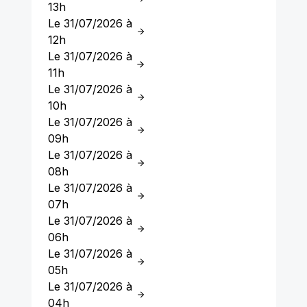
13h
Le 31/07/2026 à
12h
Le 31/07/2026 à
11h
Le 31/07/2026 à
10h
Le 31/07/2026 à
09h
Le 31/07/2026 à
08h
Le 31/07/2026 à
07h
Le 31/07/2026 à
06h
Le 31/07/2026 à
05h
Le 31/07/2026 à
04h