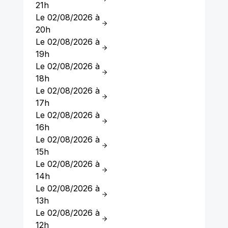
21h
Le 02/08/2026 à
20h
Le 02/08/2026 à
19h
Le 02/08/2026 à
18h
Le 02/08/2026 à
17h
Le 02/08/2026 à
16h
Le 02/08/2026 à
15h
Le 02/08/2026 à
14h
Le 02/08/2026 à
13h
Le 02/08/2026 à
12h