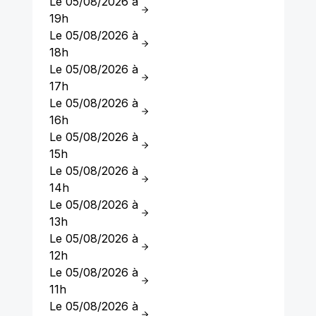
Le 05/08/2026 à
19h
Le 05/08/2026 à
18h
Le 05/08/2026 à
17h
Le 05/08/2026 à
16h
Le 05/08/2026 à
15h
Le 05/08/2026 à
14h
Le 05/08/2026 à
13h
Le 05/08/2026 à
12h
Le 05/08/2026 à
11h
Le 05/08/2026 à