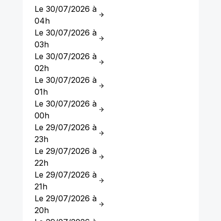
Le 30/07/2026 à
04h
Le 30/07/2026 à
03h
Le 30/07/2026 à
02h
Le 30/07/2026 à
01h
Le 30/07/2026 à
00h
Le 29/07/2026 à
23h
Le 29/07/2026 à
22h
Le 29/07/2026 à
21h
Le 29/07/2026 à
20h