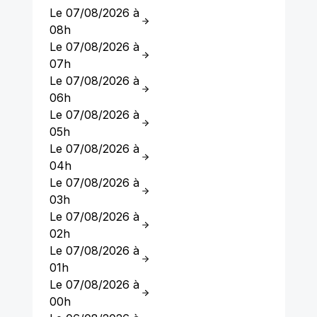
Le 07/08/2026 à
08h
Le 07/08/2026 à
07h
Le 07/08/2026 à
06h
Le 07/08/2026 à
05h
Le 07/08/2026 à
04h
Le 07/08/2026 à
03h
Le 07/08/2026 à
02h
Le 07/08/2026 à
01h
Le 07/08/2026 à
00h