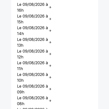
Le 09/08/2026 à
16h
Le 09/08/2026 à
15h
Le 09/08/2026 à
14h
Le 09/08/2026 à
13h
Le 09/08/2026 à
12h
Le 09/08/2026 à
11h
Le 09/08/2026 à
10h
Le 09/08/2026 à
09h
Le 09/08/2026 à
08h