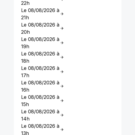
22h
Le 08/08/2026 à
21h
Le 08/08/2026 à
20h
Le 08/08/2026 à
19h
Le 08/08/2026 à
18h
Le 08/08/2026 à
17h
Le 08/08/2026 à
16h
Le 08/08/2026 à
15h
Le 08/08/2026 à
14h
Le 08/08/2026 à
13h