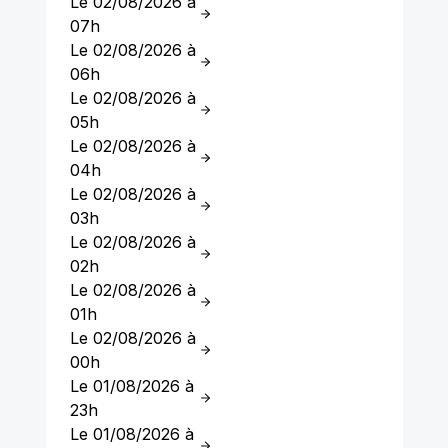
Le 02/08/2026 à
07h
Le 02/08/2026 à
06h
Le 02/08/2026 à
05h
Le 02/08/2026 à
04h
Le 02/08/2026 à
03h
Le 02/08/2026 à
02h
Le 02/08/2026 à
01h
Le 02/08/2026 à
00h
Le 01/08/2026 à
23h
Le 01/08/2026 à