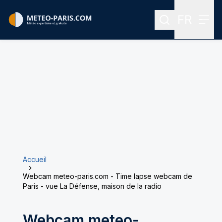
FR
Rechercher
Menu
Menu des
Accueil
Webcam meteo-paris.com - Time lapse webcam de
Paris - vue La Défense, maison de la radio
Webcam meteo-