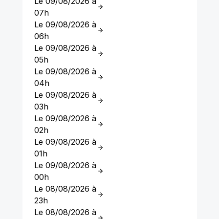
Le 09/08/2026 à
07h
Le 09/08/2026 à
06h
Le 09/08/2026 à
05h
Le 09/08/2026 à
04h
Le 09/08/2026 à
03h
Le 09/08/2026 à
02h
Le 09/08/2026 à
01h
Le 09/08/2026 à
00h
Le 08/08/2026 à
23h
Le 08/08/2026 à