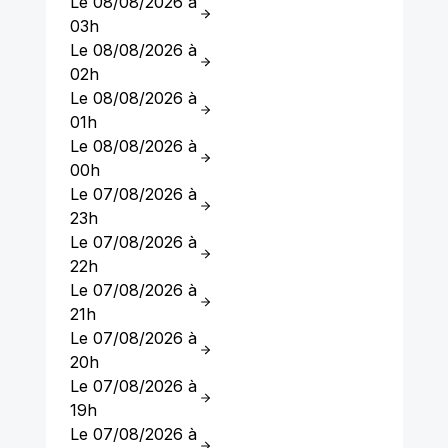
Le 08/08/2026 à
03h
Le 08/08/2026 à
02h
Le 08/08/2026 à
01h
Le 08/08/2026 à
00h
Le 07/08/2026 à
23h
Le 07/08/2026 à
22h
Le 07/08/2026 à
21h
Le 07/08/2026 à
20h
Le 07/08/2026 à
19h
Le 07/08/2026 à