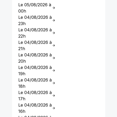
Le 05/08/2026 à
00h
Le 04/08/2026 à
23h
Le 04/08/2026 à
22h
Le 04/08/2026 à
21h
Le 04/08/2026 à
20h
Le 04/08/2026 à
19h
Le 04/08/2026 à
18h
Le 04/08/2026 à
17h
Le 04/08/2026 à
16h