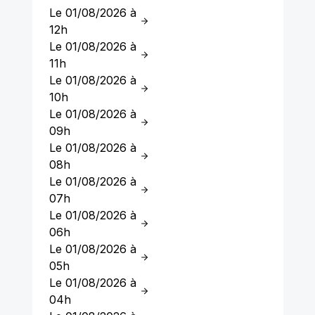
Le 01/08/2026 à
12h
Le 01/08/2026 à
11h
Le 01/08/2026 à
10h
Le 01/08/2026 à
09h
Le 01/08/2026 à
08h
Le 01/08/2026 à
07h
Le 01/08/2026 à
06h
Le 01/08/2026 à
05h
Le 01/08/2026 à
04h