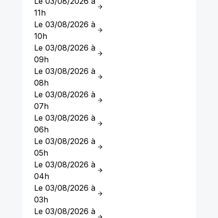
Le 03/08/2026 à
11h
Le 03/08/2026 à
10h
Le 03/08/2026 à
09h
Le 03/08/2026 à
08h
Le 03/08/2026 à
07h
Le 03/08/2026 à
06h
Le 03/08/2026 à
05h
Le 03/08/2026 à
04h
Le 03/08/2026 à
03h
Le 03/08/2026 à