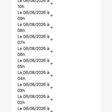
Le 06/08/2026 à
10h
Le 06/08/2026 à
09h
Le 06/08/2026 à
08h
Le 06/08/2026 à
07h
Le 06/08/2026 à
06h
Le 06/08/2026 à
05h
Le 06/08/2026 à
04h
Le 06/08/2026 à
03h
Le 06/08/2026 à
02h
Le 06/08/2026 à