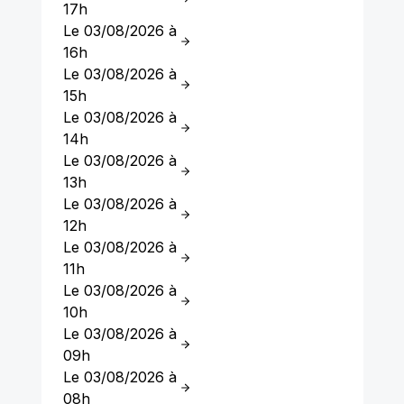
17h
Le 03/08/2026 à
16h
Le 03/08/2026 à
15h
Le 03/08/2026 à
14h
Le 03/08/2026 à
13h
Le 03/08/2026 à
12h
Le 03/08/2026 à
11h
Le 03/08/2026 à
10h
Le 03/08/2026 à
09h
Le 03/08/2026 à
08h