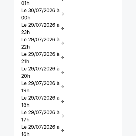
01h
Le 30/07/2026 à
00h
Le 29/07/2026 à
23h
Le 29/07/2026 à
22h
Le 29/07/2026 à
21h
Le 29/07/2026 à
20h
Le 29/07/2026 à
19h
Le 29/07/2026 à
18h
Le 29/07/2026 à
17h
Le 29/07/2026 à
16h