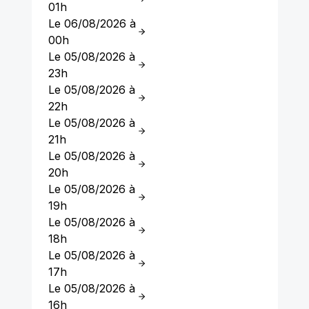
01h
Le 06/08/2026 à
00h
Le 05/08/2026 à
23h
Le 05/08/2026 à
22h
Le 05/08/2026 à
21h
Le 05/08/2026 à
20h
Le 05/08/2026 à
19h
Le 05/08/2026 à
18h
Le 05/08/2026 à
17h
Le 05/08/2026 à
16h