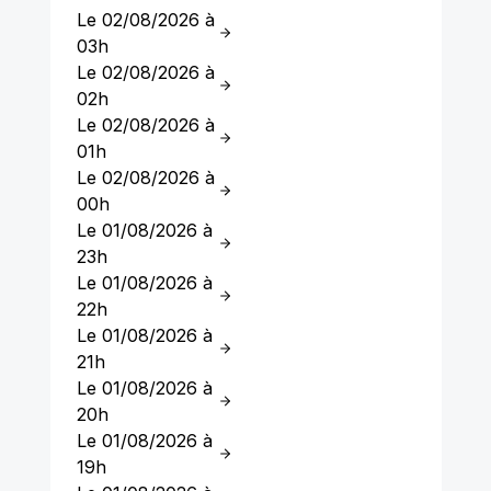
Le 02/08/2026 à
03h
Le 02/08/2026 à
02h
Le 02/08/2026 à
01h
Le 02/08/2026 à
00h
Le 01/08/2026 à
23h
Le 01/08/2026 à
22h
Le 01/08/2026 à
21h
Le 01/08/2026 à
20h
Le 01/08/2026 à
19h