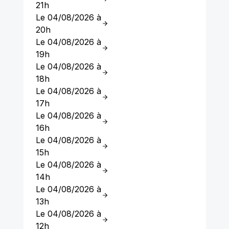
21h
Le 04/08/2026 à
20h
Le 04/08/2026 à
19h
Le 04/08/2026 à
18h
Le 04/08/2026 à
17h
Le 04/08/2026 à
16h
Le 04/08/2026 à
15h
Le 04/08/2026 à
14h
Le 04/08/2026 à
13h
Le 04/08/2026 à
12h