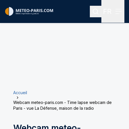
FR
Rechercher
Menu
Menu des
Accueil
Webcam meteo-paris.com - Time lapse webcam de
Paris - vue La Défense, maison de la radio
Webcam meteo-