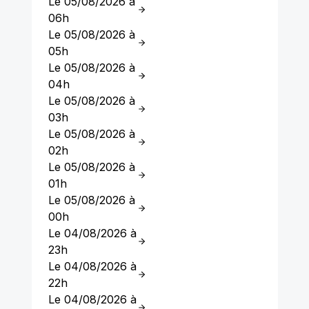
Le 05/08/2026 à
06h
Le 05/08/2026 à
05h
Le 05/08/2026 à
04h
Le 05/08/2026 à
03h
Le 05/08/2026 à
02h
Le 05/08/2026 à
01h
Le 05/08/2026 à
00h
Le 04/08/2026 à
23h
Le 04/08/2026 à
22h
Le 04/08/2026 à