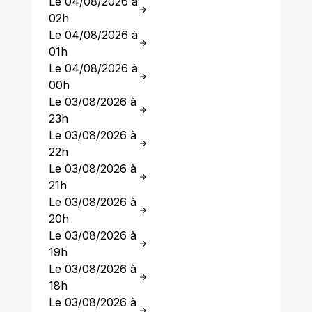
Le 04/08/2026 à
02h
Le 04/08/2026 à
01h
Le 04/08/2026 à
00h
Le 03/08/2026 à
23h
Le 03/08/2026 à
22h
Le 03/08/2026 à
21h
Le 03/08/2026 à
20h
Le 03/08/2026 à
19h
Le 03/08/2026 à
18h
Le 03/08/2026 à