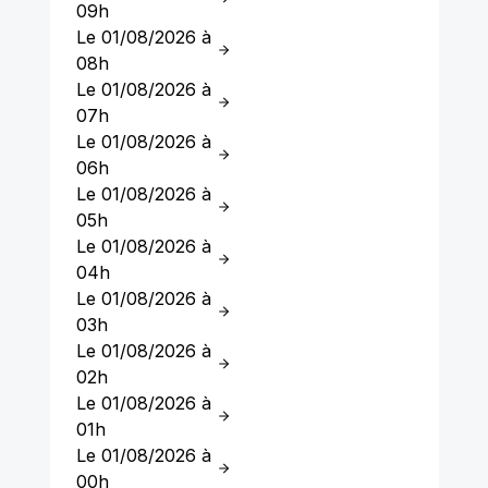
09h
Le 01/08/2026 à
08h
Le 01/08/2026 à
07h
Le 01/08/2026 à
06h
Le 01/08/2026 à
05h
Le 01/08/2026 à
04h
Le 01/08/2026 à
03h
Le 01/08/2026 à
02h
Le 01/08/2026 à
01h
Le 01/08/2026 à
00h