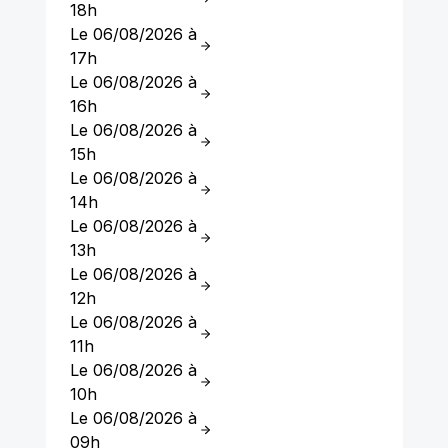
18h
Le 06/08/2026 à
17h
Le 06/08/2026 à
16h
Le 06/08/2026 à
15h
Le 06/08/2026 à
14h
Le 06/08/2026 à
13h
Le 06/08/2026 à
12h
Le 06/08/2026 à
11h
Le 06/08/2026 à
10h
Le 06/08/2026 à
09h