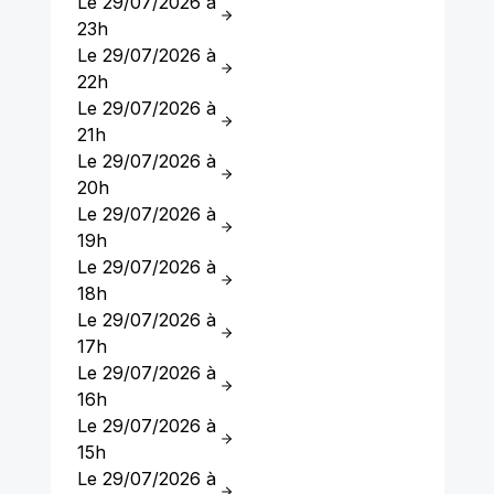
Le 29/07/2026 à
23h
Le 29/07/2026 à
22h
Le 29/07/2026 à
21h
Le 29/07/2026 à
20h
Le 29/07/2026 à
19h
Le 29/07/2026 à
18h
Le 29/07/2026 à
17h
Le 29/07/2026 à
16h
Le 29/07/2026 à
15h
Le 29/07/2026 à