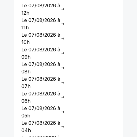
Le 07/08/2026 à
12h
Le 07/08/2026 à
11h
Le 07/08/2026 à
10h
Le 07/08/2026 à
09h
Le 07/08/2026 à
08h
Le 07/08/2026 à
07h
Le 07/08/2026 à
06h
Le 07/08/2026 à
05h
Le 07/08/2026 à
04h