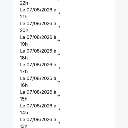
22h
Le 07/08/2026 à
21h
Le 07/08/2026 à
20h
Le 07/08/2026 à
19h
Le 07/08/2026 à
18h
Le 07/08/2026 à
17h
Le 07/08/2026 à
16h
Le 07/08/2026 à
15h
Le 07/08/2026 à
14h
Le 07/08/2026 à
13h