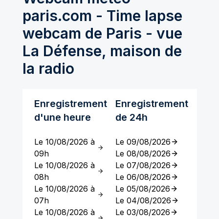
paris.com - Time lapse
webcam de Paris - vue
La Défense, maison de
la radio
Enregistrement
Enregistrement
d'une heure
de 24h
Le 10/08/2026 à
Le 09/08/2026
09h
Le 08/08/2026
Le 10/08/2026 à
Le 07/08/2026
08h
Le 06/08/2026
Le 10/08/2026 à
Le 05/08/2026
07h
Le 04/08/2026
Le 10/08/2026 à
Le 03/08/2026