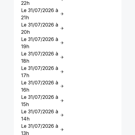
22h
Le 31/07/2026 à
21h
Le 31/07/2026 à
20h
Le 31/07/2026 à
19h
Le 31/07/2026 à
18h
Le 31/07/2026 à
17h
Le 31/07/2026 à
16h
Le 31/07/2026 à
15h
Le 31/07/2026 à
14h
Le 31/07/2026 à
13h