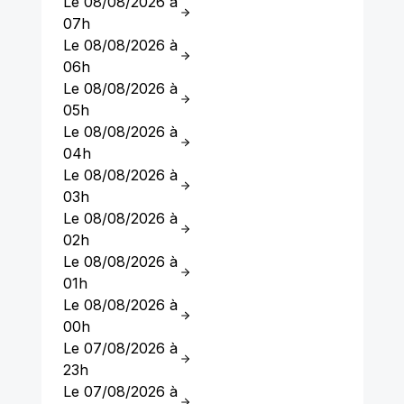
Le 08/08/2026 à
07h
Le 08/08/2026 à
06h
Le 08/08/2026 à
05h
Le 08/08/2026 à
04h
Le 08/08/2026 à
03h
Le 08/08/2026 à
02h
Le 08/08/2026 à
01h
Le 08/08/2026 à
00h
Le 07/08/2026 à
23h
Le 07/08/2026 à