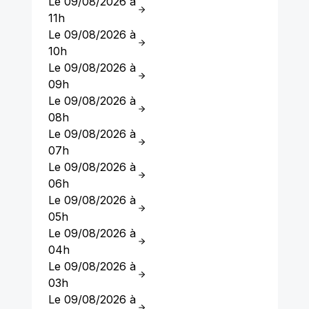
Le 09/08/2026 à
11h
Le 09/08/2026 à
10h
Le 09/08/2026 à
09h
Le 09/08/2026 à
08h
Le 09/08/2026 à
07h
Le 09/08/2026 à
06h
Le 09/08/2026 à
05h
Le 09/08/2026 à
04h
Le 09/08/2026 à
03h
Le 09/08/2026 à