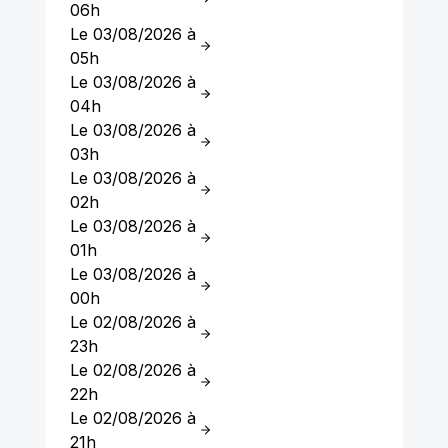
06h
Le 03/08/2026 à
05h
Le 03/08/2026 à
04h
Le 03/08/2026 à
03h
Le 03/08/2026 à
02h
Le 03/08/2026 à
01h
Le 03/08/2026 à
00h
Le 02/08/2026 à
23h
Le 02/08/2026 à
22h
Le 02/08/2026 à
21h