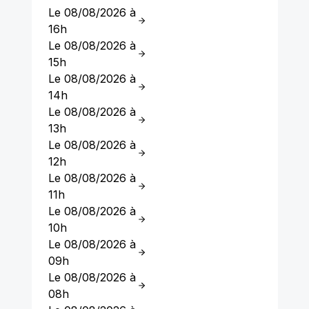
Le 08/08/2026 à
16h
Le 08/08/2026 à
15h
Le 08/08/2026 à
14h
Le 08/08/2026 à
13h
Le 08/08/2026 à
12h
Le 08/08/2026 à
11h
Le 08/08/2026 à
10h
Le 08/08/2026 à
09h
Le 08/08/2026 à
08h