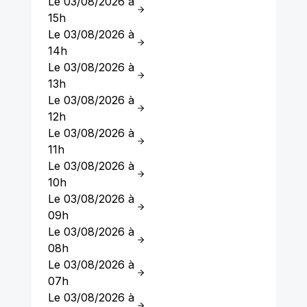
Le 03/08/2026 à
15h
Le 03/08/2026 à
14h
Le 03/08/2026 à
13h
Le 03/08/2026 à
12h
Le 03/08/2026 à
11h
Le 03/08/2026 à
10h
Le 03/08/2026 à
09h
Le 03/08/2026 à
08h
Le 03/08/2026 à
07h
Le 03/08/2026 à