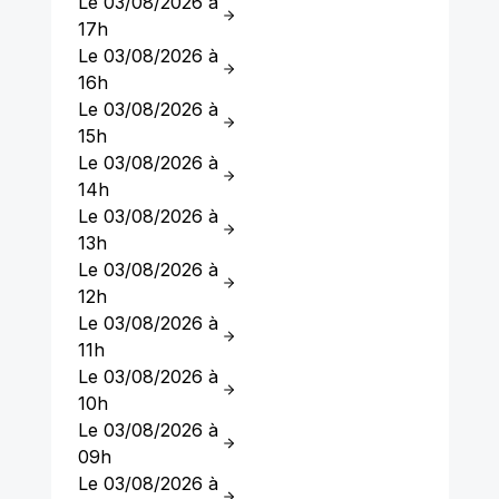
Le 03/08/2026 à
17h
Le 03/08/2026 à
16h
Le 03/08/2026 à
15h
Le 03/08/2026 à
14h
Le 03/08/2026 à
13h
Le 03/08/2026 à
12h
Le 03/08/2026 à
11h
Le 03/08/2026 à
10h
Le 03/08/2026 à
09h
Le 03/08/2026 à