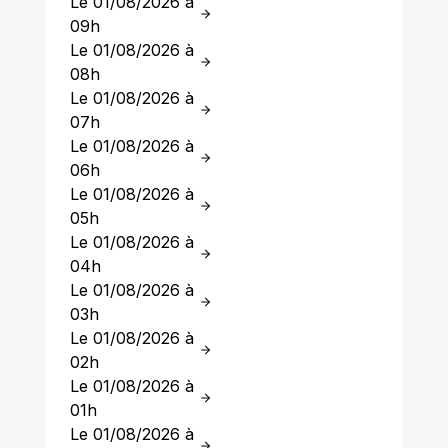
Le 01/08/2026 à
09h
Le 01/08/2026 à
08h
Le 01/08/2026 à
07h
Le 01/08/2026 à
06h
Le 01/08/2026 à
05h
Le 01/08/2026 à
04h
Le 01/08/2026 à
03h
Le 01/08/2026 à
02h
Le 01/08/2026 à
01h
Le 01/08/2026 à