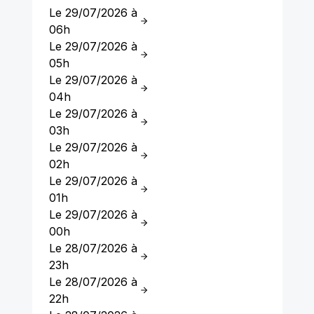
Le 29/07/2026 à
06h
Le 29/07/2026 à
05h
Le 29/07/2026 à
04h
Le 29/07/2026 à
03h
Le 29/07/2026 à
02h
Le 29/07/2026 à
01h
Le 29/07/2026 à
00h
Le 28/07/2026 à
23h
Le 28/07/2026 à
22h