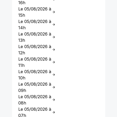
16h
Le 05/08/2026 à
15h
Le 05/08/2026 à
14h
Le 05/08/2026 à
13h
Le 05/08/2026 à
12h
Le 05/08/2026 à
11h
Le 05/08/2026 à
10h
Le 05/08/2026 à
09h
Le 05/08/2026 à
08h
Le 05/08/2026 à
07h