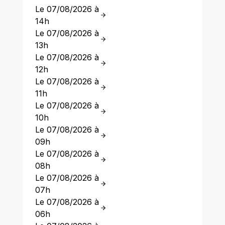
Le 07/08/2026 à
14h
Le 07/08/2026 à
13h
Le 07/08/2026 à
12h
Le 07/08/2026 à
11h
Le 07/08/2026 à
10h
Le 07/08/2026 à
09h
Le 07/08/2026 à
08h
Le 07/08/2026 à
07h
Le 07/08/2026 à
06h