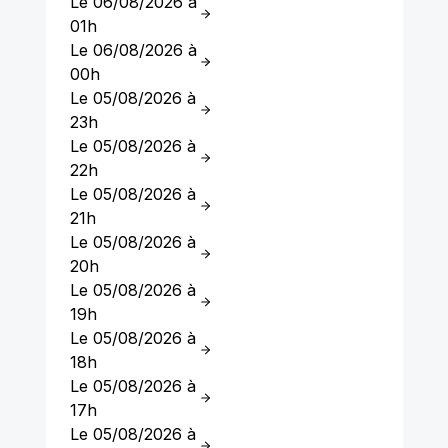
Le 06/08/2026 à
01h
Le 06/08/2026 à
00h
Le 05/08/2026 à
23h
Le 05/08/2026 à
22h
Le 05/08/2026 à
21h
Le 05/08/2026 à
20h
Le 05/08/2026 à
19h
Le 05/08/2026 à
18h
Le 05/08/2026 à
17h
Le 05/08/2026 à