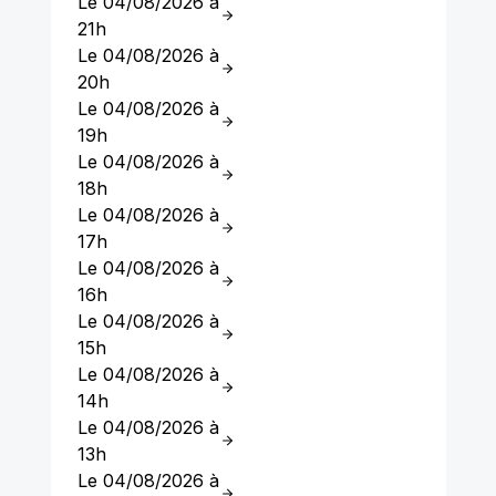
Le 04/08/2026 à
21h
Le 04/08/2026 à
20h
Le 04/08/2026 à
19h
Le 04/08/2026 à
18h
Le 04/08/2026 à
17h
Le 04/08/2026 à
16h
Le 04/08/2026 à
15h
Le 04/08/2026 à
14h
Le 04/08/2026 à
13h
Le 04/08/2026 à