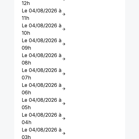
12h
Le 04/08/2026 à
11h
Le 04/08/2026 à
10h
Le 04/08/2026 à
09h
Le 04/08/2026 à
08h
Le 04/08/2026 à
07h
Le 04/08/2026 à
06h
Le 04/08/2026 à
05h
Le 04/08/2026 à
04h
Le 04/08/2026 à
03h