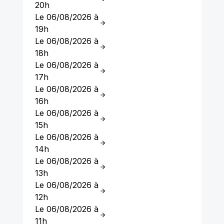
20h
Le 06/08/2026 à
19h
Le 06/08/2026 à
18h
Le 06/08/2026 à
17h
Le 06/08/2026 à
16h
Le 06/08/2026 à
15h
Le 06/08/2026 à
14h
Le 06/08/2026 à
13h
Le 06/08/2026 à
12h
Le 06/08/2026 à
11h