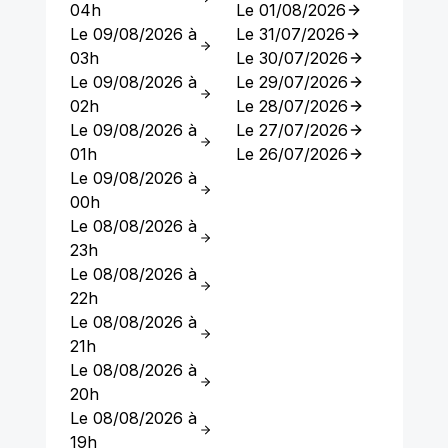
04h
Le 01/08/2026
Le 09/08/2026 à
Le 31/07/2026
03h
Le 30/07/2026
Le 09/08/2026 à
Le 29/07/2026
02h
Le 28/07/2026
Le 09/08/2026 à
Le 27/07/2026
01h
Le 26/07/2026
Le 09/08/2026 à
00h
Le 08/08/2026 à
23h
Le 08/08/2026 à
22h
Le 08/08/2026 à
21h
Le 08/08/2026 à
20h
Le 08/08/2026 à
19h