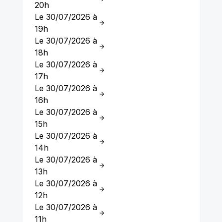
20h
Le 30/07/2026 à
19h
Le 30/07/2026 à
18h
Le 30/07/2026 à
17h
Le 30/07/2026 à
16h
Le 30/07/2026 à
15h
Le 30/07/2026 à
14h
Le 30/07/2026 à
13h
Le 30/07/2026 à
12h
Le 30/07/2026 à
11h